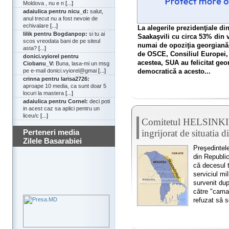
Moldova , nu e n
[...]
adaiulica pentru nicu_d:
salut,
anul trecut nu a fost nevoie de
echivalare
[...]
La alegerile prezidenţiale di
lilik pentru Bogdanpop:
si tu ai
Saakaşvili cu circa 53% din vo
scos vreodata bani de pe siteul
numai de opoziţia georgiană, 
asta?
[...]
de OSCE, Consiliul Europei,
donici.vyiorel pentru
acestea, SUA au felicitat geo
Ciobanu_V:
Buna, lasa-mi un msg
democratică a acesto...
pe e-mail donici.vyiorel@gmai
[...]
crinna pentru larisa2726:
aproape 10 media, ca sunt doar 5
locuri la mastera
[...]
adaiulica pentru Cornel:
deci poti
in acest caz sa aplici pentru un
liceu/c
[...]
Comitetul HELSINKI
ingrijorat de situa
Perteneri media
Zilele Basarabiei
Preşedintele
din Republi
că decesul 
serviciul mi
survenit dup
către "camar
refuzat să 