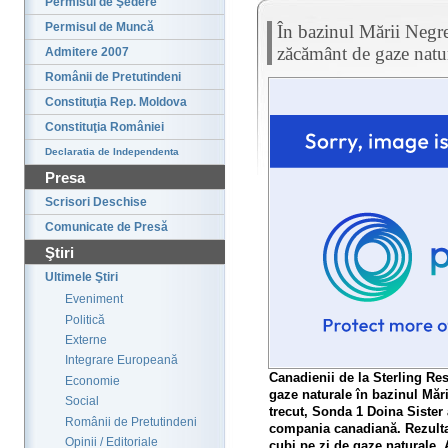
Permisul de Şedere
Permisul de Muncă
În bazinul Mării Negre
zăcământ de gaze natu
Admitere 2007
Românii de Pretutindeni
Constituţia Rep. Moldova
Constituţia României
Declaratia de Independenta
Presa
Scrisori Deschise
Comunicate de Presă
Ştiri
Ultimele Ştiri
Eveniment
Politică
Externe
Integrare Europeană
Canadienii de la Sterling R
Economie
gaze naturale în bazinul Mări
Social
trecut, Sonda 1 Doina Sister 
Românii de Pretutindeni
compania canadiană. Rezultat
Opinii / Editoriale
cubi pe zi de gaze naturale. 