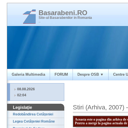
Basarabeni.RO
Site-ul Basarabenilor in Romania
_
Galeria Multimedia
FORUM
Despre OSB ▼
Centre U
08.08.2026
02:04
Stiri (Arhiva, 2007) 
Legislaţie
Redobândirea Cetăţeniei
Aceasta este o pagina din arhiva de 
Legea Cetăţeniei Române
Pentru a merge la pagina actuala de 