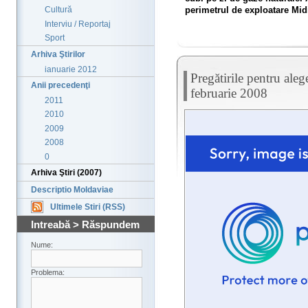
perimetrul de exploatare Midi
Cultură
Interviu / Reportaj
Sport
Arhiva Ştirilor
ianuarie 2012
Pregătirile pentru ale
Anii precedenţi
februarie 2008
2011
2010
2009
2008
0
Arhiva Ştiri (2007)
Descriptio Moldaviae
Ultimele Stiri (RSS)
Intreabă > Răspundem
Nume:
Problema: