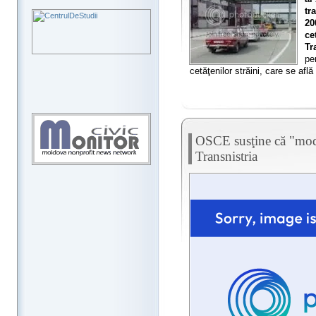
tr
20
ce
Tr
pe
cetăţenilor străini, care se află
OSCE susţine că "mode
Transnistria