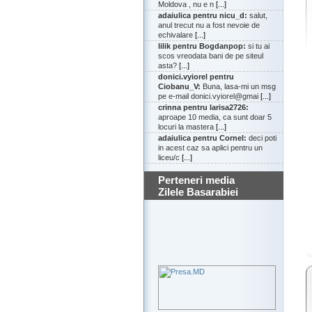
Moldova , nu e n
[...]
adaiulica pentru nicu_d:
salut,
anul trecut nu a fost nevoie de
echivalare
[...]
lilik pentru Bogdanpop:
si tu ai
scos vreodata bani de pe siteul
asta?
[...]
donici.vyiorel pentru
Ciobanu_V:
Buna, lasa-mi un msg
pe e-mail donici.vyiorel@gmai
[...]
crinna pentru larisa2726:
aproape 10 media, ca sunt doar 5
locuri la mastera
[...]
adaiulica pentru Cornel:
deci poti
in acest caz sa aplici pentru un
liceu/c
[...]
Perteneri media
Zilele Basarabiei