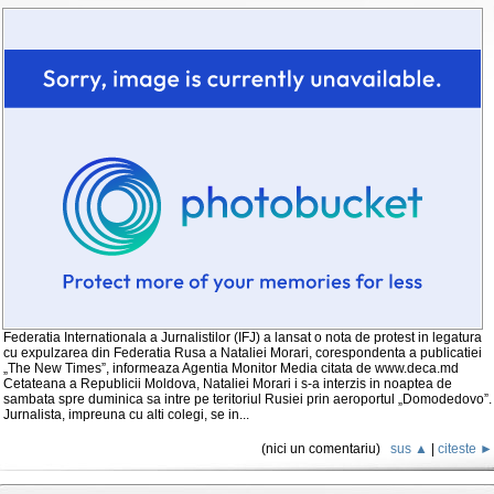
Federatia Internationala a Jurnalistilor (IFJ) a lansat o nota de protest in legatura
cu expulzarea din Federatia Rusa a Nataliei Morari, corespondenta a publicatiei
„The New Times”, informeaza Agentia Monitor Media citata de www.deca.md
Cetateana a Republicii Moldova, Nataliei Morari i s-a interzis in noaptea de
sambata spre duminica sa intre pe teritoriul Rusiei prin aeroportul „Domodedovo”.
Jurnalista, impreuna cu alti colegi, se in...
(nici un comentariu)
sus ▲
|
citeste ►