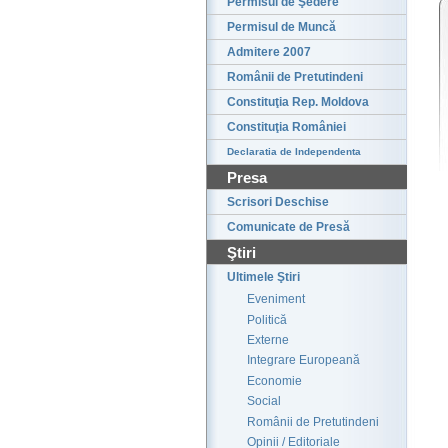
Permisul de Şedere
Permisul de Muncă
Admitere 2007
Românii de Pretutindeni
Constituţia Rep. Moldova
Constituţia României
Declaratia de Independenta
Presa
Scrisori Deschise
Comunicate de Presă
Ştiri
Ultimele Ştiri
Eveniment
Politică
Externe
Integrare Europeană
Economie
Social
Românii de Pretutindeni
Opinii / Editoriale