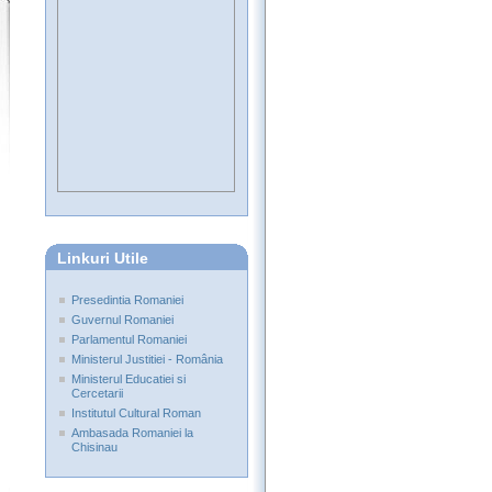
Linkuri Utile
Presedintia Romaniei
Guvernul Romaniei
Parlamentul Romaniei
Ministerul Justitiei - România
Ministerul Educatiei si
Cercetarii
Institutul Cultural Roman
Ambasada Romaniei la
Chisinau