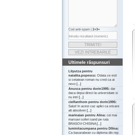
Cod anti-spam |
2+3=
Ultimele răspunsuri
Lilyutza pentru
natalita.popescu:
Odata ce esti
si cetatean roman nu cred ca ai
nevo
[...]
Anusca pentru dorin1995:
dar
daca depui direct la universitate si
nu intri
[...]
cielfanthom pentru dorin1995:
Salut! In acest caz aplici ca oricare
alt absolven
[...]
marinaian pentru Alina:
cei mai
marsavi soferi sand pe ruta
BRASOV-CHISINA
[...]
luminitacumpana pentru D0ina:
Ca basarabean cu diploma din rep.