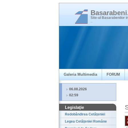
Basaraben
Site-ul Basarabenilor 
_
Galeria Multimedia
FORUM
06.08.2026
02:59
S
Legislaţie
Redobândirea Cetăţeniei
Legea Cetăţeniei Române