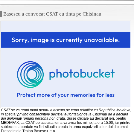
Basescu a convocat CSAT cu tinta pe Chisinau
CSAT se va reuni marti pentru a discuta pe tema relatiilor cu Republica Moldova,
in special privind consecintele deciziei autoritatilor de la Chisinau de a declara
doi diplomati romani persona non grata.
Surse oficiale au declarat ieri, pentru
MEDIAFAX, ca CSAT pe aceasta tema va avea loc miine, la ora 15.00, iar printre
subiectele abordate va fi si situatia creata in urma expulzarii celor doi diplomati.
Presedintele Traian Basescu le-a...