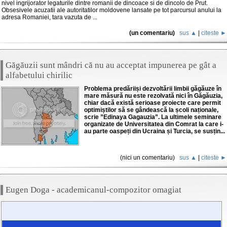
nivel ingrijorator legaturile dintre romanii de dincoace si de dincolo de Prut.
Obsesivele acuzatii ale autoritatilor moldovene lansate pe tot parcursul anului la
adresa Romaniei, tara vazuta de ...
(un comentariu)
sus ▲
|
citeste ►
Găgăuzii sunt mândri că nu au acceptat impunerea pe gât a
alfabetului chirilic
Problema predăriiși dezvoltării limbii găgăuze în
mare măsură nu este rezolvată nici în Găgăuzia,
chiar dacă există serioase proiecte care permit
optimiștilor să se gândească la școli naționale,
scrie ”Edinaya Gagauzia”. La ultimele seminare
organizate de Universitatea din Comrat la care i-
au parte oaspeți din Ucraina și Turcia, se susțin...
(nici un comentariu)
sus ▲
|
citeste ►
Eugen Doga - academicanul-compozitor omagiat