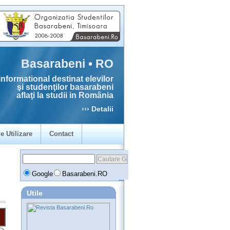
Basarabeni • RO
informational destinat elevilor
şi studenţilor basarabeni
aflaţi la studii in România
››› Detalii
e Utilizare
Contact
Google
Basarabeni.RO
Utile