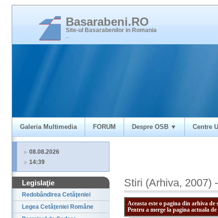
Basarabeni.RO
Site-ul Basarabenilor in Romania
_
Galeria Multimedia
FORUM
Despre OSB ▼
Centre U
08.08.2026
14:39
Stiri (Arhiva, 2007) 
Legislaţie
Redobândirea Cetăţeniei
Aceasta este o pagina din arhiva de 
Legea Cetăţeniei Române
Pentru a merge la pagina actuala de 