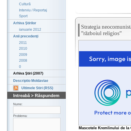
Cultură
Interviu / Reportaj
Sport
Arhiva Ştirilor
Strategia neocomunistă
ianuarie 2012
”războiul religios”
Anii precedenţi
2011
2010
2009
2008
0
Arhiva Ştiri (2007)
Descriptio Moldaviae
Ultimele Stiri (RSS)
Intreabă > Răspundem
Nume:
Problema:
Mascotele Kremlinului de la C