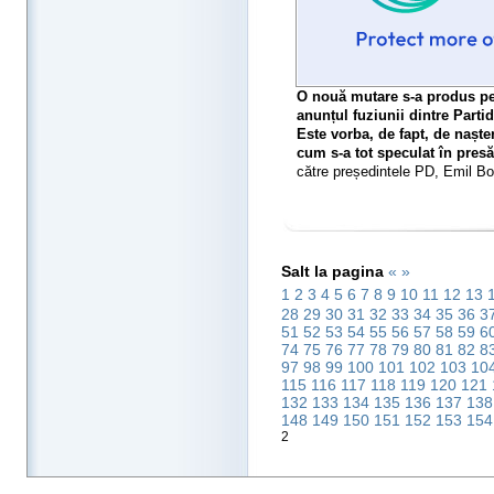
O nouă mutare s-a produs pe
anunțul fuziunii dintre Part
Este vorba, de fapt, de naște
cum s-a tot speculat în presă
către președintele PD, Emil Boc
Salt la pagina
«
»
1
2
3
4
5
6
7
8
9
10
11
12
13
28
29
30
31
32
33
34
35
36
3
51
52
53
54
55
56
57
58
59
6
74
75
76
77
78
79
80
81
82
8
97
98
99
100
101
102
103
10
115
116
117
118
119
120
121
132
133
134
135
136
137
13
148
149
150
151
152
153
15
2