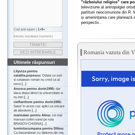
”războiului religios” care poa
televiziune al antropolgiei ort
partiturii neocomuniste din R. 
și amenințarea care planează as
perspectiv...
Cod anti-spam |
1+9=
Romania vazuta din Ves
Ultimele răspunsuri
Lilyutza pentru
natalita.popescu:
Odata ce esti
si cetatean roman nu cred ca ai
nevo
[...]
Anusca pentru dorin1995:
dar
daca depui direct la universitate si
nu intri
[...]
cielfanthom pentru dorin1995:
Salut! In acest caz aplici ca oricare
alt absolven
[...]
marinaian pentru Alina:
cei mai
marsavi soferi sand pe ruta
BRASOV-CHISINA
[...]
luminitacumpana pentru D0ina:
Ca basarabean cu diploma din rep.