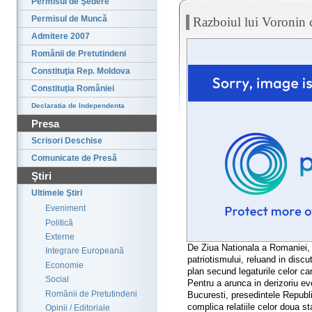
Permisul de Şedere
Permisul de Muncă
Razboiul lui Voronin
Admitere 2007
Românii de Pretutindeni
Constituţia Rep. Moldova
Constituţia României
Declaratia de Independenta
Presa
Scrisori Deschise
Comunicate de Presă
Ştiri
Ultimele Ştiri
Eveniment
Politică
Externe
De Ziua Nationala a Romaniei, 
Integrare Europeană
patriotismului, reluand in discu
Economie
plan secund legaturile celor car
Social
Pentru a arunca in derizoriu ev
Românii de Pretutindeni
Bucuresti, presedintele Republi
complica relatiile celor doua st
Opinii / Editoriale