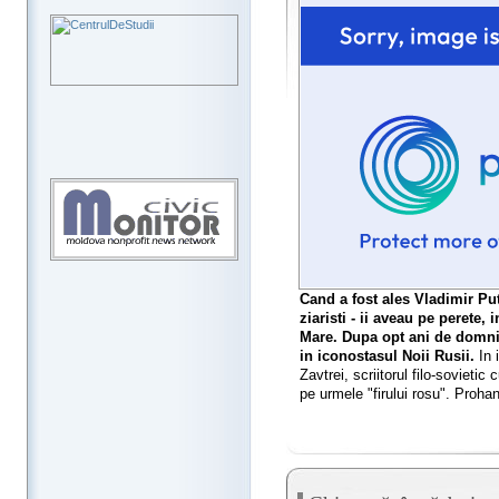
Cand a fost ales Vladimir Puti
ziaristi - ii aveau pe perete,
Mare. Dupa opt ani de domnie,
in iconostasul Noii Rusii.
In i
Zavtrei, scriitorul filo-sovieti
pe urmele "firului rosu". Proha