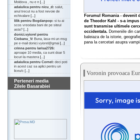
Moldova , nu e n
[...]
adaiulica pentru nicu_d:
salut,
anul trecut nu a fost nevoie de
Forumul Romania - devenit dej
echivalare
[...]
de Theodor Kahl - s-a impus 
lilik pentru Bogdanpop:
si tu ai
scos vreodata bani de pe siteul
sunt transmise ultimele cerc
asta?
[...]
occidentala.
Domeniile din car
donici.vyiorel pentru
baleiaza de la istorie, geografie
Ciobanu_V:
Buna, lasa-mi un msg
pana la cercetari asupra vampir
pe e-mail donici.vyiorel@gmai
[...]
crinna pentru larisa2726:
aproape 10 media, ca sunt doar 5
locuri la mastera
[...]
adaiulica pentru Cornel:
deci poti
in acest caz sa aplici pentru un
liceu/c
[...]
Voronin provoaca Eu
Perteneri media
Zilele Basarabiei