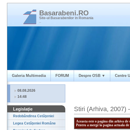
Basarabeni.RO
Site-ul Basarabenilor in Romania
_
Galeria Multimedia
FORUM
Despre OSB ▼
Centre U
08.08.2026
14:48
Stiri (Arhiva, 2007) 
Legislaţie
Redobândirea Cetăţeniei
Aceasta este o pagina din arhiva de 
Legea Cetăţeniei Române
Pentru a merge la pagina actuala de 