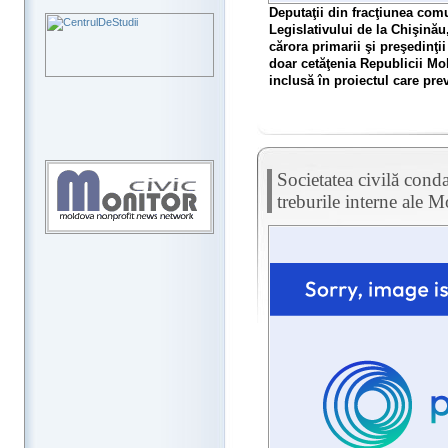
Deputaţii din fracţiunea comu
Legislativului de la Chişinău
cărora primarii şi preşedinţi
doar cetăţenia Republicii Mo
inclusă în proiectul care pre
Societatea civilă cond
treburile interne ale 