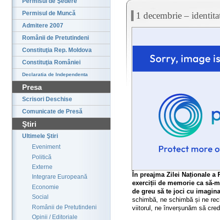
Permisul de Şedere
Permisul de Muncă
1 decembrie – identita
Admitere 2007
Românii de Pretutindeni
Constituţia Rep. Moldova
Constituţia României
Declaratia de Independenta
Presa
Scrisori Deschise
Comunicate de Presă
Ştiri
Ultimele Ştiri
Eveniment
Politică
Externe
În preajma Zilei Naționale a 
Integrare Europeană
exerciții de memorie ca să-mi
Economie
de greu să te joci cu imaginar
Social
schimbă, ne schimbă și ne recl
Românii de Pretutindeni
viitorul, ne înverșunăm să cred
Opinii / Editoriale