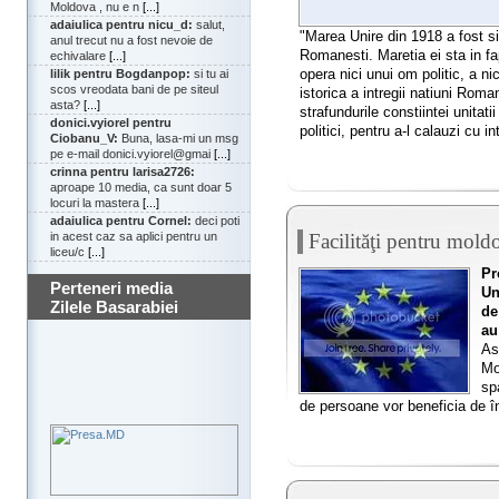
Moldova , nu e n
[...]
adaiulica pentru nicu_d:
salut,
"Marea Unire din 1918 a fost s
anul trecut nu a fost nevoie de
Romanesti. Maretia ei sta in fa
echivalare
[...]
opera nici unui om politic, a nic
lilik pentru Bogdanpop:
si tu ai
scos vreodata bani de pe siteul
istorica a intregii natiuni Roman
asta?
[...]
strafundurile constiintei unitati
donici.vyiorel pentru
politici, pentru a-l calauzi cu in
Ciobanu_V:
Buna, lasa-mi un msg
pe e-mail donici.vyiorel@gmai
[...]
crinna pentru larisa2726:
aproape 10 media, ca sunt doar 5
locuri la mastera
[...]
adaiulica pentru Cornel:
deci poti
Facilităţi pentru mold
in acest caz sa aplici pentru un
liceu/c
[...]
Pr
Perteneri media
Un
Zilele Basarabiei
de
au
As
Mo
sp
de persoane vor beneficia de înl