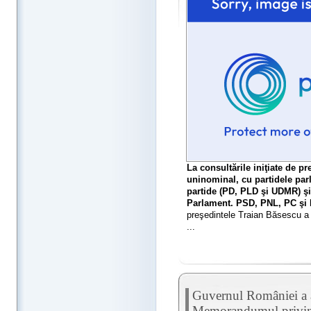
La consultările iniţiate de p
uninominal, cu partidele parl
partide (PD, PLD şi UDMR) şi
Parlament. PSD, PNL, PC şi P
preşedintele Traian Băsescu a f
...
Guvernul României a ap
Memorandumul privind