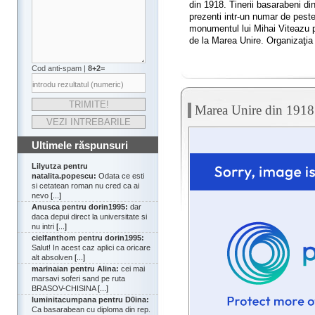
din 1918. Tinerii basarabeni din
prezenti intr-un numar de pest
monumentul lui Mihai Viteazu p
de la Marea Unire. Organizaţia 
Cod anti-spam |
8+2=
Marea Unire din 1918 
Ultimele răspunsuri
Lilyutza pentru
natalita.popescu:
Odata ce esti
si cetatean roman nu cred ca ai
nevo
[...]
Anusca pentru dorin1995:
dar
daca depui direct la universitate si
nu intri
[...]
cielfanthom pentru dorin1995:
Salut! In acest caz aplici ca oricare
alt absolven
[...]
marinaian pentru Alina:
cei mai
marsavi soferi sand pe ruta
BRASOV-CHISINA
[...]
luminitacumpana pentru D0ina:
Ca basarabean cu diploma din rep.