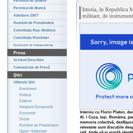
Permisul de Şedere
Permisul de Muncă
Istoria, în Republica M
militant, de instrument
Admitere 2007
Românii de Pretutindeni
Constituţia Rep. Moldova
Constituţia României
Declaratia de Independenta
Presa
Scrisori Deschise
Comunicate de Presă
Ştiri
Ultimele Ştiri
Eveniment
Politică
Externe
Integrare Europeană
Interviu cu Florin Platon, dec
Economie
Al. I Cuza, Iași, România, par
Social
memoria colectivă, desfăşurat
Românii de Pretutindeni
relevante sunt discuțiile des
Opinii / Editoriale
iată, tinde să-și piardă identi