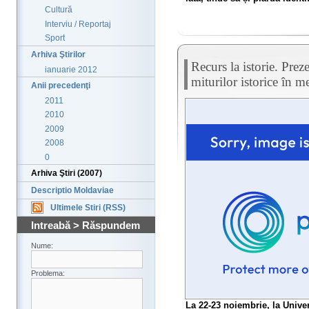
Cultură
Interviu / Reportaj
Sport
Arhiva Ştirilor
Recurs la istorie. Prez
ianuarie 2012
miturilor istorice în m
Anii precedenţi
2011
2010
2009
2008
0
Arhiva Ştiri (2007)
Descriptio Moldaviae
Ultimele Stiri (RSS)
Intreabă > Răspundem
Nume:
Problema:
La 22-23 noiembrie, la Univer