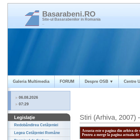
Basarabeni.RO
Site-ul Basarabenilor in Romania
_
Galeria Multimedia
FORUM
Despre OSB ▼
Centre U
06.08.2026
07:29
Stiri (Arhiva, 2007) 
Legislaţie
Redobândirea Cetăţeniei
Aceasta este o pagina din arhiva de 
Legea Cetăţeniei Române
Pentru a merge la pagina actuala de 