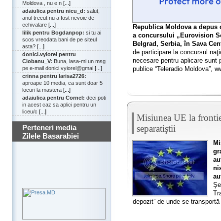
Moldova , nu e n
[...]
adaiulica pentru nicu_d:
salut,
anul trecut nu a fost nevoie de
echivalare
[...]
Republica Moldova a depus ce
lilik pentru Bogdanpop:
si tu ai
a concursului „Eurovision So
scos vreodata bani de pe siteul
Belgrad, Serbia, în Sava Cent
asta?
[...]
de participare la concursul naţi
donici.vyiorel pentru
necesare pentru aplicare sunt 
Ciobanu_V:
Buna, lasa-mi un msg
publice “Teleradio Moldova”, w
pe e-mail donici.vyiorel@gmai
[...]
crinna pentru larisa2726:
aproape 10 media, ca sunt doar 5
locuri la mastera
[...]
adaiulica pentru Cornel:
deci poti
in acest caz sa aplici pentru un
liceu/c
[...]
Misiunea UE la fronti
separatiştii
Perteneri media
Zilele Basarabiei
Mi
gr
au
ni
au
Şe
Tr
depozit” de unde se transportă i