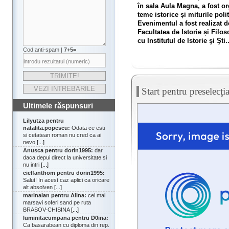
în sala Aula Magna, a fost o
teme istorice și miturile pol
Evenimentul a fost realizat d
Facultatea de Istorie și Filo
cu Institutul de Istorie şi Şti..
Cod anti-spam |
7+5=
Start pentru preselecţ
Ultimele răspunsuri
Lilyutza pentru
natalita.popescu:
Odata ce esti
si cetatean roman nu cred ca ai
nevo
[...]
Anusca pentru dorin1995:
dar
daca depui direct la universitate si
nu intri
[...]
cielfanthom pentru dorin1995:
Salut! In acest caz aplici ca oricare
alt absolven
[...]
marinaian pentru Alina:
cei mai
marsavi soferi sand pe ruta
BRASOV-CHISINA
[...]
luminitacumpana pentru D0ina:
Ca basarabean cu diploma din rep.