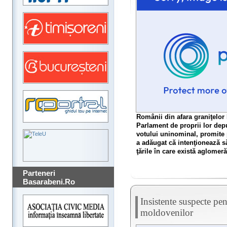
Românii din afara graniţelor 
Parlament de proprii lor depu
votului uninominal, promite 
a adăugat că intenţionează să
ţările în care există aglomer
Parteneri
Basarabeni.Ro
Insistente suspecte pent
moldovenilor