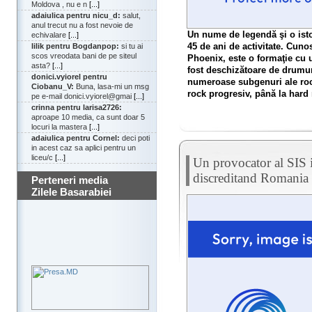
Moldova , nu e n
[...]
adaiulica pentru nicu_d:
salut,
anul trecut nu a fost nevoie de
Un nume de legendă şi o isto
echivalare
[...]
45 de ani de activitate. Cuno
lilik pentru Bogdanpop:
si tu ai
scos vreodata bani de pe siteul
Phoenix, este o formaţie cu u
asta?
[...]
fost deschizătoare de drumu
donici.vyiorel pentru
numeroase subgenuri ale rock-
Ciobanu_V:
Buna, lasa-mi un msg
rock progresiv, până la hard
pe e-mail donici.vyiorel@gmai
[...]
crinna pentru larisa2726:
aproape 10 media, ca sunt doar 5
locuri la mastera
[...]
adaiulica pentru Cornel:
deci poti
in acest caz sa aplici pentru un
liceu/c
[...]
Un provocator al SIS i
discreditand Romania 
Perteneri media
Zilele Basarabiei