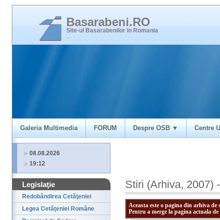
Basarabeni.RO
Site-ul Basarabenilor in Romania
_
Galeria Multimedia
FORUM
Despre OSB ▼
Centre U
08.08.2026
19:12
Stiri (Arhiva, 2007) 
Legislaţie
Redobândirea Cetăţeniei
Aceasta este o pagina din arhiva de 
Legea Cetăţeniei Române
Pentru a merge la pagina actuala de 