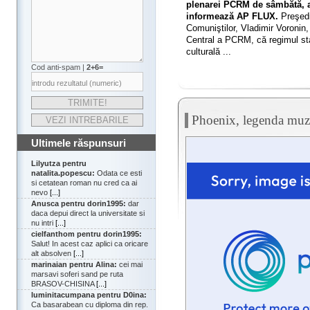
plenarei PCRM de sâmbătă, a
informează AP FLUX.
Preşedin
Comuniştilor, Vladimir Voronin, 
Central a PCRM, că regimul stali
culturală ...
Cod anti-spam |
2+6=
Phoenix, legenda muzi
Ultimele răspunsuri
Lilyutza pentru
natalita.popescu:
Odata ce esti
si cetatean roman nu cred ca ai
nevo
[...]
Anusca pentru dorin1995:
dar
daca depui direct la universitate si
nu intri
[...]
cielfanthom pentru dorin1995:
Salut! In acest caz aplici ca oricare
alt absolven
[...]
marinaian pentru Alina:
cei mai
marsavi soferi sand pe ruta
BRASOV-CHISINA
[...]
luminitacumpana pentru D0ina:
Ca basarabean cu diploma din rep.