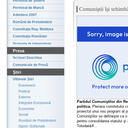
Permisul de Şedere
Permisul de Muncă
Comuniştii îşi schimbă 
Admitere 2007
Românii de Pretutindeni
Constituţia Rep. Moldova
Constituţia României
Declaratia de Independenta
Presa
Scrisori Deschise
Comunicate de Presă
Ştiri
Ultimele Ştiri
Eveniment
Politică
Externe
Partidul Comuniştilor din Rep
Integrare Europeană
politica.
Plenara comitetului cen
Economie
proiectul unui nou program al p
Social
Comuniştilor se defineşte ca o
Românii de Pretutindeni
pentru consolidarea statului şi 
Totodat&#...
Opinii / Editoriale