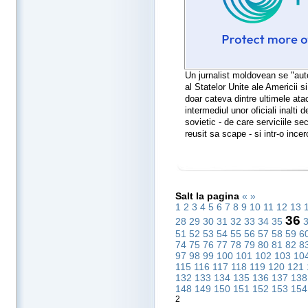
Un jurnalist moldovean se "au
al Statelor Unite ale Americii s
doar cateva dintre ultimele at
intermediul unor oficiali inalti 
sovietic - de care serviciile se
reusit sa scape - si intr-o incer
Salt la pagina
«
»
1
2
3
4
5
6
7
8
9
10
11
12
13
36
28
29
30
31
32
33
34
35
51
52
53
54
55
56
57
58
59
6
74
75
76
77
78
79
80
81
82
8
97
98
99
100
101
102
103
10
115
116
117
118
119
120
121
132
133
134
135
136
137
13
148
149
150
151
152
153
15
2