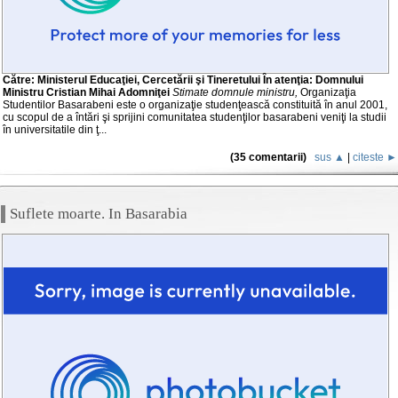
Către: Ministerul Educaţiei, Cercetării şi Tineretului
În atenţia: Domnului
Ministru Cristian Mihai Adomniţei
Stimate domnule ministru,
Organizaţia
Studentilor Basarabeni este o organizaţie studenţească constituită în anul 2001,
cu scopul de a întări şi sprijini comunitatea studenţilor basarabeni veniţi la studii
în universitatile din ţ...
(35 comentarii)
sus ▲
|
citeste ►
Suflete moarte. In Basarabia