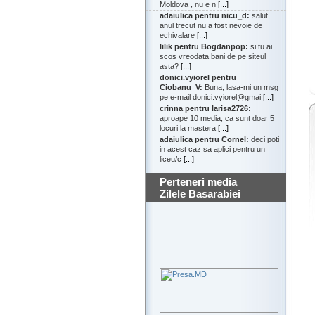
Moldova , nu e n
[...]
adaiulica pentru nicu_d:
salut,
anul trecut nu a fost nevoie de
echivalare
[...]
lilik pentru Bogdanpop:
si tu ai
scos vreodata bani de pe siteul
asta?
[...]
donici.vyiorel pentru
Ciobanu_V:
Buna, lasa-mi un msg
pe e-mail donici.vyiorel@gmai
[...]
crinna pentru larisa2726:
aproape 10 media, ca sunt doar 5
locuri la mastera
[...]
adaiulica pentru Cornel:
deci poti
in acest caz sa aplici pentru un
liceu/c
[...]
Perteneri media
Zilele Basarabiei