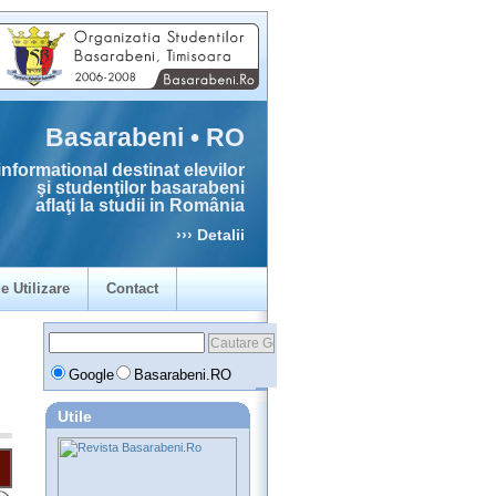
Basarabeni • RO
informational destinat elevilor
şi studenţilor basarabeni
aflaţi la studii in România
››› Detalii
e Utilizare
Contact
Google
Basarabeni.RO
Utile