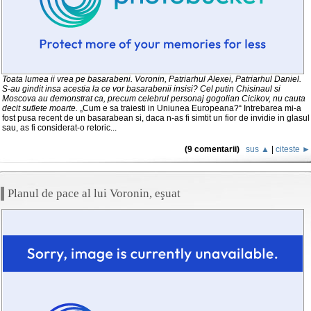
Toata lumea ii vrea pe basarabeni. Voronin, Patriarhul Alexei, Patriarhul Daniel.
S-au gindit insa acestia la ce vor basarabenii insisi? Cel putin Chisinaul si
Moscova au demonstrat ca, precum celebrul personaj gogolian Cicikov, nu cauta
decit suflete moarte.
„Cum e sa traiesti in Uniunea Europeana?“ Intrebarea mi-a
fost pusa recent de un basarabean si, daca n-as fi simtit un fior de invidie in glasul
sau, as fi considerat-o retoric...
(9 comentarii)
sus ▲
|
citeste ►
Planul de pace al lui Voronin, eşuat