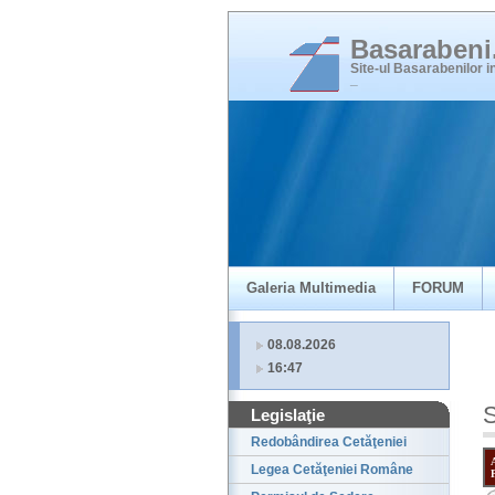
Basaraben
Site-ul Basarabenilor 
_
Galeria Multimedia
FORUM
08.08.2026
16:47
S
Legislaţie
Redobândirea Cetăţeniei
Legea Cetăţeniei Române