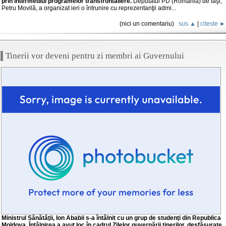
prin intermediul programelor transfrontaliere.
Deputatul PD (România) de Iaşi,
Petru Movilă, a organizat ieri o întrunire cu reprezentanţii admi...
(nici un comentariu)
sus ▲
|
citeste ►
Tinerii vor deveni pentru zi membri ai Guvernului
Ministrul Sănătăţii, Ion Ababii s-a întâlnit cu un grup de studenţi din Republica
Moldova. Întâlnirea a avut loc în cadrul Zilelor guvernării tinerilor, desfăşurate