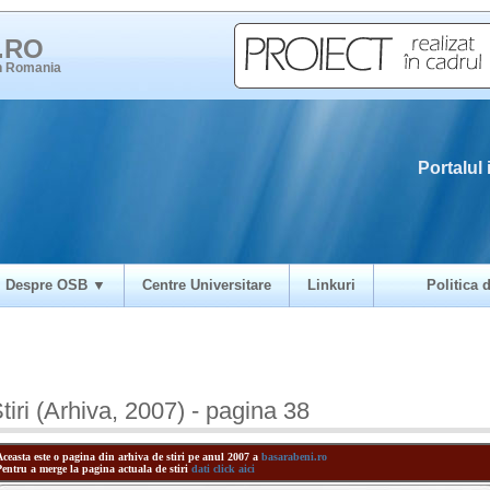
i.RO
in Romania
Portalul 
Despre OSB ▼
Centre Universitare
Linkuri
Politica d
tiri (Arhiva, 2007) - pagina 38
Aceasta este o pagina din arhiva de stiri pe anul 2007 a
basarabeni.ro
Pentru a merge la pagina actuala de stiri
dati click aici