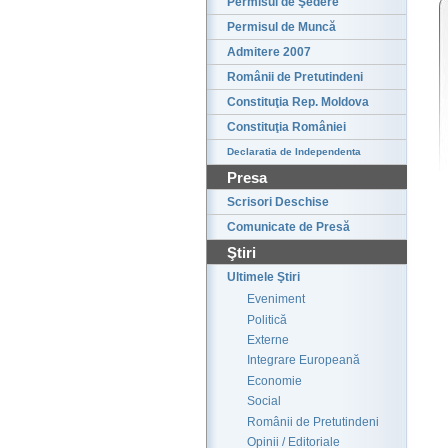
Permisul de Şedere
Permisul de Muncă
Admitere 2007
Românii de Pretutindeni
Constituţia Rep. Moldova
Constituţia României
Declaratia de Independenta
Presa
Scrisori Deschise
Comunicate de Presă
Ştiri
Ultimele Ştiri
Eveniment
Politică
Externe
Integrare Europeană
Economie
Social
Românii de Pretutindeni
Opinii / Editoriale