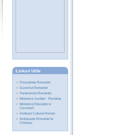
Linkuri Utile
Presedintia Romaniei
Guvernul Romaniei
Parlamentul Romaniei
Ministerul Justitiei - România
Ministerul Educatiei si
Cercetarii
Institutul Cultural Roman
Ambasada Romaniei la
Chisinau