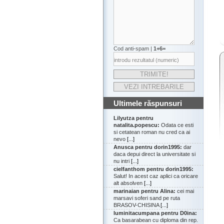
Cod anti-spam |
1+6=
Ultimele răspunsuri
Lilyutza pentru
natalita.popescu:
Odata ce esti
si cetatean roman nu cred ca ai
nevo
[...]
Anusca pentru dorin1995:
dar
daca depui direct la universitate si
nu intri
[...]
cielfanthom pentru dorin1995:
Salut! In acest caz aplici ca oricare
alt absolven
[...]
marinaian pentru Alina:
cei mai
marsavi soferi sand pe ruta
BRASOV-CHISINA
[...]
luminitacumpana pentru D0ina:
Ca basarabean cu diploma din rep.