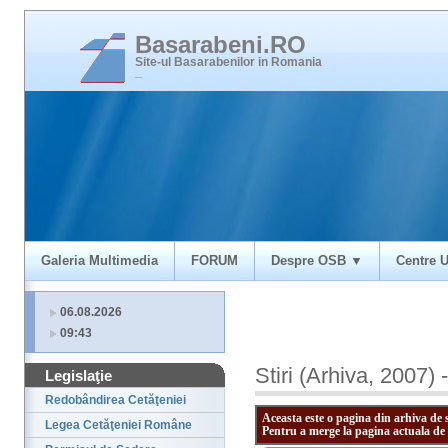
Basarabeni.RO
Site-ul Basarabenilor in Romania
_
Galeria Multimedia
FORUM
Despre OSB ▼
Centre U
06.08.2026
09:43
Stiri (Arhiva, 2007) 
Legislaţie
Redobândirea Cetăţeniei
Aceasta este o pagina din arhiva de 
Legea Cetăţeniei Române
Pentru a merge la pagina actuala de 