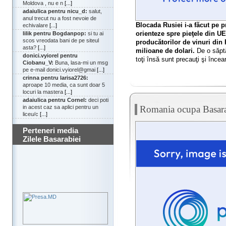
Moldova , nu e n
[...]
adaiulica pentru nicu_d:
salut,
anul trecut nu a fost nevoie de
Blocada Rusiei i-a făcut pe p
echivalare
[...]
orienteze spre pieţele din UE
lilik pentru Bogdanpop:
si tu ai
scos vreodata bani de pe siteul
producătorilor de vinuri din
asta?
[...]
milioane de dolari.
De o săptă
donici.vyiorel pentru
toţi însă sunt precauţi şi încea
Ciobanu_V:
Buna, lasa-mi un msg
pe e-mail donici.vyiorel@gmai
[...]
crinna pentru larisa2726:
aproape 10 media, ca sunt doar 5
locuri la mastera
[...]
adaiulica pentru Cornel:
deci poti
Romania ocupa Basara
in acest caz sa aplici pentru un
liceu/c
[...]
Perteneri media
Zilele Basarabiei