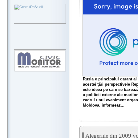
Rusia e principalul garant al
acestei ţări perspectivele Re
este ideea pe care se bazează 
a politicii externe ale marilo
cadrul unui eveniment organ
Moldova, informeaz...
Alegeriile din 2009 v