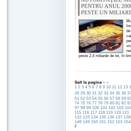
PENTRU ANUL 200
PESTE UN MILIARD
Mu
în
de
ca
pe
vi
ne
peste 2,4 miliarde de lei, în tim
Salt la pagina
«
»
1
2
3
4
5
6
7
8
9
10
11
12
13
28
29
30
31
32
33
34
35
36
3
51
52
53
54
55
56
57
58
59
6
74
75
76
77
78
79
80
81
82
8
97
98
99
100
101
102
103
10
115
116
117
118
119
120
121
132
133
134
135
136
137
13
148
149
150
151
152
153
15
2