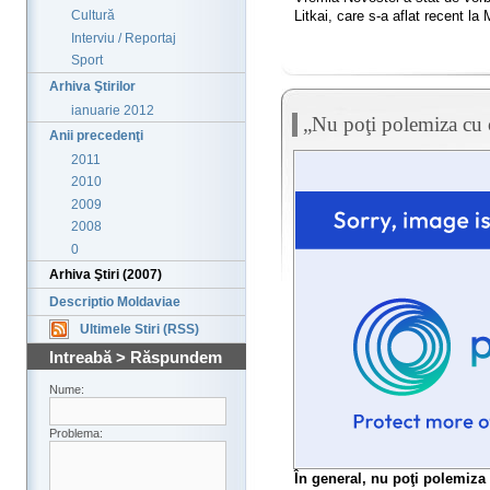
Litkai, care s-a aflat recent la
Cultură
Interviu / Reportaj
Sport
Arhiva Ştirilor
ianuarie 2012
„Nu poţi polemiza cu 
Anii precedenţi
2011
2010
2009
2008
0
Arhiva Ştiri (2007)
Descriptio Moldaviae
Ultimele Stiri (RSS)
Intreabă > Răspundem
Nume:
Problema:
În general, nu poţi polemiza