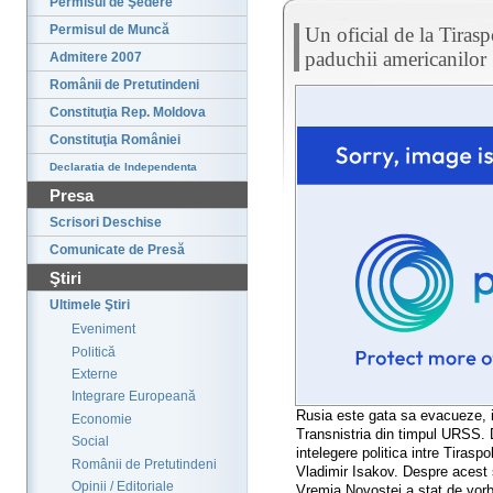
Permisul de Şedere
Permisul de Muncă
Un oficial de la Tiras
paduchii americanilor
Admitere 2007
Românii de Pretutindeni
Constituţia Rep. Moldova
Constituţia României
Declaratia de Independenta
Presa
Scrisori Deschise
Comunicate de Presă
Ştiri
Ultimele Ştiri
Eveniment
Politică
Externe
Integrare Europeană
Rusia este gata sa evacueze, i
Economie
Transnistria din timpul URSS. D
Social
intelegere politica intre Tirasp
Românii de Pretutindeni
Vladimir Isakov. Despre acest s
Opinii / Editoriale
Vremia Novostei a stat de vorba