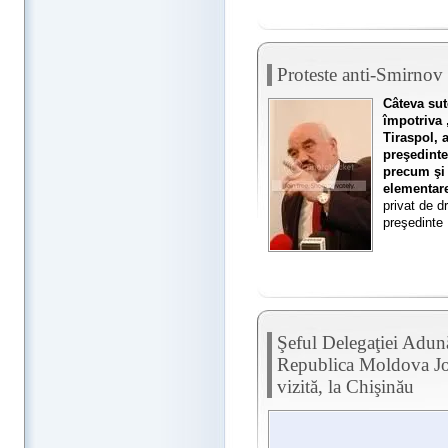
Proteste anti-Smirnov 
Câteva sut
împotriva 
Tiraspol, 
preşedinte
precum şi 
elementare
privat de d
preşedinte 
Şeful Delegaţiei Adun
Republica Moldova Jo
vizită, la Chişinău