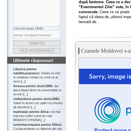
după fantome. Ceea ce a decl
“Evenimentul Zilei” este, în 
cunoscute.
Ceea ce se poate î
faptul că ideea de „ultimul imp
lansată de...
Cod anti-spam |
5+1=
Cramele Moldovei s-au
Ultimele răspunsuri
Lilyutza pentru
natalita.popescu:
Odata ce esti
si cetatean roman nu cred ca ai
nevo
[...]
Anusca pentru dorin1995:
dar
daca depui direct la universitate si
nu intri
[...]
cielfanthom pentru dorin1995:
Salut! In acest caz aplici ca oricare
alt absolven
[...]
marinaian pentru Alina:
cei mai
marsavi soferi sand pe ruta
BRASOV-CHISINA
[...]
luminitacumpana pentru D0ina:
Ca basarabean cu diploma din rep.