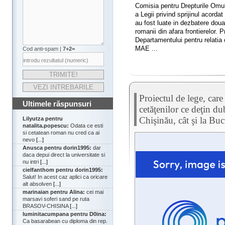
Comisia pentru Drepturile Omulu
a Legii privind sprijinul acorda
au fost luate in dezbatere dou
romanii din afara frontierelor. P
Departamentului pentru relatia
MAE ...
Cod anti-spam |
7+2=
Proiectul de lege, care
Ultimele răspunsuri
cetăţenilor ce deţin dubl
Chişinău, cât şi la Buc
Lilyutza pentru
natalita.popescu:
Odata ce esti
si cetatean roman nu cred ca ai
nevo
[...]
Anusca pentru dorin1995:
dar
daca depui direct la universitate si
nu intri
[...]
cielfanthom pentru dorin1995:
Salut! In acest caz aplici ca oricare
alt absolven
[...]
marinaian pentru Alina:
cei mai
marsavi soferi sand pe ruta
BRASOV-CHISINA
[...]
luminitacumpana pentru D0ina:
Ca basarabean cu diploma din rep.