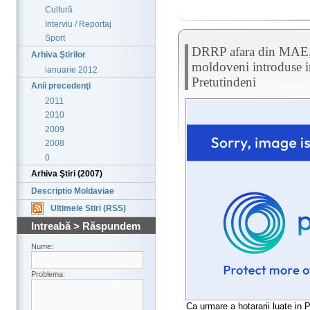
Cultură
Interviu / Reportaj
Sport
DRRP afara din MAE, i
Arhiva Ştirilor
moldoveni introduse 
ianuarie 2012
Pretutindeni
Anii precedenţi
2011
2010
2009
2008
0
Arhiva Ştiri (2007)
Descriptio Moldaviae
Ultimele Stiri (RSS)
Intreabă > Răspundem
Nume:
Problema:
Ca urmare a hotararii luate in P