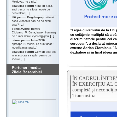
Moldova , nu e n
[...]
adaiulica pentru nicu_d:
salut,
anul trecut nu a fost nevoie de
echivalare
[...]
lilik pentru Bogdanpop:
si tu ai
scos vreodata bani de pe siteul
asta?
[...]
donici.vyiorel pentru
"Legea guvernului de la Chiş
Ciobanu_V:
Buna, lasa-mi un msg
cu cetăţenie multiplă să aibă 
pe e-mail donici.vyiorel@gmai
[...]
discriminatorie pentru cei ca
crinna pentru larisa2726:
european", a declarat mierc
aproape 10 media, ca sunt doar 5
externe Adrian Cioroianu. "Am
locuri la mastera
[...]
adaiulica pentru Cornel:
deci poti
dezbatere şi în final ideea une
in acest caz sa aplici pentru un
liceu/c
[...]
Perteneri media
Zilele Basarabiei
ÎN CADRUL ÎNTRE
ÎN EXERCIŢIU AL OSCE
completă şi necondiţio
Transnistria