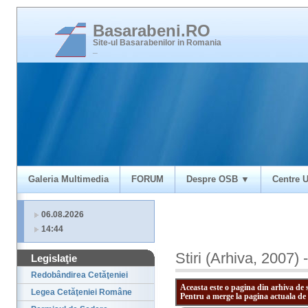
Basarabeni.RO
Site-ul Basarabenilor in Romania
_
Galeria Multimedia
FORUM
Despre OSB ▼
Centre U
06.08.2026
14:44
Stiri (Arhiva, 2007) 
Legislaţie
Redobândirea Cetăţeniei
Aceasta este o pagina din arhiva de 
Legea Cetăţeniei Române
Pentru a merge la pagina actuala de 