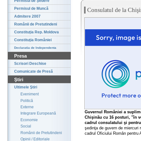
Permisul de Şedere
Permisul de Muncă
Consulatul de la Chiş
Admitere 2007
Românii de Pretutindeni
Constituţia Rep. Moldova
Constituţia României
Declaratia de Independenta
Presa
Scrisori Deschise
Comunicate de Presă
Ştiri
Ultimele Ştiri
Eveniment
Politică
Externe
Guvernul României a suplime
Integrare Europeană
Chişinău cu 16 posturi, "în ve
Economie
cadrul consulatului şi pentru e
Social
şedinţa de guvern de miercuri r
Românii de Pretutindeni
cadrul Oficiului Român pentru 
Opinii / Editoriale