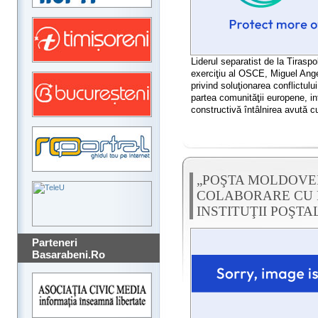
Liderul separatist de la Tiraspo
exerciţiu al OSCE, Miguel Angel
privind soluţionarea conflictulu
partea comunităţii europene, i
constructivă întâlnirea avută 
„POŞTA MOLDOVEI”
COLABORARE CU P
INSTITUŢII POŞTA
Parteneri
Basarabeni.Ro