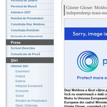
Permisul de Şedere
Permisul de Muncă
Günter Gloser: Moldova
independenţa mass-me
Admitere 2007
Românii de Pretutindeni
Constituţia Rep. Moldova
Constituţia României
Declaratia de Independenta
Presa
Scrisori Deschise
Comunicate de Presă
Ştiri
Ultimele Ştiri
Eveniment
Politică
Externe
Integrare Europeană
Deşi Moldova a făcut câţiva 
Economie
încă nu examinează o dată con
Social
Nistru la Uniunea Europeană.
Românii de Pretutindeni
Europene din cadrul Minister
Opinii / Editoriale
Günter Gloser, consideră că 