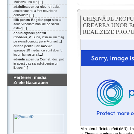
Moldova , nu e n
[...]
adaiulica pentru nicu_d:
salut,
anul trecut nu a fost nevoie de
echivalare
[...]
CHIŞINĂUL PROPU
lilik pentru Bogdanpop:
si tu ai
CREAREA UNOR E
scos vreodata bani de pe siteul
asta?
[...]
REALIZEZE PROPU
donici.vyiorel pentru
Ciobanu_V:
Buna, lasa-mi un msg
pe e-mail donici.vyiorel@gmai
[...]
crinna pentru larisa2726:
aproape 10 media, ca sunt doar 5
locuri la mastera
[...]
adaiulica pentru Cornel:
deci poti
in acest caz sa aplici pentru un
liceu/c
[...]
Perteneri media
Zilele Basarabiei
Ministerul Reintegrării (MR) di
la Tiraspol o adresare în scris