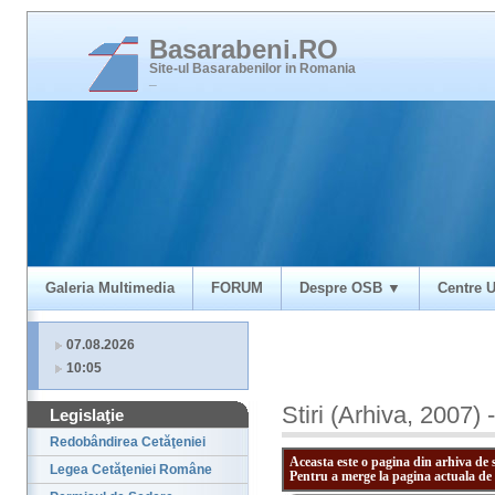
Basarabeni.RO
Site-ul Basarabenilor in Romania
_
Galeria Multimedia
FORUM
Despre OSB ▼
Centre U
07.08.2026
10:05
Stiri (Arhiva, 2007) 
Legislaţie
Redobândirea Cetăţeniei
Aceasta este o pagina din arhiva de 
Legea Cetăţeniei Române
Pentru a merge la pagina actuala de 