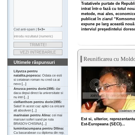
Tratativele purtate de Republ
intrat într-o fază cu totul no
metode, mai ales, economice.
publicat în ziarul “Komsomo
expune pe larg această nouă
interviul preşedintelui doresc
Cod anti-spam |
5+3=
Reunificarea cu Moldo
Ultimele răspunsuri
Lilyutza pentru
natalita.popescu:
Odata ce esti
si cetatean roman nu cred ca ai
nevo
[...]
Anusca pentru dorin1995:
dar
daca depui direct la universitate si
nu intri
[...]
cielfanthom pentru dorin1995:
Salut! In acest caz aplici ca oricare
alt absolven
[...]
marinaian pentru Alina:
cei mai
Est si, ulterior, reprezentan
marsavi soferi sand pe ruta
Est-Europeana (SECI)...
BRASOV-CHISINA
[...]
luminitacumpana pentru D0ina:
Ca basarabean cu diploma din rep.