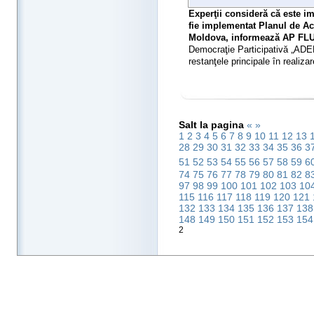
Experţii consideră că este im
fie implementat Planul de A
Moldova, informează AP FL
Democraţie Participativă „ADE
restanţele principale în realiza
Salt la pagina
«
»
1
2
3
4
5
6
7
8
9
10
11
12
13
28
29
30
31
32
33
34
35
36
3
51
52
53
54
55
56
57
58
59
6
74
75
76
77
78
79
80
81
82
8
97
98
99
100
101
102
103
10
115
116
117
118
119
120
121
132
133
134
135
136
137
13
148
149
150
151
152
153
15
2