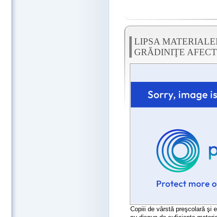
LIPSA MATERIALE
GRĂDINIŢE AFECT
Copiii de vârstă preşcolară şi 