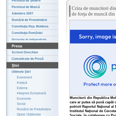
Permisul de Şedere
Permisul de Muncă
Criza de muncitori di
de forţa de muncă din
Admitere 2007
Românii de Pretutindeni
Constituţia Rep. Moldova
Constituţia României
Declaratia de Independenta
Presa
Scrisori Deschise
Comunicate de Presă
Ştiri
Ultimele Ştiri
Eveniment
Politică
Externe
Integrare Europeană
Muncitorii din Republica Mol
Economie
care ar putea să pună capăt 
Social
potrivit Raportul Naţional al
Românii de Pretutindeni
Institutul Naţional de Cercet
Opinii / Editoriale
Sociale, în colaborare cu Pr