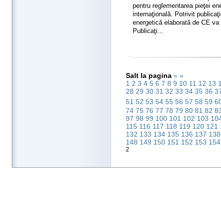
pentru reglementarea pieţei ene
internaţională. Potrivit publicaţ
energetică elaborată de CE va
Publicaţi...
Salt la pagina
«
»
1
2
3
4
5
6
7
8
9
10
11
12
13
28
29
30
31
32
33
34
35
36
3
51
52
53
54
55
56
57
58
59
6
74
75
76
77
78
79
80
81
82
8
97
98
99
100
101
102
103
10
115
116
117
118
119
120
121
132
133
134
135
136
137
13
148
149
150
151
152
153
15
2