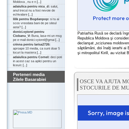
Moldova , nu e n
[...]
adaiulica pentru nicu_d:
salut,
anul trecut nu a fost nevoie de
echivalare
[...]
lilik pentru Bogdanpop:
si tu ai
scos vreodata bani de pe siteul
asta?
[...]
donici.vyiorel pentru
Patriarhia Rusă se declară îngri
Ciobanu_V:
Buna, lasa-mi un msg
Republica Moldova şi consideră 
pe e-mail donici.vyiorel@gmai
[...]
declanşat „sciziunea moldoveni
crinna pentru larisa2726:
săptămâni, doi înalţi ierarhi ai
aproape 10 media, ca sunt doar 5
şi mitropolitul Kirill, au vizitat 
locuri la mastera
[...]
adaiulica pentru Cornel:
deci poti
in acest caz sa aplici pentru un
liceu/c
[...]
Perteneri media
Zilele Basarabiei
OSCE VA AJUTA M
STOCURILE DE MU