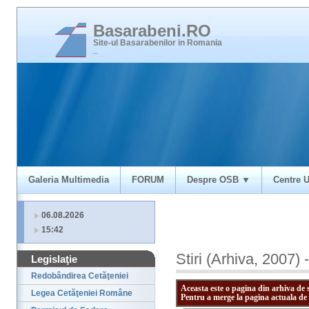
Basarabeni.RO
Site-ul Basarabenilor in Romania
_
Galeria Multimedia
FORUM
Despre OSB ▼
Centre U
06.08.2026
15:42
Stiri (Arhiva, 2007) 
Legislaţie
Redobândirea Cetăţeniei
Aceasta este o pagina din arhiva de 
Legea Cetăţeniei Române
Pentru a merge la pagina actuala de 