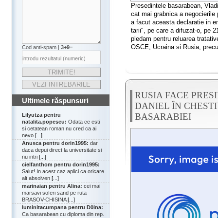
Presedintele basarabean, Vladi
cat mai grabnica a negocierile 
a facut aceasta declaratie in e
tarii", pe care a difuzat-o, pe 
pledam pentru reluarea tratativ
OSCE, Ucraina si Rusia, precu
Cod anti-spam |
3+9=
RUSIA FACE PRES
Ultimele răspunsuri
DANIEL ÎN CHEST
BASARABIEI
Lilyutza pentru
natalita.popescu:
Odata ce esti
si cetatean roman nu cred ca ai
nevo
[...]
Anusca pentru dorin1995:
dar
daca depui direct la universitate si
nu intri
[...]
cielfanthom pentru dorin1995:
Salut! In acest caz aplici ca oricare
alt absolven
[...]
marinaian pentru Alina:
cei mai
marsavi soferi sand pe ruta
BRASOV-CHISINA
[...]
luminitacumpana pentru D0ina:
Ca basarabean cu diploma din rep.