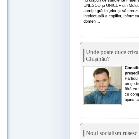
nu dispun de suficiente material
UNESCO şi UNICEF din Moldova
atenţie grădiniţelor şi să creez
intelectuală a copiilor, infor
domeni...
Unde poate duce criza
Chişinău?
Consili
preşedi
Partidul
preşedi
fără ca
cu comp
ajuns la
Noul socialism rusesc