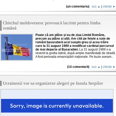
(un comentariu)
sus ▲
|
citeste ►
Chitchul moldovenesc provoacă lacrimi pentru limba
română
Poate că am plâns și eu de ziua Limbii Române,
precum au plâns și alții. Am citit pe fețele a sute de
români basarabeni acel suspin greu și acea trăire
care la 31 august 1989 a modificat cardinal parcursul
de mai departe al Basarabiei.
La 31 august 1989 s-a
revenit la grafia latină, după ample manifestații de stradă.
A fost perioada emancipării naționale. Pe buze aveam...
(14 comentarii)
sus ▲
|
citeste ►
Ucrainenii vor sa organizeze alegeri pe Insula Serpilor