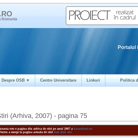
i.RO
in Romania
Portalul 
Despre OSB ▼
Centre Universitare
Linkuri
Politica d
tiri (Arhiva, 2007) - pagina 75
Aceasta este o pagina din arhiva de stiri pe anul 2007 a
basarabeni.ro
Pentru a merge la pagina actuala de stiri
dati click aici