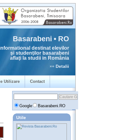
Basarabeni • RO
informational destinat elevilor
şi studenţilor basarabeni
aflaţi la studii in România
››› Detalii
e Utilizare
Contact
Google
Basarabeni.RO
Utile