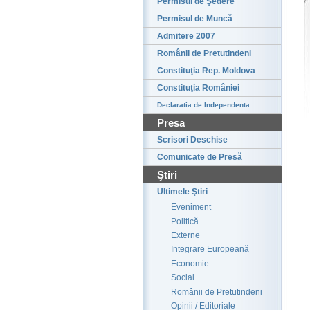
Permisul de Şedere
Permisul de Muncă
Admitere 2007
Românii de Pretutindeni
Constituţia Rep. Moldova
Constituţia României
Declaratia de Independenta
Presa
Scrisori Deschise
Comunicate de Presă
Ştiri
Ultimele Ştiri
Eveniment
Politică
Externe
Integrare Europeană
Economie
Social
Românii de Pretutindeni
Opinii / Editoriale