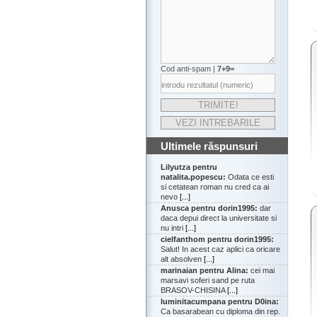
Cod anti-spam |
7+9=
Ultimele răspunsuri
Lilyutza pentru
natalita.popescu:
Odata ce esti
si cetatean roman nu cred ca ai
nevo
[...]
Anusca pentru dorin1995:
dar
daca depui direct la universitate si
nu intri
[...]
cielfanthom pentru dorin1995:
Salut! In acest caz aplici ca oricare
alt absolven
[...]
marinaian pentru Alina:
cei mai
marsavi soferi sand pe ruta
BRASOV-CHISINA
[...]
luminitacumpana pentru D0ina:
Ca basarabean cu diploma din rep.