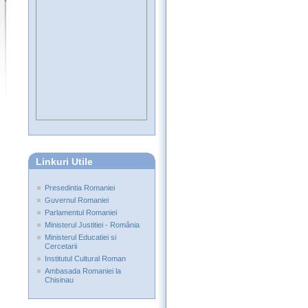
Linkuri Utile
Presedintia Romaniei
Guvernul Romaniei
Parlamentul Romaniei
Ministerul Justitiei - România
Ministerul Educatiei si
Cercetarii
Institutul Cultural Roman
Ambasada Romaniei la
Chisinau