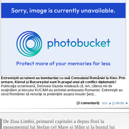
Extremiştii ucraineni au bombardat cu ouă Consulatul României la Kiev. Prin
urmare, Kievul şi Bucureştiul sunt în pragul unui alt conflict diplomatic!
Publicaţia ucraineană, Delovaia Gazeta relatează că, ieri, câteva mii de
susţinători ai blocului KUCIMA au pichetat ambasada Romaniei. Extremiştii au
cerut României să renunţe la pretenţiile asupra Insulei Şerp...
(3 comentarii)
sus ▲
|
citeste ►
De Ziua Limbii, primarul capitalei a depus flori la
monumentul lui Ştefan cel Mare şi Sfânt şi la bustul lui