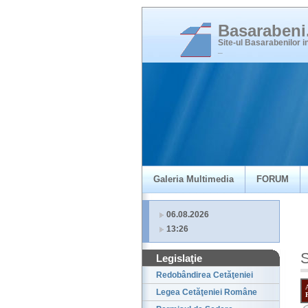
Basaraben
Site-ul Basarabenilor 
_
Galeria Multimedia
FORUM
06.08.2026
13:26
S
Legislaţie
Redobândirea Cetăţeniei
Legea Cetăţeniei Române