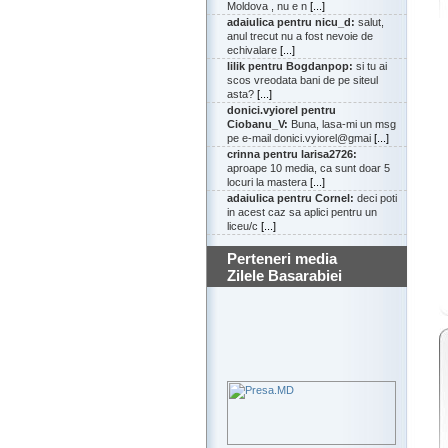
Moldova , nu e n
[...]
adaiulica pentru nicu_d:
salut,
anul trecut nu a fost nevoie de
echivalare
[...]
lilik pentru Bogdanpop:
si tu ai
scos vreodata bani de pe siteul
asta?
[...]
donici.vyiorel pentru
Ciobanu_V:
Buna, lasa-mi un msg
pe e-mail donici.vyiorel@gmai
[...]
crinna pentru larisa2726:
aproape 10 media, ca sunt doar 5
locuri la mastera
[...]
adaiulica pentru Cornel:
deci poti
in acest caz sa aplici pentru un
liceu/c
[...]
Perteneri media
Zilele Basarabiei