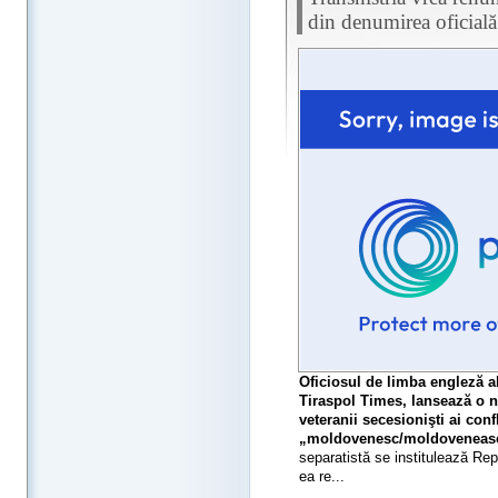
din denumirea oficială
Oficiosul de limba engleză al
Tiraspol Times, lansează o n
veteranii secesionişti ai confl
„moldovenesc/moldovenească”
separatistă se institulează Re
ea re...