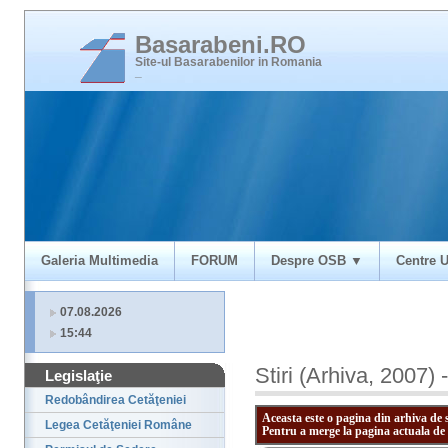
Basarabeni.RO
Site-ul Basarabenilor in Romania
_
Galeria Multimedia
FORUM
Despre OSB ▼
Centre U
07.08.2026
15:44
Stiri (Arhiva, 2007) 
Legislaţie
Redobândirea Cetăţeniei
Aceasta este o pagina din arhiva de 
Legea Cetăţeniei Române
Pentru a merge la pagina actuala de 