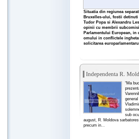
Situatia din regiunea separat
Bruxelles-ului, fostii detinut
Tudor Popa si Alexandru Lesc
opinii cu membrii subcomisi
Parlamentului European, in c
omului in conflictele ingheta
solicitarea europarlamentaru
Independenta R. Moldo
“Ma buc
prezent
Varennik
general
Vladimir
solemne
sub ocu
august, R. Moldova sarbatoreste
precum in...