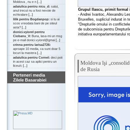
Moldova , nu e n
[...]
adaiulica pentru nicu_d:
salut,
Grupul Ilascu, primit formal
anul trecut nu a fost nevoie de
- Andrei Ivantoc, Alexandru Les
echivalare
[...]
Bruxelles, supliciul indurat in 
lilik pentru Bogdanpop:
si tu ai
scos vreodata bani de pe siteul
"Drepturile omului in conflictel
asta?
[...]
de subcomisia pentru Drepturile
donici.vyiorel pentru
initiativa europarlamentarului 
Ciobanu_V:
Buna, lasa-mi un msg
pe e-mail donici.vyiorel@gmai
[...]
crinna pentru larisa2726:
aproape 10 media, ca sunt doar 5
locuri la mastera
[...]
adaiulica pentru Cornel:
deci poti
Moldova îşi „consolid
in acest caz sa aplici pentru un
liceu/c
[...]
de Rusia
Perteneri media
Zilele Basarabiei