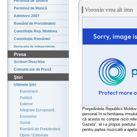
Permisul de Şedere
Permisul de Muncă
Voronin vrea alt imn
Admitere 2007
Românii de Pretutindeni
Constituţia Rep. Moldova
Constituţia României
Declaratia de Independenta
Presa
Scrisori Deschise
Comunicate de Presă
Ştiri
Ultimele Ştiri
Eveniment
Politică
Externe
Preşedintele Republicii Moldov
Integrare Europeană
personal în schimbarea imnului
Economie
că acesta nu conţine nicio refer
Social
Gazeta”, el i-a propus poetului 
Românii de Pretutindeni
pentru partea muzicală a apela
Opinii / Editoriale