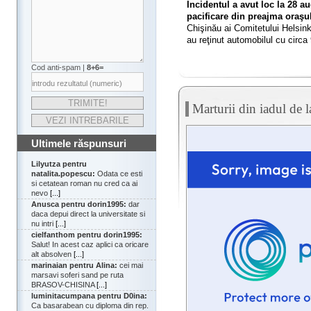
Incidentul a avut loc la 28 au
pacificare din preajma oraşu
Chişinău ai Comitetului Helsink
au reţinut automobilul cu circa
Cod anti-spam |
8+6=
Marturii din iadul de l
Ultimele răspunsuri
Lilyutza pentru
natalita.popescu:
Odata ce esti
si cetatean roman nu cred ca ai
nevo
[...]
Anusca pentru dorin1995:
dar
daca depui direct la universitate si
nu intri
[...]
cielfanthom pentru dorin1995:
Salut! In acest caz aplici ca oricare
alt absolven
[...]
marinaian pentru Alina:
cei mai
marsavi soferi sand pe ruta
BRASOV-CHISINA
[...]
luminitacumpana pentru D0ina:
Ca basarabean cu diploma din rep.