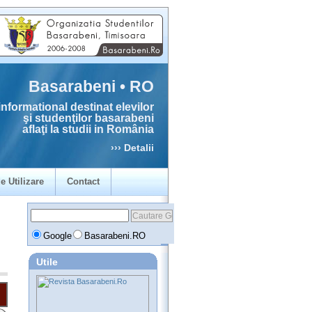
Basarabeni • RO
informational destinat elevilor
şi studenţilor basarabeni
aflaţi la studii in România
››› Detalii
e Utilizare
Contact
Google
Basarabeni.RO
Utile