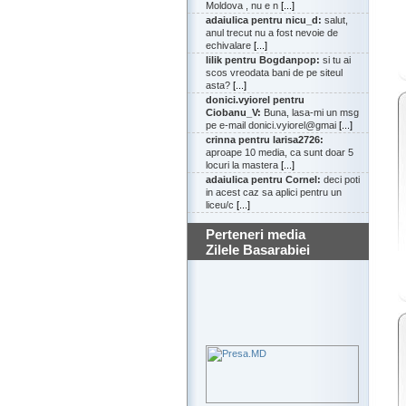
Moldova , nu e n
[...]
adaiulica pentru nicu_d:
salut,
anul trecut nu a fost nevoie de
echivalare
[...]
lilik pentru Bogdanpop:
si tu ai
scos vreodata bani de pe siteul
asta?
[...]
donici.vyiorel pentru
Ciobanu_V:
Buna, lasa-mi un msg
pe e-mail donici.vyiorel@gmai
[...]
crinna pentru larisa2726:
aproape 10 media, ca sunt doar 5
locuri la mastera
[...]
adaiulica pentru Cornel:
deci poti
in acest caz sa aplici pentru un
liceu/c
[...]
Perteneri media
Zilele Basarabiei