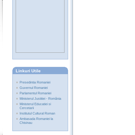
Linkuri Utile
Presedintia Romaniei
Guvernul Romaniei
Parlamentul Romaniei
Ministerul Justitiei - România
Ministerul Educatiei si
Cercetarii
Institutul Cultural Roman
Ambasada Romaniei la
Chisinau