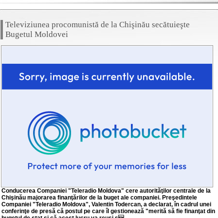
Televiziunea procomunistă de la Chişinău secătuieşte
Bugetul Moldovei
Conducerea Companiei "Teleradio Moldova" cere autorităţilor centrale de la
Chişinău majorarea finanţărilor de la buget ale companiei. Preşedintele
Companiei "Teleradio Moldova", Valentin Todercan, a declarat, în cadrul unei
conferinţe de presă că postul pe care îl gestionează "merită să fie finanţat din
bugetul de stat şi că acest lucru va reuşi s...