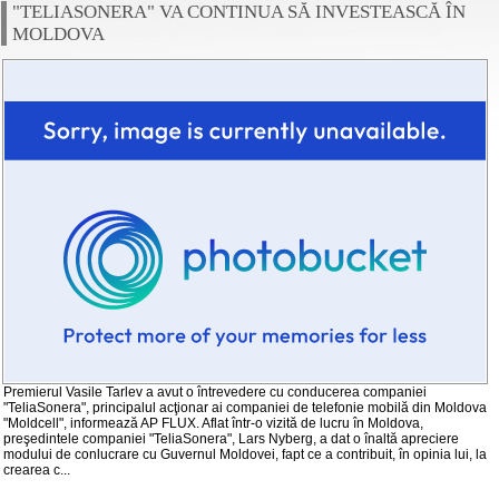
"TELIASONERA" VA CONTINUA SĂ INVESTEASCĂ ÎN
MOLDOVA
Premierul Vasile Tarlev a avut o întrevedere cu conducerea companiei
"TeliaSonera", principalul acţionar ai companiei de telefonie mobilă din Moldova
"Moldcell", informează AP FLUX. Aflat într-o vizită de lucru în Moldova,
preşedintele companiei "TeliaSonera", Lars Nyberg, a dat o înaltă apreciere
modului de conlucrare cu Guvernul Moldovei, fapt ce a contribuit, în opinia lui, la
crearea c...