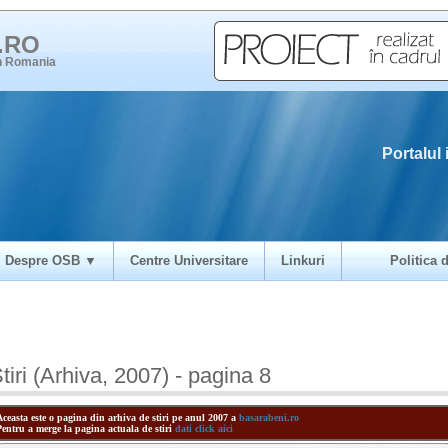
i.RO
in Romania
Portalul 
Despre OSB ▼
Centre Universitare
Linkuri
Politica d
tiri (Arhiva, 2007) - pagina 8
Aceasta este o pagina din arhiva de stiri pe anul 2007 a
basarabeni.ro
Pentru a merge la pagina actuala de stiri
dati click aici