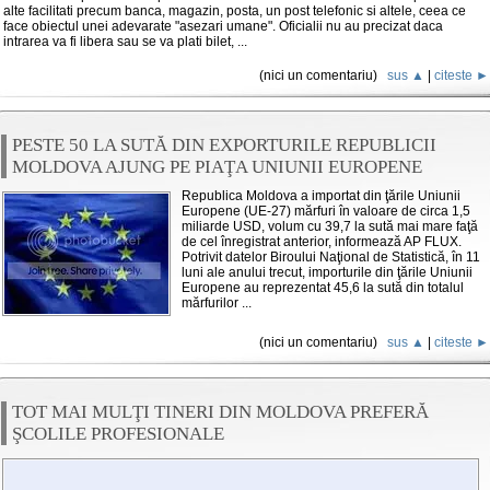
alte facilitati precum banca, magazin, posta, un post telefonic si altele, ceea ce
face obiectul unei adevarate "asezari umane". Oficialii nu au precizat daca
intrarea va fi libera sau se va plati bilet, ...
(nici un comentariu)
sus ▲
|
citeste ►
PESTE 50 LA SUTĂ DIN EXPORTURILE REPUBLICII
MOLDOVA AJUNG PE PIAŢA UNIUNII EUROPENE
Republica Moldova a importat din ţările Uniunii
Europene (UE-27) mărfuri în valoare de circa 1,5
miliarde USD, volum cu 39,7 la sută mai mare faţă
de cel înregistrat anterior, informează AP FLUX.
Potrivit datelor Biroului Naţional de Statistică, în 11
luni ale anului trecut, importurile din ţările Uniunii
Europene au reprezentat 45,6 la sută din totalul
mărfurilor ...
(nici un comentariu)
sus ▲
|
citeste ►
TOT MAI MULŢI TINERI DIN MOLDOVA PREFERĂ
ŞCOLILE PROFESIONALE