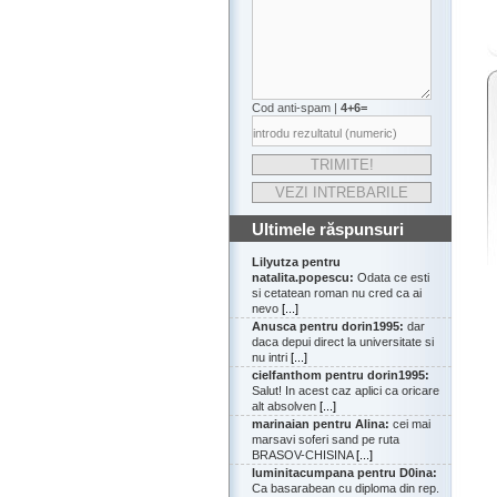
Cod anti-spam |
4+6=
Ultimele răspunsuri
Lilyutza pentru
natalita.popescu:
Odata ce esti
si cetatean roman nu cred ca ai
nevo
[...]
Anusca pentru dorin1995:
dar
daca depui direct la universitate si
nu intri
[...]
cielfanthom pentru dorin1995:
Salut! In acest caz aplici ca oricare
alt absolven
[...]
marinaian pentru Alina:
cei mai
marsavi soferi sand pe ruta
BRASOV-CHISINA
[...]
luminitacumpana pentru D0ina:
Ca basarabean cu diploma din rep.