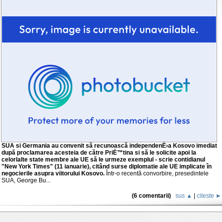
SUA si Germania au convenit să recunoască independenÈ›a Kosovo imediat
după proclamarea acesteia de către PriÈ™tina si să le solicite apoi la
celorlalte state membre ale UE să le urmeze exemplul - scrie contidianul
"New York Times" (11 ianuarie), citând surse diplomatie ale UE implicate în
negocierile asupra viitorului Kosovo.
Într-o recentă convorbire, presedintele
SUA, George Bu...
(6 comentarii)
sus ▲
|
citeste ►