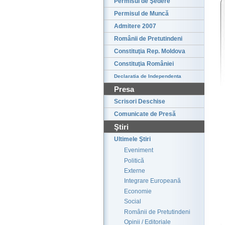
Permisul de Şedere
Permisul de Muncă
Admitere 2007
Românii de Pretutindeni
Constituţia Rep. Moldova
Constituţia României
Declaratia de Independenta
Presa
Scrisori Deschise
Comunicate de Presă
Ştiri
Ultimele Ştiri
Eveniment
Politică
Externe
Integrare Europeană
Economie
Social
Românii de Pretutindeni
Opinii / Editoriale