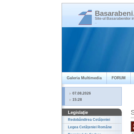
Basaraben
Site-ul Basarabenilor 
_
Galeria Multimedia
FORUM
07.08.2026
15:28
S
Legislaţie
Redobândirea Cetăţeniei
Legea Cetăţeniei Române