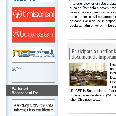
Interesul elevilor din Basarabi
dupa ce Romania a devenit mem
nevoie de viza pentru a veni aici
de inscriere, elevii basarabeni
aproape 1.400 de locuri disponib
declarati admisi vor primi bursa
Participare a tinerilor
document de important
Pest
antr
intr
Dez
iuli
Tine
Parteneri
UNICEF in Basarabia, au fost o
Basarabeni.Ro
cuprins regiunile de sud (24 iul
iulie, Chisinau) ale...