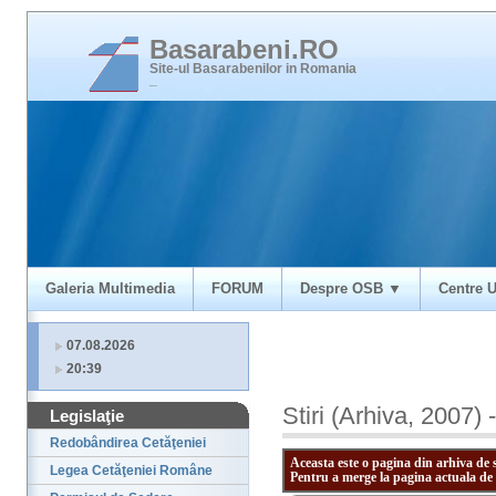
Basarabeni.RO
Site-ul Basarabenilor in Romania
_
Galeria Multimedia
FORUM
Despre OSB ▼
Centre U
07.08.2026
20:39
Stiri (Arhiva, 2007) 
Legislaţie
Redobândirea Cetăţeniei
Aceasta este o pagina din arhiva de 
Legea Cetăţeniei Române
Pentru a merge la pagina actuala de 