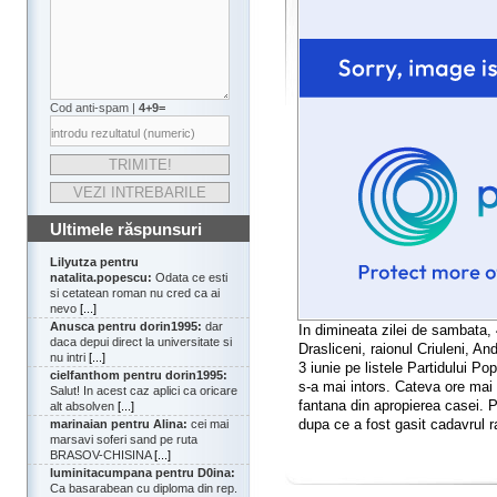
Cod anti-spam |
4+9=
Ultimele răspunsuri
Lilyutza pentru
natalita.popescu:
Odata ce esti
si cetatean roman nu cred ca ai
nevo
[...]
Anusca pentru dorin1995:
dar
In dimineata zilei de sambata, 
daca depui direct la universitate si
Drasliceni, raionul Criuleni, An
nu intri
[...]
3 iunie pe listele Partidului Po
cielfanthom pentru dorin1995:
s-a mai intors. Cateva ore mai t
Salut! In acest caz aplici ca oricare
fantana din apropierea casei. Po
alt absolven
[...]
dupa ce a fost gasit cadavrul ra
marinaian pentru Alina:
cei mai
marsavi soferi sand pe ruta
BRASOV-CHISINA
[...]
luminitacumpana pentru D0ina:
Ca basarabean cu diploma din rep.