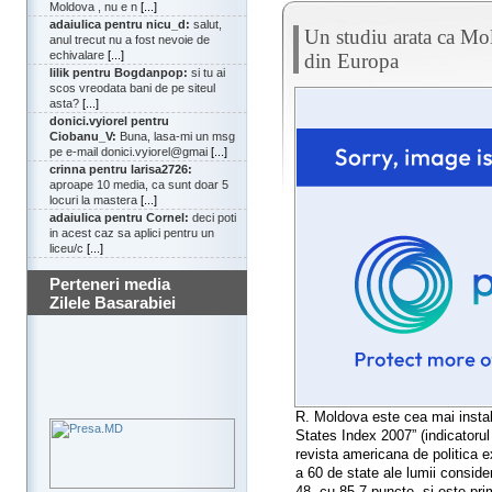
Moldova , nu e n
[...]
adaiulica pentru nicu_d:
salut,
Un studiu arata ca Mol
anul trecut nu a fost nevoie de
echivalare
[...]
din Europa
lilik pentru Bogdanpop:
si tu ai
scos vreodata bani de pe siteul
asta?
[...]
donici.vyiorel pentru
Ciobanu_V:
Buna, lasa-mi un msg
pe e-mail donici.vyiorel@gmai
[...]
crinna pentru larisa2726:
aproape 10 media, ca sunt doar 5
locuri la mastera
[...]
adaiulica pentru Cornel:
deci poti
in acest caz sa aplici pentru un
liceu/c
[...]
Perteneri media
Zilele Basarabiei
R. Moldova este cea mai instabi
States Index 2007” (indicatorul 
revista americana de politica ex
a 60 de state ale lumii conside
48, cu 85,7 puncte, si este pri