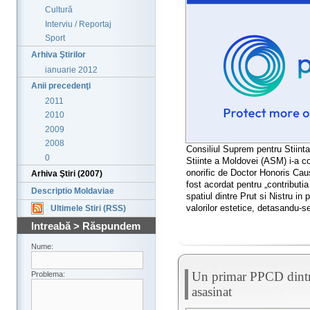
Cultură
Interviu / Reportaj
Sport
Arhiva Ştirilor
ianuarie 2012
Anii precedenţi
2011
2010
2009
2008
Consiliul Suprem pentru Stiint
0
Stiinte a Moldovei (ASM) i-a conf
onorific de Doctor Honoris Caus
Arhiva Ştiri (2007)
fost acordat pentru „contributia 
Descriptio Moldaviae
spatiul dintre Prut si Nistru i
valorilor estetice, detasandu-s
Ultimele Stiri (RSS)
Intreabă > Răspundem
Nume:
Un primar PPCD dintr
Problema:
asasinat