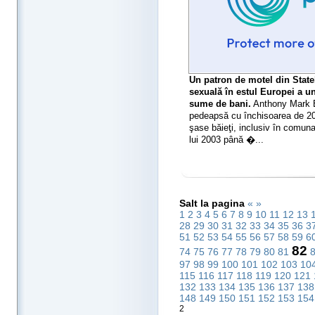
Un patron de motel din Statel
sexuală în estul Europei a u
sume de bani.
Anthony Mark Bi
pedeapsă cu închisoarea de 20 
şase băieţi, inclusiv în comun
lui 2003 până �...
Salt la pagina
«
»
1
2
3
4
5
6
7
8
9
10
11
12
13
28
29
30
31
32
33
34
35
36
3
51
52
53
54
55
56
57
58
59
6
82
74
75
76
77
78
79
80
81
97
98
99
100
101
102
103
10
115
116
117
118
119
120
121
132
133
134
135
136
137
13
148
149
150
151
152
153
15
2