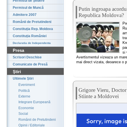
Permisul de Şedere
Permisul de Muncă
Putin ingroapa acordul
Republica Moldova?
Admitere 2007
Românii de Pretutindeni
Pr
Ru
Constituţia Rep. Moldova
ar
Constituţia României
tra
Kr
Declaratia de Independenta
pa
Presa
si 
Avertismentul vizeaza un mare
Scrisori Deschise
mai direct vizata, deoarece o p
Comunicate de Presă
Ştiri
Ultimele Ştiri
Eveniment
Grigore Vieru, Doctor
Politică
Stiinte a Moldovei
Externe
Integrare Europeană
Economie
Social
Românii de Pretutindeni
Opinii / Editoriale