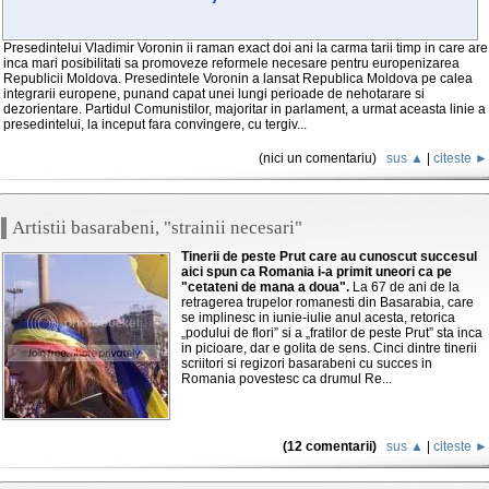
Presedintelui Vladimir Voronin ii raman exact doi ani la carma tarii timp in care are
inca mari posibilitati sa promoveze reformele necesare pentru europenizarea
Republicii Moldova. Presedintele Voronin a lansat Republica Moldova pe calea
integrarii europene, punand capat unei lungi perioade de nehotarare si
dezorientare. Partidul Comunistilor, majoritar in parlament, a urmat aceasta linie a
presedintelui, la inceput fara convingere, cu tergiv...
(nici un comentariu)
sus ▲
|
citeste ►
Artistii basarabeni, "strainii necesari"
Tinerii de peste Prut care au cunoscut succesul
aici spun ca Romania i-a primit uneori ca pe
"cetateni de mana a doua".
La 67 de ani de la
retragerea trupelor romanesti din Basarabia, care
se implinesc in iunie-iulie anul acesta, retorica
„podului de flori” si a „fratilor de peste Prut” sta inca
in picioare, dar e golita de sens. Cinci dintre tinerii
scriitori si regizori basarabeni cu succes in
Romania povestesc ca drumul Re...
(12 comentarii)
sus ▲
|
citeste ►