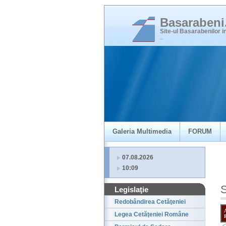
Basaraben
Site-ul Basarabenilor 
_
Galeria Multimedia
FORUM
07.08.2026
10:09
S
Legislaţie
Redobândirea Cetăţeniei
Legea Cetăţeniei Române