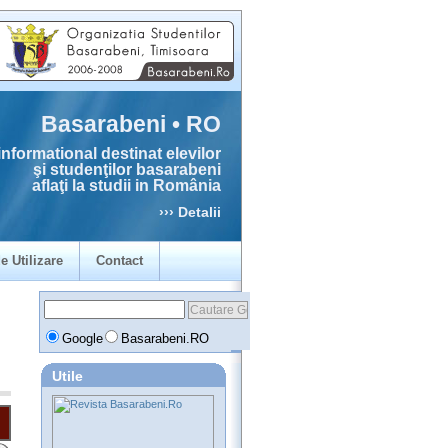
Basarabeni • RO
informational destinat elevilor
şi studenţilor basarabeni
aflaţi la studii in România
››› Detalii
e Utilizare
Contact
Google
Basarabeni.RO
Utile