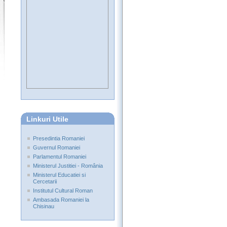
Linkuri Utile
Presedintia Romaniei
Guvernul Romaniei
Parlamentul Romaniei
Ministerul Justitiei - România
Ministerul Educatiei si
Cercetarii
Institutul Cultural Roman
Ambasada Romaniei la
Chisinau