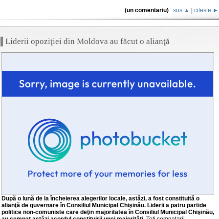
(un comentariu)
sus ▲
|
citeste ►
Liderii opoziţiei din Moldova au făcut o alianţă
După o lună de la încheierea alegerilor locale, astăzi, a fost constituită o
alianţă de guvernare în Consiliul Municipal Chişinău. Liderii a patru partide
politice non-comuniste care deţin majoritatea în Consiliul Municipal Chişinău,
au semnat astăzi acordul constituirii unei majorităţi.
Toţi semnatarii