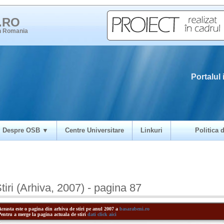
i.RO
in Romania
Portalul 
Despre OSB ▼
Centre Universitare
Linkuri
Politica d
tiri (Arhiva, 2007) - pagina 87
Aceasta este o pagina din arhiva de stiri pe anul 2007 a
basarabeni.ro
Pentru a merge la pagina actuala de stiri
dati click aici