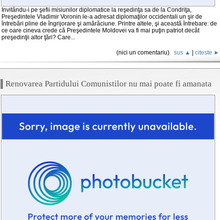
Invitându-i pe şefii misiunilor diplomatice la reşedinţa sa de la Condriţa,
Preşedintele Vladimir Voronin le-a adresat diplomaţilor occidentali un şir de
întrebări pline de îngrijorare şi amărăciune. Printre altele, şi această întrebare: de
ce oare cineva crede că Preşedintele Moldovei va fi mai puţin patriot decât
preşedinţii altor ţări? Care...
(nici un comentariu)
sus ▲
|
citeste ►
Renovarea Partidului Comunistilor nu mai poate fi amanata