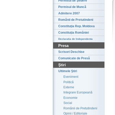
Permisul de Şedere
Permisul de Muncă
Admitere 2007
Românii de Pretutindeni
Constituţia Rep. Moldova
Constituţia României
Declaratia de Independenta
Presa
Scrisori Deschise
Comunicate de Presă
Ştiri
Ultimele Ştiri
Eveniment
Politică
Externe
Integrare Europeană
Economie
Social
Românii de Pretutindeni
Opinii / Editoriale