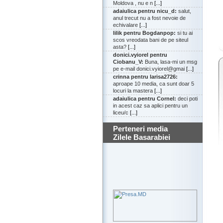
Moldova , nu e n
[...]
adaiulica pentru nicu_d:
salut,
anul trecut nu a fost nevoie de
echivalare
[...]
lilik pentru Bogdanpop:
si tu ai
scos vreodata bani de pe siteul
asta?
[...]
donici.vyiorel pentru
Ciobanu_V:
Buna, lasa-mi un msg
pe e-mail donici.vyiorel@gmai
[...]
crinna pentru larisa2726:
aproape 10 media, ca sunt doar 5
locuri la mastera
[...]
adaiulica pentru Cornel:
deci poti
in acest caz sa aplici pentru un
liceu/c
[...]
Perteneri media
Zilele Basarabiei