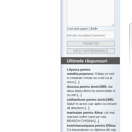
Cod anti-spam |
2+3=
Ultimele răspunsuri
Lilyutza pentru
natalita.popescu:
Odata ce esti
si cetatean roman nu cred ca ai
nevo
[...]
Anusca pentru dorin1995:
dar
daca depui direct la universitate si
nu intri
[...]
cielfanthom pentru dorin1995:
Salut! In acest caz aplici ca oricare
alt absolven
[...]
marinaian pentru Alina:
cei mai
marsavi soferi sand pe ruta
BRASOV-CHISINA
[...]
luminitacumpana pentru D0ina:
Ca basarabean cu diploma din rep.