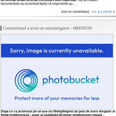
documentului au accentuat faptul că negocierile au ...
(nici un comentariu)
sus ▲
|
citeste ►
Comunismul a avut un antemergator - HRISTOS!
Dupa ce l-a promovat pe un asa-zis filolog/lingvist pe post de mare dregator al
limbii moldovenesti - autor al stupidului dictionar moldoveano-roman! -