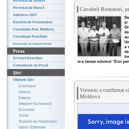
Permisul de Şedere
Permisul de Muncă
Cavalerii Romaniei, pre
Admitere 2007
Du
si
Românii de Pretutindeni
Or
Constituţia Rep. Moldova
de
Constituţia României
au
Un
Declaratia de Independenta
a 
Presa
de
lo
Scrisori Deschise
si-a lansat volumul "Eroi pen
Comunicate de Presă
Ştiri
Ultimele Ştiri
Eveniment
Voronin a confirmat că
Politică
Moldova
Externe
Integrare Europeană
Economie
Social
Românii de Pretutindeni
Opinii / Editoriale