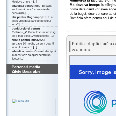
Admiterea la facultăţile din
Moldova , nu e n
[...]
Moldova va începe la sfârşit
adaiulica pentru nicu_d:
salut,
prima dată când vor avea acces 
anul trecut nu a fost nevoie de
echivalare
[...]
de la buget, doar cei care au d
lilik pentru Bogdanpop:
si tu ai
România oferă pentru anul de s
scos vreodata bani de pe siteul
asta?
[...]
donici.vyiorel pentru
Ciobanu_V:
Buna, lasa-mi un msg
pe e-mail donici.vyiorel@gmai
[...]
crinna pentru larisa2726:
Politica duplicitară a 
aproape 10 media, ca sunt doar 5
locuri la mastera
[...]
economic
adaiulica pentru Cornel:
deci poti
in acest caz sa aplici pentru un
liceu/c
[...]
Perteneri media
Zilele Basarabiei