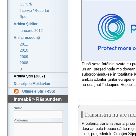
Cultură
Interviu / Reportaj
Sport
Arhiva Ştirilor
ianuarie 2012
Anii precedenţi
2011
2010
2009
2008
După şase întâlniri avute cu pr
un an, preşedintele moldovean V
0
subordonându-se în totalitate K
Arhiva Ştiri (2007)
ambasadorilor ţărilor europene 
Descriptio Moldaviae
au susţinut îndeajuns Republic
Ultimele Stiri (RSS)
Intreabă > Răspundem
Nume:
Transnistria nu are ni
Problema:
Problema transnistreană şi conf
deşi ambele trebuie să fie regl
iulie, preşedintele Croaţiei Stj