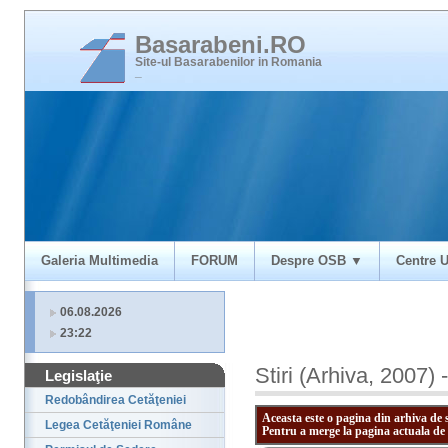
Basarabeni.RO
Site-ul Basarabenilor in Romania
_
Galeria Multimedia
FORUM
Despre OSB ▼
Centre U
06.08.2026
23:22
Stiri (Arhiva, 2007) 
Legislaţie
Redobândirea Cetăţeniei
Aceasta este o pagina din arhiva de 
Legea Cetăţeniei Române
Pentru a merge la pagina actuala de 