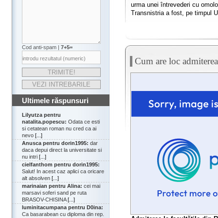
urma unei întrevederi cu omolo
Transnistria a fost, pe timpul UR
Cod anti-spam |
7+5=
Cum are loc admitere
Ultimele răspunsuri
Lilyutza pentru
natalita.popescu:
Odata ce esti
si cetatean roman nu cred ca ai
nevo
[...]
Anusca pentru dorin1995:
dar
daca depui direct la universitate si
nu intri
[...]
cielfanthom pentru dorin1995:
Salut! In acest caz aplici ca oricare
alt absolven
[...]
marinaian pentru Alina:
cei mai
marsavi soferi sand pe ruta
BRASOV-CHISINA
[...]
luminitacumpana pentru D0ina:
Ca basarabean cu diploma din rep.