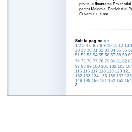
privire la finantarea Proiectulu
pentru Moldova. Potrivit Alei P
Guvernului la rea...
Salt la pagina
«
»
1
2
3
4
5
6
7
8
9
10
11
12
13
28
29
30
31
32
33
34
35
36
3
51
52
53
54
55
56
57
58
59
6
74
75
76
77
78
79
80
81
82
8
97
98
99
100
101
102
103
10
115
116
117
118
119
120
121
132
133
134
135
136
137
13
148
149
150
151
152
153
15
2