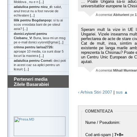
… Poate Ungaria sa-si aduca 
Moldova , nu e n
[...]
universitatilor europene la Chis
adaiulica pentru nicu_d:
salut,
anul trecut nu a fost nevoie de
A comentat
Abiturient
pe
1
echivalare
[...]
lilik pentru Bogdanpop:
si tu ai
scos vreodata bani de pe siteul
asta?
[...]
Speram mult la vize in UE 
donici.vyiorel pentru
Ungariei. Vizele inseamna mult
Ciobanu_V:
Buna, lasa-mi un msg
perfectarea de acte de stare civi
pe e-mail donici.vyiorel@gmai
[...]
Cat de mult, insa, simtim aic
crinna pentru larisa2726:
existente pe langa marile am
aproape 10 media, ca sunt doar 5
reprezenta la Chisinau? Poate e
locuri la mastera
[...]
un Centru Unic European de Cu
adaiulica pentru Cornel:
deci poti
ajutati.
in acest caz sa aplici pentru un
liceu/c
[...]
A comentat
Mihail Muntea
Perteneri media
Zilele Basarabiei
‹ Arhiva Stiri 2007
|
sus ▲
COMENTEAZA
Nume / Pseudonim:
Cod anti-spam |
7+8=