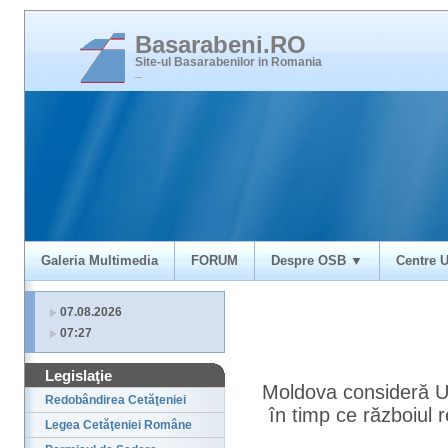
Basarabeni.RO
Site-ul Basarabenilor in Romania
_
Galeria Multimedia
FORUM
Despre OSB ▼
Centre U
07.08.2026
07:27
Legislaţie
Moldova consideră Un
Redobândirea Cetăţeniei
în timp ce războiul
Legea Cetăţeniei Române