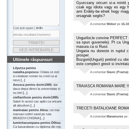
Gyurcsany oricum si-a mintit p
csak egy idiota vagy es egy 
ami Erdely-be elnek hogy magy
orsagnak segits?
A comentat
Weber
pe
16.10
Cod anti-spam |
4+9=
Ungurilor,le convine PERFECT c
sa spun guvernele). Pt ca Ung
masura ca si Rusii.
Ungaria nu doreste in ruptul c
prosper.
Ultimele răspunsuri
Bozgorii(Ungurii) pretind cu o
este complect gresit si invintat
Lilyutza pentru
natalita.popescu:
Odata ce esti
A comentat
Slavic (Franta)
si cetatean roman nu cred ca ai
nevo
[...]
Anusca pentru dorin1995:
dar
TRAIASCA ROMANIA MARE !!
daca depui direct la universitate si
nu intri
[...]
A comentat
Slavic (Franta)
cielfanthom pentru dorin1995:
Salut! In acest caz aplici ca oricare
alt absolven
[...]
TRECETI BATALIOANE ROMA
marinaian pentru Alina:
cei mai
marsavi soferi sand pe ruta
A comentat
Maramures
pe
BRASOV-CHISINA
[...]
luminitacumpana pentru D0ina:
Ca basarabean cu diploma din rep.