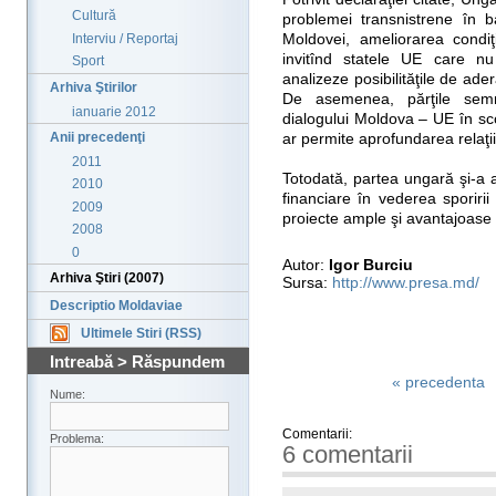
Cultură
problemei transnistrene în baz
Interviu / Reportaj
Moldovei, ameliorarea condiţi
invitînd statele UE care n
Sport
analizeze posibilităţile de ade
Arhiva Ştirilor
De asemenea, părţile semna
ianuarie 2012
dialogului Moldova – UE în sc
Anii precedenţi
ar permite aprofundarea relaţi
2011
Totodată, partea ungară şi-a 
2010
financiare în vederea sporiri
2009
proiecte ample şi avantajoase 
2008
0
Autor:
Igor Burciu
Arhiva Ştiri (2007)
Sursa:
http://www.presa.md/
Descriptio Moldaviae
Ultimele Stiri (RSS)
Intreabă > Răspundem
« precedenta
Nume:
Comentarii:
Problema:
6 comentarii