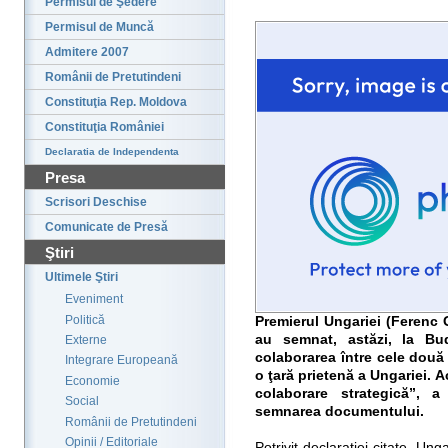
Permisul de Şedere
Permisul de Muncă
Admitere 2007
Românii de Pretutindeni
Constituţia Rep. Moldova
Constituţia României
Declaratia de Independenta
Presa
Scrisori Deschise
Comunicate de Presă
Ştiri
Ultimele Ştiri
Eveniment
Politică
Premierul Ungariei (Ferenc 
au semnat, astăzi, la Bu
Externe
colaborarea între cele două
Integrare Europeană
o ţară prietenă a Ungariei.
Economie
colaborare strategică”, a
Social
semnarea documentului.
Românii de Pretutindeni
Opinii / Editoriale
Potrivit declaraţiei citate, U