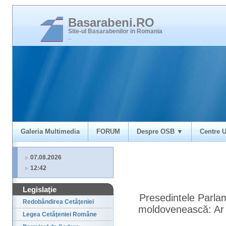
Basarabeni.RO
Site-ul Basarabenilor in Romania
_
Galeria Multimedia
FORUM
Despre OSB ▼
Centre U
07.08.2026
12:42
Legislaţie
Presedintele Parla
Redobândirea Cetăţeniei
moldovenească: Ar 
Legea Cetăţeniei Române