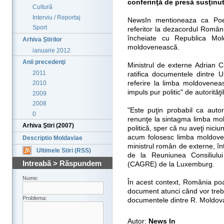
conferinţă de presă susţinut
Cultură
Interviu / Reportaj
NewsIn mentioneaza ca Poet
Sport
referitor la dezacordul Român
încheiate cu Republica Mol
Arhiva Ştirilor
moldovenească.
ianuarie 2012
Anii precedenţi
Ministrul de externe Adrian 
2011
ratifica documentele dintre 
referire la limba moldoveneasc
2010
impuls pur politic" de autorităţ
2009
2008
"Este puţin probabil ca auto
0
renunţe la sintagma limba mo
Arhiva Ştiri (2007)
politică, sper că nu aveţi niciu
acum folosesc limba moldoven
Descriptio Moldaviae
ministrul român de externe, în
Ultimele Stiri (RSS)
de la Reuniunea Consiliului
Intreabă > Răspundem
(CAGRE) de la Luxemburg.
Nume:
În acest context, România poa
document atunci când vor trebu
Problema:
documentele dintre R. Moldova
Autor:
News In