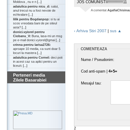
JOS COMUNISTII!!!!!!!!!!!!!11
Moldova , nu e n
[...]
adaiulica pentru nicu_d:
salut,
A comentat
AgafiaChisina
anul trecut nu a fost nevoie de
echivalare
[...]
lilik pentru Bogdanpop:
si tu ai
scos vreodata bani de pe siteul
asta?
[...]
‹ Arhiva Stiri 2007
|
sus ▲
donici.vyiorel pentru
Ciobanu_V:
Buna, lasa-mi un msg
pe e-mail donici.vyiorel@gmai
[...]
crinna pentru larisa2726:
COMENTEAZA
aproape 10 media, ca sunt doar 5
locuri la mastera
[...]
adaiulica pentru Cornel:
deci poti
Nume / Pseudonim:
in acest caz sa aplici pentru un
liceu/c
[...]
Cod anti-spam |
4+5=
Perteneri media
Zilele Basarabiei
Mesajul tau:
2