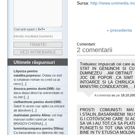
Sursa:
http://www.unimedia.m
Cod anti-spam |
3+7=
« precedenta
Comentarii:
2 comentarii
Ultimele răspunsuri
Trebuiesc impuscati cei care
STAT IN GENUNCHI SI CU
Lilyutza pentru
DUMNEZEU ...AM OBTINUT 
natalita.popescu:
Odata ce esti
JOC DE POPOR ,CA SIMT
si cetatean roman nu cred ca ai
INTOARCE SI LA CHIRILICA
nevo
[...]
MINISTRII,CONDUCATORI,..
Anusca pentru dorin1995:
dar
daca depui direct la universitate si
A comentat
eu
pe
18.10.20
nu intri
[...]
cielfanthom pentru dorin1995:
Salut! In acest caz aplici ca oricare
PROSTI COMUNISTI MA
alt absolven
[...]
I.STALIN,,BASARABENII N
marinaian pentru Alina:
cei mai
G.I.COTOVSCHII CARE SI 
marsavi soferi sand pe ruta
SA VA I-AU TOT,CA SA PLAT
BRASOV-CHISINA
[...]
PLINGETI.SI TOT UNA VOT
luminitacumpana pentru D0ina:
BINE IN TV ETUSCIA MOLDAV
Ca basarabean cu diploma din rep.