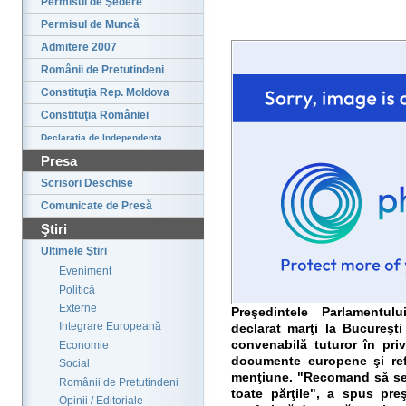
Permisul de Şedere
Permisul de Muncă
Admitere 2007
Românii de Pretutindeni
Constituţia Rep. Moldova
Constituţia României
Declaratia de Independenta
Presa
Scrisori Deschise
Comunicate de Presă
Ştiri
Ultimele Ştiri
Eveniment
Politică
Externe
Preşedintele Parlamentu
Integrare Europeană
declarat marţi la Bucureşt
convenabilă tuturor în priv
Economie
documente europene şi ref
Social
menţiune. "Recomand să se
Românii de Pretutindeni
toate părţile", a spus preş
Opinii / Editoriale