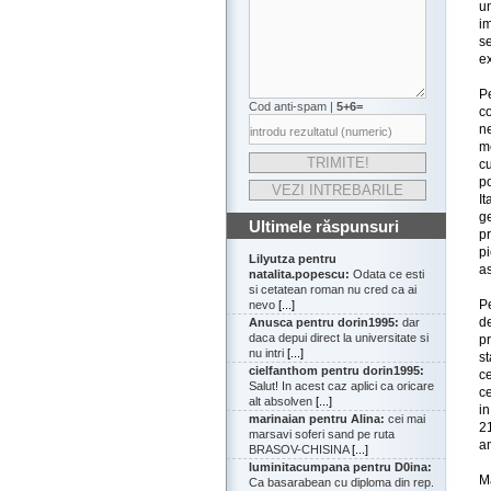
u
i
s
ex
P
Cod anti-spam |
5+6=
c
ne
me
cu
p
It
g
Ultimele răspunsuri
p
pi
Lilyutza pentru
a
natalita.popescu:
Odata ce esti
si cetatean roman nu cred ca ai
P
nevo
[...]
d
Anusca pentru dorin1995:
dar
daca depui direct la universitate si
pr
nu intri
[...]
s
cielfanthom pentru dorin1995:
c
Salut! In acest caz aplici ca oricare
ce
alt absolven
[...]
in
marinaian pentru Alina:
cei mai
2
marsavi soferi sand pe ruta
a
BRASOV-CHISINA
[...]
luminitacumpana pentru D0ina:
M
Ca basarabean cu diploma din rep.