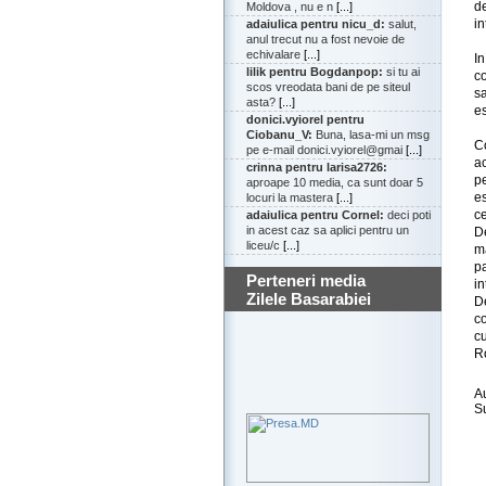
d
Moldova , nu e n
[...]
in
adaiulica pentru nicu_d:
salut,
anul trecut nu a fost nevoie de
echivalare
[...]
I
lilik pentru Bogdanpop:
si tu ai
c
scos vreodata bani de pe siteul
s
asta?
[...]
es
donici.vyiorel pentru
Ciobanu_V:
Buna, lasa-mi un msg
Co
pe e-mail donici.vyiorel@gmai
[...]
ac
crinna pentru larisa2726:
pe
aproape 10 media, ca sunt doar 5
e
locuri la mastera
[...]
ce
adaiulica pentru Cornel:
deci poti
in acest caz sa aplici pentru un
D
liceu/c
[...]
m
p
Perteneri media
in
Zilele Basarabiei
D
c
cu
Ro
A
S