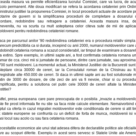
ceasta masura va permite eficientizarea lucrului Comisiei, care va lucra, de ac
ncolo permanent. Alte doua modificari se refera la acordarea cetateniei prin Ordin
nistrului justitiei la propunerea Comisiei, in locul procedurii actuale de acordare p
otarire de guvern si la simplificarea procedurii de completare a dosarului 
cordare, redobindire sau retragere a cetateniei. Aceasta masura insa, de
inevenita, nu va scurta cu mult asteptarea celor citeva sute de mii de aplican
oldoveni pentru redobindirea cetateniei romane.
ca pe parcursul anilor ’90 redobindirea cetateniei era o procedura relativ simpla
recum predictibila ca si durata, incepind cu anii 2000, numarul moldovenilor care
dobindit cetatenia romana a scazut considerabil, iar timpul de examinare a dosare
a extins. Spre exemplu, in ultimii sapte ani, a fost confirmata cetatenia romana u
mar de cca. cinci mii si jumatate de persoane, dintre care jumatate, sau aproxima
00 sunt moldoveni. La momentul actual, la Ministerul Justitiei de la Bucuresti sunt
steptare circa 30000 de cereri, iar la Consulatul roman de la Chisinau au fo
registrate alte 450.000 de cereri. Si daca in ultimii sapte ani au fost solutionate 
utin de 3000 de dosare, de cite zeci de ani va fi nevoie, chiar si cu procedu
implificata, pentru a solutiona cel putin cele 30000 de cereri aflate la Minister
stitiei?
stfel, presa europeana care pare preocupata de o posibila „invazie a moldovenilo
te fie prost informata fie nu stie sa faca niste calcule elementare. Nemaivorbind
ptul ca oferta in cazul migratiei moldovenilor este conditionata de cerere si atit t
it statele europene se confrunta cu un deficit de forta de munca, moldovenii isi v
si locul sau acolo cu sau fara cetatenia romana.
cesitatile economice ale unui stat adesea difera de declaratiile politice ale oficialil
re au scopuri diferite. Exemplu in acest sens servesc si Statele Unite ale Americ