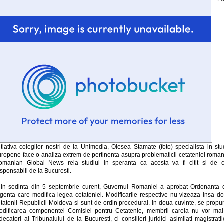
itiativa colegilor nostri de la Unimedia, Olesea Stamate (foto) specialista in stu
uropene face o analiza extrem de pertinenta asupra problematicii cetateniei roman
omanian Global News reia studiul in speranta ca acesta va fi citit si de c
sponsabili de la Bucuresti.
 In sedinta din 5 septembrie curent, Guvernul Romaniei a aprobat Ordonanta 
rgenta care modifica legea cetateniei. Modificarile respective nu vizeaza insa do
etatenii Republicii Moldova si sunt de ordin procedural. In doua cuvinte, se propu
odificarea componentei Comisiei pentru Cetatenie, membrii careia nu vor mai 
decatori ai Tribunalului de la Bucuresti, ci consilieri juridici asimilati magistratil