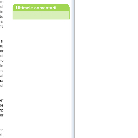
um
ul
Ultimele comentarii
rin
de
si
ti
 si
 au
lor
nui
tiv
 in
st
mai
ra
ul
r”
 de
imp
or
or,
ii,