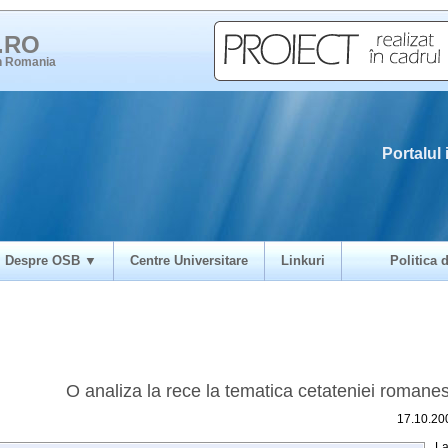
i.RO
in Romania
Portalul 
Despre OSB ▼
Centre Universitare
Linkuri
Politica d
O analiza la rece la tematica cetateniei romanes
17.10.20
L