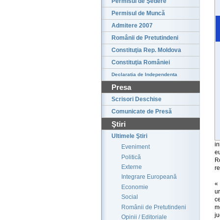
Permisul de Şedere
Permisul de Muncă
Admitere 2007
Românii de Pretutindeni
Constituţia Rep. Moldova
Constituţia României
Declaratia de Independenta
Presa
Scrisori Deschise
Comunicate de Presă
Ştiri
Ultimele Ştiri
in
Eveniment
e
Politică
R
Externe
re
Integrare Europeană
«
Economie
u
Social
c
Românii de Pretutindeni
m
ju
Opinii / Editoriale