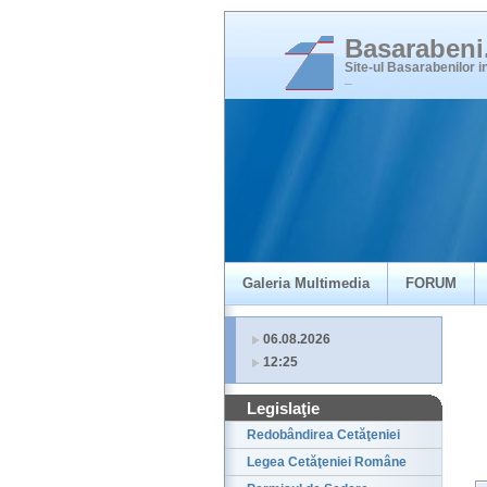
Basaraben
Site-ul Basarabenilor 
_
Galeria Multimedia
FORUM
06.08.2026
12:25
Legislaţie
Redobândirea Cetăţeniei
Legea Cetăţeniei Române