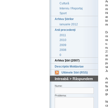
A
Cultură
i
Interviu / Reportaj
mi
H
Sport
a
Arhiva Ştirilor
b
ianuarie 2012
m
Anii precedenţi
Da
2011
oa
re
2010
s-
2009
nu
2008
27
0
a
in
Arhiva Ştiri (2007)
p
Descriptio Moldaviae
s
Ju
Ultimele Stiri (RSS)
Intreabă > Răspundem
A
es
Nume:
fa
c
ga
Problema:
Ne
ca