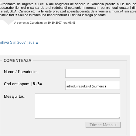
Ordonanta de urgenta cu cei 4 ani obligatorii de sedere in Romania practic nu le mai d
basarabenilor nici o sansa de a-si redobandi cetatenie. Interesant, pentru fostii cetateni di
Izrael, SUA, Canada etc. la fel este prevazut aceasta cerinta de a veni si a munci 4 ani spr
binele tarii?! Sau ca intotdeauna basarabenilor li-i dat sa le traga pe toate.
A comentat
Cartalean
pe
19.10.2007
, ora
07:49
Arhiva Stiri 2007
|
sus ▲
COMENTEAZA
Nume / Pseudonim:
Cod anti-spam |
8+3=
Mesajul tau: