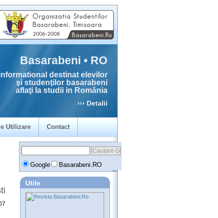
Basarabeni • RO
informational destinat elevilor
şi studenţilor basarabeni
aflaţi la studii in România
››› Detalii
e Utilizare
Contact
Google
Basarabeni.RO
Utile
ti
07
a