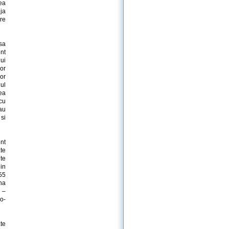
ea
ja
re
sa
nt
lui
lor
lor
ul
rea
cu
au
 si
nt
te
lte
in
55
ina
r –
o-
te