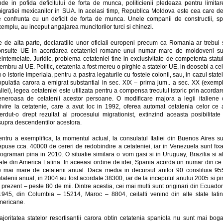
nde in pofida deficitului de forta de munca, politicienii pledeaza pentru limitar
migratiei mexicanilor in SUA. In acelasi timp, Republica Moldova este cea care de
e confrunta cu un deficit de forta de munca. Unele companii de constructii, sp
emplu, au inceput angajarea muncitorilor turci si chinezi.
e de alta parte, declaratiile unor oficiali europeni precum ca Romania ar trebui 
onsulte UE in acordarea cetateniei romane unui numar mare de moldoveni su
intemeiate. Juridic, problema cetateniei tine in exclusivitate de competenta statu
mbru al UE. Politic, cetatenia a fost mereu o pirghie a statelor UE, in deosebi a ce
 o istorie imperiala, pentru a pastra legaturile cu fostele colonii, sau, in cazul state
opulatia carora a emigrat substantial in sec. XIX – prima jum.. a sec. XX (exempl
aliei), legea cetateniei este utilizata pentru a compensa trecutul istoric prin acorda
eneroasa de cetatenii acestor persoane. O modificare majora a legii italiene 
rivire la cetatenie, care a avut loc in 1992, oferea automat cetatenia celor ce 
erdut-o drept rezultat al procesului migrationist, extinzind aceasta posibilitate
supra descendentilor acestora.
entru a exemplifica, la momentul actual, la consulatul Italiei din Buenos Aires su
epuse cca. 40000 de cereri de redobindire a cetateniei, iar in Venezuela sunt fixa
ogramari pina in 2010. O situatie similara o vom gasi si in Uruguay, Brazilia si a
tate din America Latina. In aceeasi ordine de idei, Spania acorda un numar din ce 
e mai mare de cetatenii anual. Daca media in decursul anilor 90 constituia 95
tatenii anual, in 2004 au fost acordate 38300, iar de la inceputul anului 2005 si p
 prezent – peste 80 de mii. Dintre acestia, cei mai multi sunt originari din Ecuado
1945, din Columbia – 15214, Maroc – 8804, ceilalti venind din alte state latin
mericane.
ajoritatea statelor resortisantii carora obtin cetatenia spaniola nu sunt mai boga