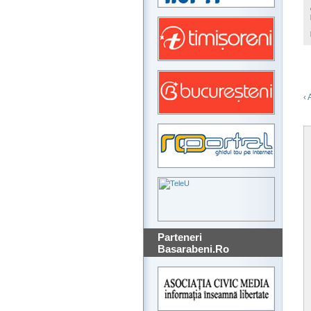
‹ 
Parteneri
Basarabeni.Ro