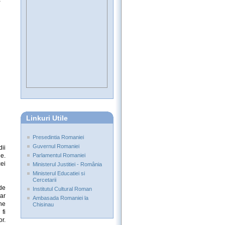
Linkuri Utile
Presedintia Romaniei
Guvernul Romaniei
dii
e.
Parlamentul Romaniei
ei
Ministerul Justitiei - România
Ministerul Educatiei si
Cercetarii
de
Institutul Cultural Roman
ar
Ambasada Romaniei la
ne
Chisinau
fi
or.