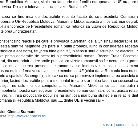
ecit Republica Moldova, si nici nu fac parte din familia europeana, si UE nu pare 
tervina. De ce ar interveni atunci in cazul Romaniei?
n ceea ce tine insa de declaratiile recente facute de co-presedinta Comisiei 
ooperare UE-Republica Moldova, Marianne Mikko, aceasta a incercat, mai degrab
a-l atentioneze pe Presedintele roman ca retorica sa vizavi de Republica Moldo
te prea „indrazneata”.
nstientizind reactiile pe care le provoaca guvernarii de la Chisinau declaratiile sa
estea sunt fie negindite (ce pare a fi putin probabil, luind in consideratie repeta
riodica a acestora), fie „prea bine gindite”, in sensul unui discurs politic electoral.
ste prima declaratie de acest fel a presedintelui roman. Recent Traian Basescu
rut, din nou printr-o declaratie publica, ca vizele romanesti sa fie acordate la grani
e ce nu ar incerca presedintele roman sa se intereseze intii daca o asemen
asura nu interfereaza cu statutul de membru al UE (chiar daca Romania inca nu es
arte a spatiului Schengen), si in caz ca nu, sa promoveze implementarea acesteia d
terior, lasind declaratiile pentru momentul in care s-ar putea lauda cu succesul s
esigur nu este nici de competenta lui Marianne Mikko, si cu atit mai putin 
ompetenta noastra sa-i sugeram presedintelui roman cum sa-si construiasca relatii
 vecinii, insa provocarile populiste nu sunt cea mai buna strategie in relatiile din
mania si Republica Moldova, sau ..... dintre UE si vecinii sai »
utor:
Olesea Stamate
ursa:
http://www.rgnpress.ro/
sus ▲
|
comenteaza