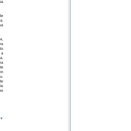
sa
de
a,
va
le,
rea
 Nu
 a
ta.
ea
te
in
au.
de
le
tre
 ▼