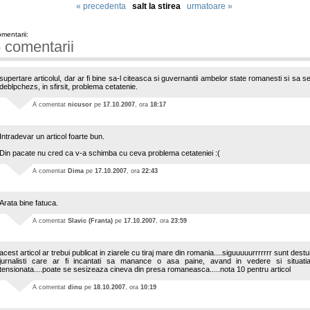
« precedenta
salt la stirea
urmatoare »
mentarii:
 comentarii
supertare articolul, dar ar fi bine sa-l citeasca si guvernantii ambelor state romanesti si sa s
deblpchezs, in sfirsit, problema cetatenie.
A comentat
nicusor
pe
17.10.2007
, ora
18:17
Intradevar un articol foarte bun.
Din pacate nu cred ca v-a schimba cu ceva problema cetateniei :(
A comentat
Dima
pe
17.10.2007
, ora
22:43
Arata bine fatuca.
A comentat
Slavic (Franta)
pe
17.10.2007
, ora
23:59
acest articol ar trebui publicat in ziarele cu tiraj mare din romania....siguuuuurrrrrrr sunt destu
jurnalisti care ar fi incantati sa manance o asa paine, avand in vedere si situati
tensionata....poate se sesizeaza cineva din presa romaneasca.....nota 10 pentru articol
A comentat
dinu
pe
18.10.2007
, ora
10:19