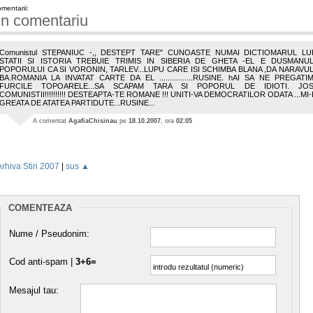
mentarii:
n comentariu
Comunistul STEPANIUC -,, DESTEPT TARE" CUNOASTE NUMAI DICTIOMARUL LU
STATII SI ISTORIA TREBUIE TRIMIS IN SIBERIA DE GHETA -EL E DUSMANU
POPORULUI CA SI VORONIN, TARLEV...LUPU CARE ISI SCHIMBA BLANA ,DA NARAVU
BA.ROMANIA LA INVATAT CARTE DA EL ................RUSINE. hAI SA NE PREGATI
FURCILE TOPOARELE...SA SCAPAM TARA SI POPORUL DE IDIOTI. JO
COMUNISTII!!!!!!!!!! DESTEAPTA-TE ROMANE !!! UNITI-VA DEMOCRATILOR ODATA ...MI-
GREATA DE ATATEA PARTIDUTE...RUSINE...
A comentat
AgafiaChisinau
pe
18.10.2007
, ora
02:05
Arhiva Stiri 2007
|
sus ▲
COMENTEAZA
Nume / Pseudonim:
Cod anti-spam |
3+6=
Mesajul tau: