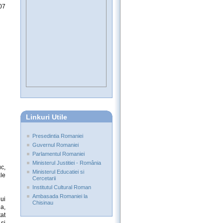
07
Linkuri Utile
Presedintia Romaniei
Guvernul Romaniei
Parlamentul Romaniei
Ministerul Justitiei - România
c,
Ministerul Educatiei si
le
Cercetarii
Institutul Cultural Roman
Ambasada Romaniei la
ui
Chisinau
ia,
tat
şi