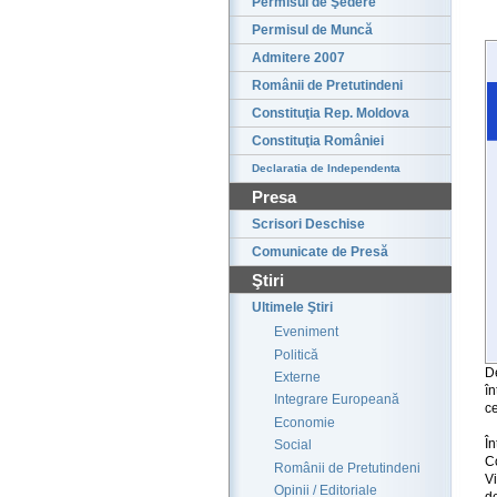
Permisul de Şedere
Permisul de Muncă
Admitere 2007
Românii de Pretutindeni
Constituţia Rep. Moldova
Constituţia României
Declaratia de Independenta
Presa
Scrisori Deschise
Comunicate de Presă
Ştiri
Ultimele Ştiri
Eveniment
Politică
D
Externe
î
Integrare Europeană
c
Economie
Î
Social
Co
Românii de Pretutindeni
Vi
Opinii / Editoriale
d