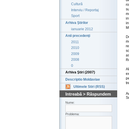
Cultură
r
s
Interviu / Reportaj
m
Sport
in
Arhiva Ştirilor
in
M
ianuarie 2012
Anii precedenţi
D
m
2011
r
2010
s
2009
a
2008
R
0
A
Arhiva Ştiri (2007)
e
pe
Descriptio Moldaviae
tr
Ultimele Stiri (RSS)
Intreabă > Răspundem
A
S
Nume:
Problema: