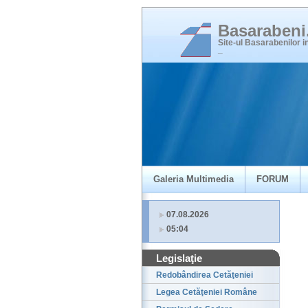
Basaraben
Site-ul Basarabenilor 
_
Galeria Multimedia
FORUM
07.08.2026
05:04
Legislaţie
Redobândirea Cetăţeniei
Legea Cetăţeniei Române