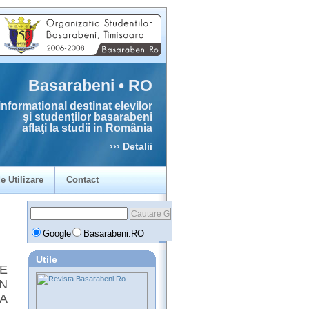
Basarabeni • RO
informational destinat elevilor
şi studenţilor basarabeni
aflaţi la studii in România
››› Detalii
e Utilizare
Contact
Google
Basarabeni.RO
Utile
PE
ÎN
A