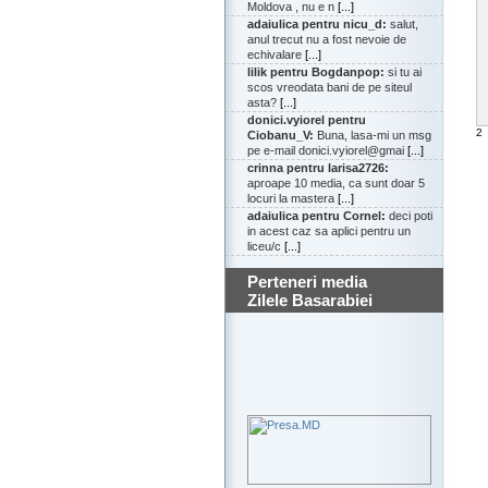
Moldova , nu e n
[...]
adaiulica pentru nicu_d:
salut,
anul trecut nu a fost nevoie de
echivalare
[...]
lilik pentru Bogdanpop:
si tu ai
scos vreodata bani de pe siteul
asta?
[...]
donici.vyiorel pentru
2
Ciobanu_V:
Buna, lasa-mi un msg
pe e-mail donici.vyiorel@gmai
[...]
crinna pentru larisa2726:
aproape 10 media, ca sunt doar 5
locuri la mastera
[...]
adaiulica pentru Cornel:
deci poti
in acest caz sa aplici pentru un
liceu/c
[...]
Perteneri media
Zilele Basarabiei