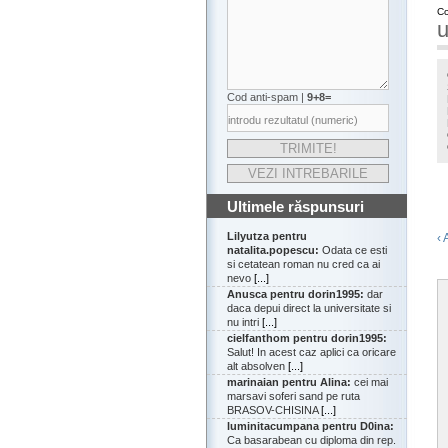
Co
u
Cod anti-spam |
9+8=
Ultimele răspunsuri
Lilyutza pentru
‹ 
natalita.popescu:
Odata ce esti
si cetatean roman nu cred ca ai
nevo
[...]
Anusca pentru dorin1995:
dar
daca depui direct la universitate si
nu intri
[...]
cielfanthom pentru dorin1995:
Salut! In acest caz aplici ca oricare
alt absolven
[...]
marinaian pentru Alina:
cei mai
marsavi soferi sand pe ruta
BRASOV-CHISINA
[...]
luminitacumpana pentru D0ina:
Ca basarabean cu diploma din rep.