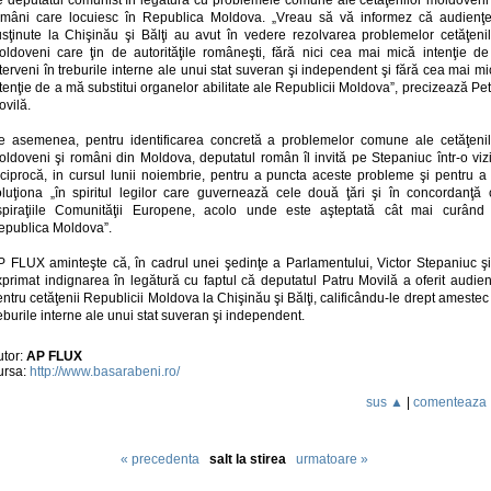
omâni care locuiesc în Republica Moldova. „Vreau să vă informez că audienţe
usţinute la Chişinău şi Bălţi au avut în vedere rezolvarea problemelor cetăţenil
oldoveni care ţin de autorităţile româneşti, fără nici cea mai mică intenţie de
terveni în treburile interne ale unui stat suveran şi independent şi fără cea mai m
tenţie de a mă substitui organelor abilitate ale Republicii Moldova”, precizează Pe
ovilă.
e asemenea, pentru identificarea concretă a problemelor comune ale cetăţenil
oldoveni şi români din Moldova, deputatul român îl invită pe Stepaniuc într-o vizi
eciprocă, in cursul lunii noiembrie, pentru a puncta aceste probleme şi pentru a 
oluţiona „în spiritul legilor care guvernează cele două ţări şi în concordanţă 
spiraţiile Comunităţii Europene, acolo unde este aşteptată cât mai curând 
epublica Moldova”.
P FLUX aminteşte că, în cadrul unei şedinţe a Parlamentului, Victor Stepaniuc şi
xprimat indignarea în legătură cu faptul că deputatul Patru Movilă a oferit audien
ntru cetăţenii Republicii Moldova la Chişinău şi Bălţi, calificându-le drept amestec
eburile interne ale unui stat suveran şi independent.
utor:
AP FLUX
ursa:
http://www.basarabeni.ro/
sus ▲
|
comenteaza
« precedenta
salt la stirea
urmatoare »