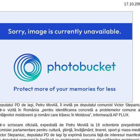
17.10.20
eputatul PD de Iaşi, Petru Movilă, îl invită pe deputatul comunist Victor Stepaniu
ntr-o vizită în România „pentru identificarea concretă a problemelor comune a
etăţenilor moldoveni şi români care trăiesc în Moldova”, informează AP FLUX.
ntr-o scrisoare oficială, expediată de Petru Movilă la 16 octombrie preşedintel
misiei parlamentare pentru cultură, ştiinţă, învăţământ, tineret, sport şi mass-med
ctor Stepaniuc, deputatul PD de Iaşi îşi exprimă bucuria faţă de interesul manifes
e deputatul comunist în legătură cu problemele comune ale cetăţenilor moldoveni 