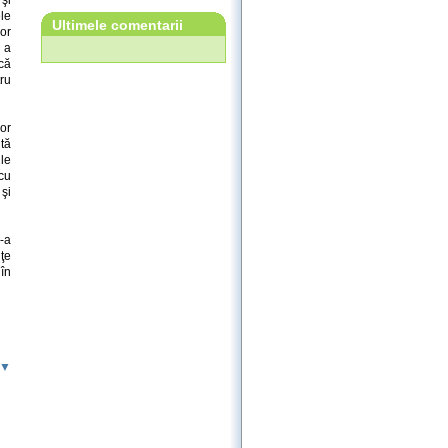
le
Ultimele comentarii
or
 a
ică
tru
or
tă
le
cu
şi
-a
ţe
 în
 ▼