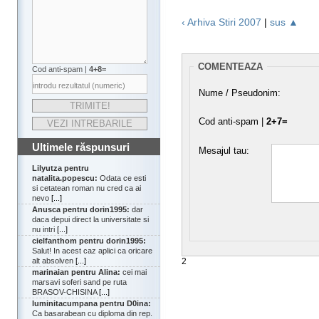
‹ Arhiva Stiri 2007
|
sus ▲
COMENTEAZA
Cod anti-spam |
4+8=
Nume / Pseudonim:
Cod anti-spam |
2+7=
Ultimele răspunsuri
Mesajul tau:
Lilyutza pentru
natalita.popescu:
Odata ce esti
si cetatean roman nu cred ca ai
nevo
[...]
Anusca pentru dorin1995:
dar
daca depui direct la universitate si
nu intri
[...]
cielfanthom pentru dorin1995:
Salut! In acest caz aplici ca oricare
2
alt absolven
[...]
marinaian pentru Alina:
cei mai
marsavi soferi sand pe ruta
BRASOV-CHISINA
[...]
luminitacumpana pentru D0ina:
Ca basarabean cu diploma din rep.