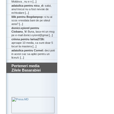
Moldova , nu e n
[...]
adaiulica pentru nicu_d:
salut,
anul trecut nu a fost nevoie de
echivalare
[...]
lilik pentru Bogdanpop:
si tu ai
scos vreodata bani de pe siteul
asta?
[...]
donici.vyiorel pentru
Ciobanu_V:
Buna, lasa-mi un msg
pe e-mail donici.vyiorel@gmai
[...]
crinna pentru larisa2726:
aproape 10 media, ca sunt doar 5
locuri la mastera
[...]
adaiulica pentru Cornel:
deci poti
in acest caz sa aplici pentru un
liceu/c
[...]
Perteneri media
Zilele Basarabiei