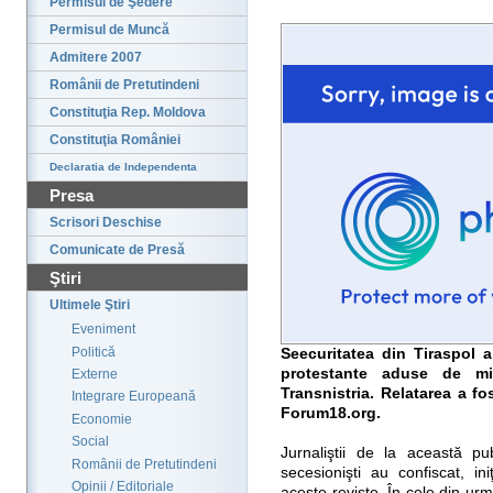
Permisul de Şedere
Permisul de Muncă
Admitere 2007
Românii de Pretutindeni
Constituţia Rep. Moldova
Constituţia României
Declaratia de Independenta
Presa
Scrisori Deschise
Comunicate de Presă
Ştiri
Ultimele Ştiri
Eveniment
Politică
Seecuritatea din Tiraspol a
protestante aduse de mis
Externe
Transnistria. Relatarea a fos
Integrare Europeană
Forum18.org.
Economie
Social
Jurnaliştii de la această pub
Românii de Pretutindeni
secesionişti au confiscat, in
Opinii / Editoriale
aceste reviste. În cele din ur