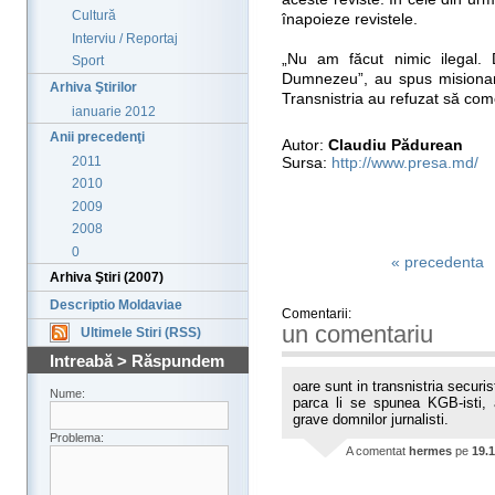
Cultură
înapoieze revistele.
Interviu / Reportaj
„Nu am făcut nimic ilegal. 
Sport
Dumnezeu”, au spus misionarii
Arhiva Ştirilor
Transnistria au refuzat să com
ianuarie 2012
Anii precedenţi
Autor:
Claudiu Pădurean
2011
Sursa:
http://www.presa.md/
2010
2009
2008
0
« precedenta
Arhiva Ştiri (2007)
Descriptio Moldaviae
Comentarii:
un comentariu
Ultimele Stiri (RSS)
Intreabă > Răspundem
oare sunt in transnistria securis
Nume:
parca li se spunea KGB-isti, 
grave domnilor jurnalisti.
Problema:
A comentat
hermes
pe
19.