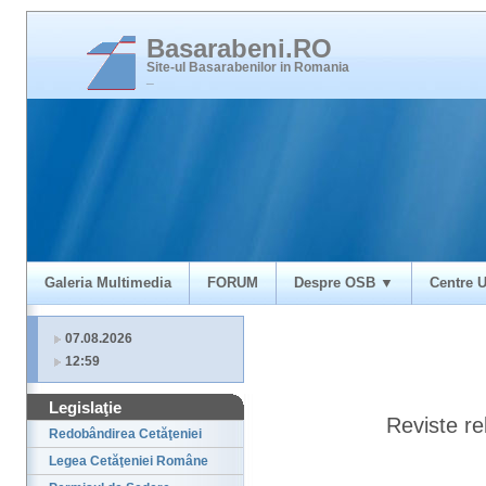
Basarabeni.RO
Site-ul Basarabenilor in Romania
_
Galeria Multimedia
FORUM
Despre OSB ▼
Centre U
07.08.2026
12:59
Legislaţie
Reviste re
Redobândirea Cetăţeniei
Legea Cetăţeniei Române