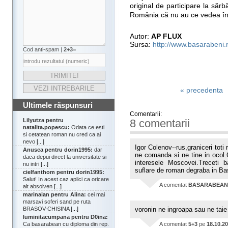
original de participare la săr
România că nu au ce vedea î
Autor:
AP FLUX
Sursa:
http://www.basarabeni.
Cod anti-spam |
2+3=
« precedenta
Ultimele răspunsuri
Comentarii:
Lilyutza pentru
8 comentarii
natalita.popescu:
Odata ce esti
si cetatean roman nu cred ca ai
nevo
[...]
Igor Colenov--rus,graniceri toti 
Anusca pentru dorin1995:
dar
ne comanda si ne tine in ocol.C
daca depui direct la universitate si
interesele Moscovei.Treceti 
nu intri
[...]
suflare de roman degraba in Ba
cielfanthom pentru dorin1995:
Salut! In acest caz aplici ca oricare
A comentat
BASARABEAN
alt absolven
[...]
marinaian pentru Alina:
cei mai
marsavi soferi sand pe ruta
BRASOV-CHISINA
[...]
voronin ne ingroapa sau ne tai
luminitacumpana pentru D0ina:
Ca basarabean cu diploma din rep.
A comentat
5+3
pe
18.10.2