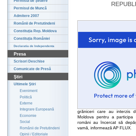
Permisul de Şedere
REPUBL
Permisul de Muncă
Admitere 2007
Românii de Pretutindeni
Constituţia Rep. Moldova
Constituţia României
Declaratia de Independenta
Presa
Scrisori Deschise
Comunicate de Presă
Ştiri
Ultimele Ştiri
Eveniment
Politică
Externe
Integrare Europeană
grăniceri care au interzis 
Economie
Moldova pentru a participa 
Social
români au încercat să depă
vamă, informează AP FLUX.
Românii de Pretutindeni
Opinii / Editoriale