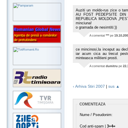
Auziti un moldo-rus zice o
AU FOST PEDEPSITE DIN
REPUBLICA MOLDOVA „PESTE R
minciuna!
o gramada de nesimtiti:))
A comentat
***
pe
19.10.20
ce mincinosi,la inceput au decla
iar acum cica au trecut pest
minteasca militieni prosti.
A comentat
dumitru
pe
22.
‹ Arhiva Stiri 2007
|
sus ▲
COMENTEAZA
Nume / Pseudonim:
Cod anti-spam |
3+4=