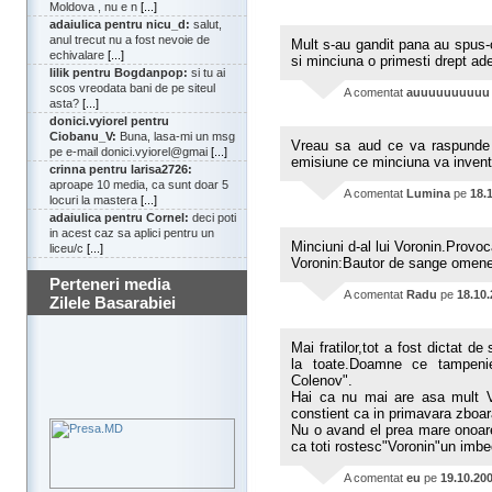
Moldova , nu e n
[...]
adaiulica pentru nicu_d:
salut,
anul trecut nu a fost nevoie de
Mult s-au gandit pana au spus-
echivalare
[...]
si minciuna o primesti drept adev
lilik pentru Bogdanpop:
si tu ai
scos vreodata bani de pe siteul
A comentat
auuuuuuuuuu
asta?
[...]
donici.vyiorel pentru
Ciobanu_V:
Buna, lasa-mi un msg
Vreau sa aud ce va raspunde 
pe e-mail donici.vyiorel@gmai
[...]
emisiune ce minciuna va inven
crinna pentru larisa2726:
aproape 10 media, ca sunt doar 5
A comentat
Lumina
pe
18.
locuri la mastera
[...]
adaiulica pentru Cornel:
deci poti
in acest caz sa aplici pentru un
Minciuni d-al lui Voronin.Provoca
liceu/c
[...]
Voronin:Bautor de sange omene
Perteneri media
A comentat
Radu
pe
18.10
Zilele Basarabiei
Mai fratilor,tot a fost dictat d
la toate.Doamne ce tampenie
Colenov".
Hai ca nu mai are asa mult V
constient ca in primavara zboara
Nu o avand el prea mare onoar
ca toti rostesc"Voronin"un imbec
A comentat
eu
pe
19.10.20