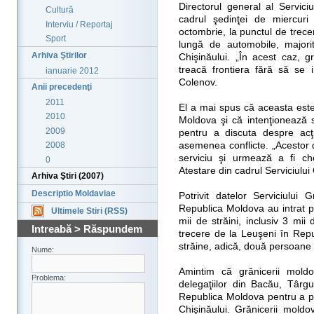
Directorul general al Servici
Cultură
cadrul şedinţei de miercuri
Interviu / Reportaj
octombrie, la punctul de trece
Sport
lungă de automobile, majori
Arhiva Ştirilor
Chişinăului. „În acest caz, g
treacă frontiera fără să se i
ianuarie 2012
Colenov.
Anii precedenţi
2011
El a mai spus că aceasta este
2010
Moldova şi că intenţionează s
2009
pentru a discuta despre acţ
asemenea conflicte. „Acestor d
2008
serviciu şi urmează a fi ch
0
Atestare din cadrul Serviciului
Arhiva Ştiri (2007)
Descriptio Moldaviae
Potrivit datelor Serviciului
Republica Moldova au intrat pr
Ultimele Stiri (RSS)
mii de străini, inclusiv 3 mii
Intreabă > Răspundem
trecere de la Leuşeni în Rep
străine, adică, două persoane
Nume:
Amintim că grănicerii moldov
Problema:
delegaţiilor din Bacău, Târg
Republica Moldova pentru a par
Chişinăului. Grănicerii moldove