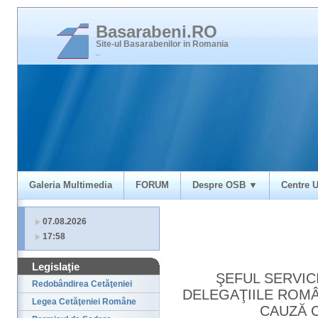
Basarabeni.RO
Site-ul Basarabenilor in Romania
_
Galeria Multimedia
FORUM
Despre OSB ▼
Centre U
07.08.2026
17:58
Legislaţie
ŞEFUL SERVIC
Redobândirea Cetăţeniei
DELEGAŢIILE ROMÂ
Legea Cetăţeniei Române
CAUZĂ C