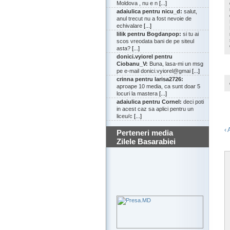
Moldova , nu e n
[...]
adaiulica pentru nicu_d:
salut,
anul trecut nu a fost nevoie de
echivalare
[...]
lilik pentru Bogdanpop:
si tu ai
scos vreodata bani de pe siteul
asta?
[...]
donici.vyiorel pentru
Ciobanu_V:
Buna, lasa-mi un msg
pe e-mail donici.vyiorel@gmai
[...]
crinna pentru larisa2726:
aproape 10 media, ca sunt doar 5
locuri la mastera
[...]
adaiulica pentru Cornel:
deci poti
in acest caz sa aplici pentru un
liceu/c
[...]
‹ 
Perteneri media
Zilele Basarabiei