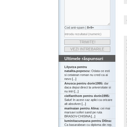
Cod anti-spam |
8+9=
Ultimele răspunsuri
Lilyutza pentru
natalita.popescu:
Odata ce esti
si cetatean roman nu cred ca ai
nevo
[...]
Anusca pentru dorin1995:
dar
daca depui direct la universitate si
nu intri
[...]
cielfanthom pentru dorin1995:
Salut! In acest caz aplici ca oricare
alt absolven
[...]
marinaian pentru Alina:
cei mai
marsavi soferi sand pe ruta
BRASOV-CHISINA
[...]
luminitacumpana pentru D0ina:
Ca basarabean cu diploma din rep.