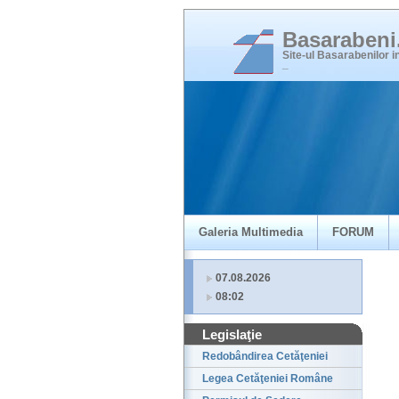
Basaraben
Site-ul Basarabenilor 
_
Galeria Multimedia
FORUM
07.08.2026
08:02
Legislaţie
Redobândirea Cetăţeniei
Legea Cetăţeniei Române