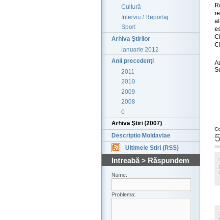
R
Cultură
re
Interviu / Reportaj
a
Sport
es
C
Arhiva Ştirilor
C
ianuarie 2012
Anii precedenţi
A
S
2011
2010
2009
2008
0
Arhiva Ştiri (2007)
Co
5
Descriptio Moldaviae
Ultimele Stiri (RSS)
Intreabă > Răspundem
Nume:
Problema: