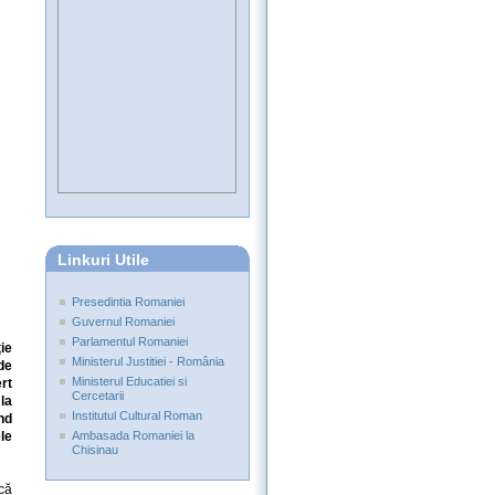
Linkuri Utile
Presedintia Romaniei
Guvernul Romaniei
Parlamentul Romaniei
ie
Ministerul Justitiei - România
de
Ministerul Educatiei si
rt
Cercetarii
la
Institutul Cultural Roman
nd
le
Ambasada Romaniei la
Chisinau
că