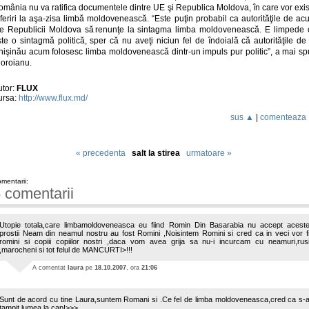
omânia nu va ratifica documentele dintre UE şi Republica Moldova, în care vor exis
feriri la aşa-zisa limbă moldovenească. “Este puţin probabil ca autorităţile de a
le Republicii Moldova să renunţe la sintagma limba moldovenească. E limpede 
te o sintagmă politică, sper că nu aveţi niciun fel de îndoială că autorităţile de
hişinău acum folosesc limba moldovenească dintr-un impuls pur politic”, a mai sp
ioroianu.
utor:
FLUX
ursa:
http://www.flux.md/
sus ▲
|
comenteaza
« precedenta
salt la stirea
urmatoare »
mentarii:
 comentarii
Utopie totala,care limbamoldoveneasca eu fiind Romin Din Basarabia nu accept acest
prostii Neam din neamul nostru au fost Romini ,Noisintem Romini si cred ca in veci vor f
romini si copiii copiilor nostri ,daca vom avea grija sa nu-i incurcam cu neamuri,rus
,marocheni si tot felul de MANCURTI>!!!
A comentat
laura
pe
18.10.2007
, ora
21:06
Sunt de acord cu tine Laura,suntem Romani si .Ce fel de limba moldoveneasca,cred ca s-
tampit lumea la cap!>>>