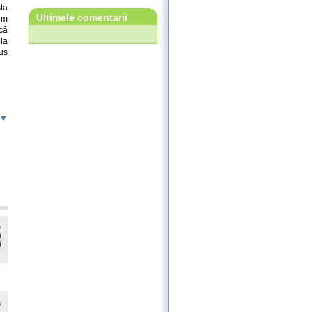
ta
Ultimele comentarii
cum
că
 la
us
 ▼
e
i
i
a