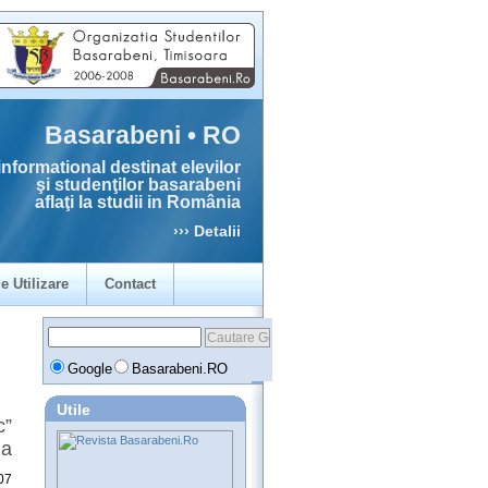
Basarabeni • RO
informational destinat elevilor
şi studenţilor basarabeni
aflaţi la studii in România
››› Detalii
e Utilizare
Contact
Google
Basarabeni.RO
Utile
c”
ia
07