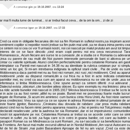
A comentat
gin
pe
19.10.2007
, ora
13:24
ar mai fi multa lume de luminat... si ar trebui facut ceva... de la om la om... zi de zi
A comentat
igor
pe
19.10.2007
, ora
17:33
Cred ca este in obligatie fiecaruiea din noi sa fim Romani in sufletul nostru,sa inspiram aces
sentiment copiilor si nepotilor nostri,trebue sa fim putin mai uniti ,sa ne doara inima pentru ce
ce sintem noi si cea ce vor fi urmasii nostri, noi cei nascuti pe malul prutului am avut tot timpu
interes de ce se face dincolo ,cind eram copii pentru noi era ceva necunoscut Tar
Romaneasca , Acum fiecare are surse te a cunoaste ,de a studia ce e Romania cu adevara
,insa cu parere de rau multi din Noi punem interesele personale de bani si altceva pe u
cintar cu valorile spirituale. Atunci cind Am perfectatActele pentru cetatenie Romana am gasi
intimplator ca Parintii mei nascuti in 34.38 nu au identitate la rubrica cetatean pur si simpl
nimic un loc gol, Si mi-am intrebarea indignata la opficiul starii civile , Pai de unde eu sun
Moldoveanca daca parintii mei nu au fost nici romani ,nici rusi ,nici moldoveni. Cind au aparu
moldovenii ,unde au disparut romanii,din a cui frica nu a fost in acte indicata cetatenie
parintilor mei, eu cred ca asa cum am aparut eu moldoveanca nu se stie de unde ,asa s
infenteaza si limba Moldoveneasca. Cine spune astazi ca sintem diferiti .n-ui adevarat 
Dialectul exista ,obiceiuri ,cite bordee atitea obicee. Eu spre exemplu nu ma linistesc pina n
sa ridic actele buneilor mei nascuti in 1905.1917 9Arxiva bisericeasca 0 trebue sa fie scris l
ei in acte ca au fost romini ,altfel nu se poate. Buneii mei ne povesteau foarte multe lucrur
legate de Romania ,Si acum imi amintesc cum bunica cinta Hora Unirii, Au fost niste oamen
prea credinciosi. Vreu sa spun ca ce se spune in adresa Romaniei in ultimul jumatate de a
este foarte jignitor, Basescu ,Ciroieanu dau dovada de rabdare ,ciar prea multa rabdar
atunci cind noi nu facem nimic pentru apararea noastra ,o fac ei pentru noi Toti,primesc mult
declaratii neadecvate ,urite la aadresa lor sia Romaniei ,dar ei se impotruivesc comunistilo
nostri tot aparindune pe noi. Cetateniea Romana ar trebui sa se acorde celor care se sim
romani in suflet ,nu la toti ,sa fuga care si in cotro in goana banilor, cei care au buletin s
pasaport Roman sa se Mindreasca ca sunt Romani ,.nu sa-l ascuda si sa beneficieze numa
la Frontiera. Am facut mai multe excursii ultimul an in Nordul Moldovei ,Am vazut Autocare c
fel de fel de Straini ,mai putini Basarabeni Aproape de fel nu am vazut ,Cred ca este d