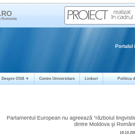
i.RO
in Romania
Portalul 
Despre OSB ▼
Centre Universitare
Linkuri
Politica d
Parlamentul European nu agreează “războiul lingvisti
dintre Moldova şi Român
18.10.20