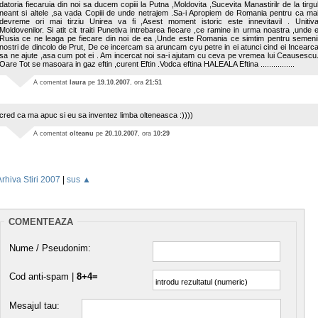
datoria fiecaruia din noi sa ducem copiii la Putna ,Moldovita ,Sucevita Manastirilr de la tirgu
neant si altele ,sa vada Copiii de unde netrajem .Sa-i Apropiem de Romania pentru ca ma
devreme ori mai tirziu Unirea va fi ,Asest moment istoric este innevitavil . Unitiv
Moldovenilor. Si atit cit traiti Punetiva intrebarea fiecare ,ce ramine in urma noastra ,unde 
Rusia ce ne leaga pe fiecare din noi de ea ,Unde este Romania ce simtim pentru semeni
nostri de dincolo de Prut, De ce incercam sa aruncam cyu petre in ei atunci cind ei Incearc
sa ne ajute ,asa cum pot ei . Am incercat noi sa-i ajutam cu ceva pe vremea lui Ceausescu
Oare Tot se masoara in gaz eftin ,curent Eftin .Vodca eftina HALEALA Eftina ................
A comentat
laura
pe
19.10.2007
, ora
21:51
cred ca ma apuc si eu sa inventez limba olteneasca :))))
A comentat
olteanu
pe
20.10.2007
, ora
10:29
Arhiva Stiri 2007
|
sus ▲
COMENTEAZA
Nume / Pseudonim:
Cod anti-spam |
8+4=
Mesajul tau: