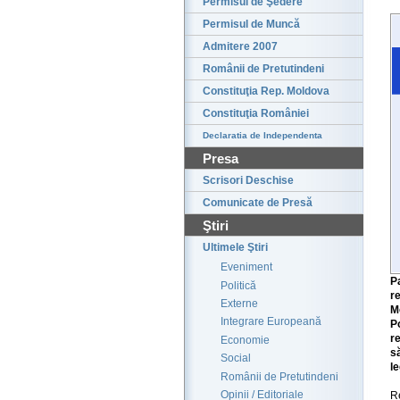
Permisul de Şedere
Permisul de Muncă
Admitere 2007
Românii de Pretutindeni
Constituţia Rep. Moldova
Constituţia României
Declaratia de Independenta
Presa
Scrisori Deschise
Comunicate de Presă
Ştiri
Ultimele Ştiri
Eveniment
P
Politică
r
Externe
M
Integrare Europeană
P
r
Economie
s
Social
l
Românii de Pretutindeni
Opinii / Editoriale
R