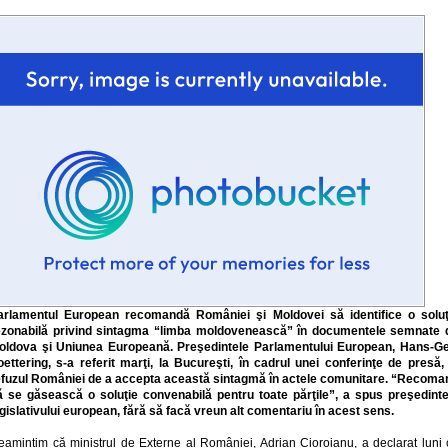
arlamentul European recomandă României şi Moldovei să identifice o soluţ
ezonabilă privind sintagma “limba moldovenească” în documentele semnate 
oldova şi Uniunea Europeană. Preşedintele Parlamentului European, Hans-Ge
oettering, s-a referit marţi, la Bucureşti, în cadrul unei conferinţe de presă, 
efuzul României de a accepta această sintagmă în actele comunitare. “Recoma
ă se găsească o soluţie convenabilă pentru toate părţile”, a spus preşedinte
egislativului european, fără să facă vreun alt comentariu în acest sens.
eamintim că ministrul de Externe al României, Adrian Cioroianu, a declarat luni 