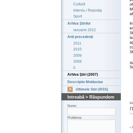
Cultură
of
Mo
Interviu / Reportaj
af
Sport
Arhiva Ştirilor
I
er
ianuarie 2012
St
Anii precedenţi
l
a
2011
c
2010
St
2009
2008
A
S
0
Arhiva Ştiri (2007)
Descriptio Moldaviae
Ultimele Stiri (RSS)
Intreabă > Răspundem
Co
Nume:
n
Problema:
‹ 