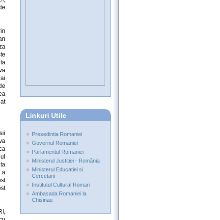
de
in
an
iza
te
ta
iva
ai
de
ea
lat
Linkuri Utile
sii
Presedintia Romaniei
iva
Guvernul Romaniei
aca
Parlamentul Romaniei
lui
Ministerul Justitiei - România
nta
Ministerul Educatiei si
a a
Cercetarii
ost
Institutul Cultural Roman
ost
Ambasada Romaniei la
Chisinau
RI,
cu