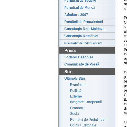
Permisul de Şedere
r
Permisul de Muncă
se
Admitere 2007
P
Românii de Pretutindeni
C
si
Constituţia Rep. Moldova
a
c
Constituţia României
ce
Declaratia de Independenta
l
P
Presa
I
Scrisori Deschise
op
d
Comunicate de Presă
Ştiri
I
g;
Ultimele Ştiri
ba
Eveniment
pr
pe
Politică
Ch
Externe
B,
Integrare Europeană
fo
Economie
di
mi
Social
Românii de Pretutindeni
Fi
Opinii / Editoriale
p