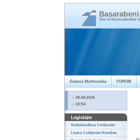
Basaraben
Site-ul Basarabenilor 
_
Galeria Multimedia
FORUM
06.08.2026
15:54
Legislaţie
Redobândirea Cetăţeniei
Legea Cetăţeniei Române
C