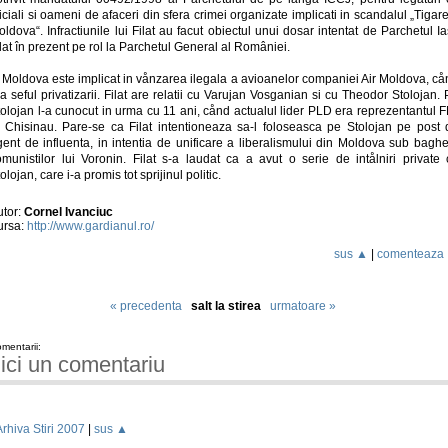
iciali si oameni de afaceri din sfera crimei organizate implicati in scandalul „Tigar
ldova“. Infractiunile lui Filat au facut obiectul unui dosar intentat de Parchetul Ia
lat în prezent pe rol la Parchetul General al României.
n Moldova este implicat in vånzarea ilegala a avioanelor companiei Air Moldova, cå
a seful privatizarii. Filat are relatii cu Varujan Vosganian si cu Theodor Stolojan.
olojan l-a cunocut in urma cu 11 ani, cånd actualul lider PLD era reprezentantul 
a Chisinau. Pare-se ca Filat intentioneaza sa-l foloseasca pe Stolojan pe post 
gent de influenta, in intentia de unificare a liberalismului din Moldova sub baghe
omunistilor lui Voronin. Filat s-a laudat ca a avut o serie de intålniri private 
olojan, care i-a promis tot sprijinul politic.
utor:
Cornel Ivanciuc
ursa:
http://www.gardianul.ro/
sus ▲
|
comenteaza
« precedenta
salt la stirea
urmatoare »
mentarii:
ici un comentariu
Arhiva Stiri 2007
|
sus ▲