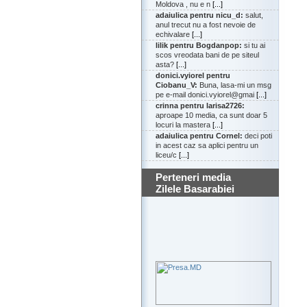
Moldova , nu e n
[...]
adaiulica pentru nicu_d:
salut,
anul trecut nu a fost nevoie de
echivalare
[...]
lilik pentru Bogdanpop:
si tu ai
scos vreodata bani de pe siteul
asta?
[...]
donici.vyiorel pentru
Ciobanu_V:
Buna, lasa-mi un msg
pe e-mail donici.vyiorel@gmai
[...]
crinna pentru larisa2726:
aproape 10 media, ca sunt doar 5
locuri la mastera
[...]
adaiulica pentru Cornel:
deci poti
in acest caz sa aplici pentru un
liceu/c
[...]
Perteneri media
Zilele Basarabiei