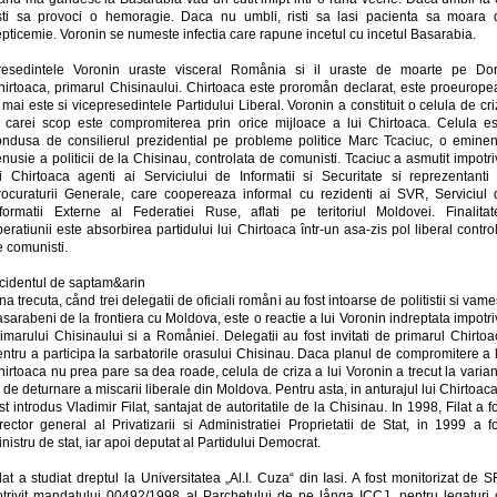
isti sa provoci o hemoragie. Daca nu umbli, risti sa lasi pacienta sa moara 
pticemie. Voronin se numeste infectia care rapune incetul cu incetul Basarabia.
resedintele Voronin uraste visceral Romånia si il uraste de moarte pe Dor
hirtoaca, primarul Chisinaului. Chirtoaca este proromån declarat, este proeurope
 mai este si vicepresedintele Partidului Liberal. Voronin a constituit o celula de cr
l carei scop este compromiterea prin orice mijloace a lui Chirtoaca. Celula es
ondusa de consilierul prezidential pe probleme politice Marc Tcaciuc, o eminen
nusie a politicii de la Chisinau, controlata de comunisti. Tcaciuc a asmutit impotr
ui Chirtoaca agenti ai Serviciului de Informatii si Securitate si reprezentanti 
rocuraturii Generale, care coopereaza informal cu rezidenti ai SVR, Serviciul 
nformatii Externe al Federatiei Ruse, aflati pe teritoriul Moldovei. Finalitat
eratiunii este absorbirea partidului lui Chirtoaca într-un asa-zis pol liberal contro
e comunisti.
ncidentul de saptam&arin
na trecuta, cånd trei delegatii de oficiali romåni au fost intoarse de politistii si vame
sarabeni de la frontiera cu Moldova, este o reactie a lui Voronin indreptata impotr
imarului Chisinaului si a Romåniei. Delegatii au fost invitati de primarul Chirto
ntru a participa la sarbatorile orasului Chisinau. Daca planul de compromitere a 
irtoaca nu prea pare sa dea roade, celula de criza a lui Voronin a trecut la varia
 de deturnare a miscarii liberale din Moldova. Pentru asta, in anturajul lui Chirtoac
st introdus Vladimir Filat, santajat de autoritatile de la Chisinau. In 1998, Filat a f
rector general al Privatizarii si Administratiei Proprietatii de Stat, in 1999 a f
nistru de stat, iar apoi deputat al Partidului Democrat.
lat a studiat dreptul la Universitatea „Al.I. Cuza“ din Iasi. A fost monitorizat de S
otrivit mandatului 00492/1998 al Parchetului de pe långa ICCJ, pentru legaturi 