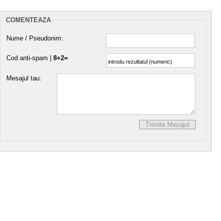
COMENTEAZA
Nume / Pseudonim:
Cod anti-spam |
8+2=
Mesajul tau: