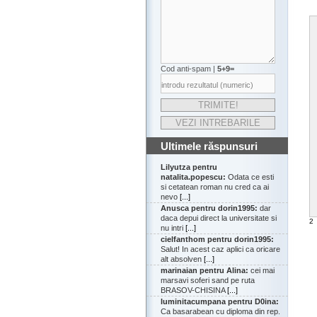
Cod anti-spam |
5+9=
Ultimele răspunsuri
Lilyutza pentru
natalita.popescu:
Odata ce esti
si cetatean roman nu cred ca ai
nevo
[...]
Anusca pentru dorin1995:
dar
daca depui direct la universitate si
2
nu intri
[...]
cielfanthom pentru dorin1995:
Salut! In acest caz aplici ca oricare
alt absolven
[...]
marinaian pentru Alina:
cei mai
marsavi soferi sand pe ruta
BRASOV-CHISINA
[...]
luminitacumpana pentru D0ina:
Ca basarabean cu diploma din rep.