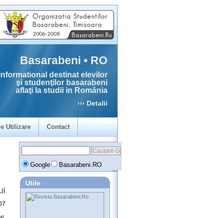
Basarabeni • RO
informational destinat elevilor
şi studenţilor basarabeni
aflaţi la studii in România
››› Detalii
e Utilizare
Contact
Google
Basarabeni.RO
Utile
ui
07
l,