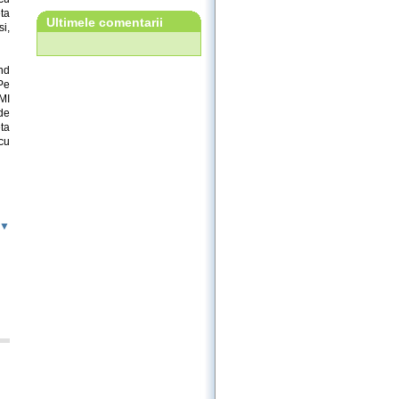
eta
Ultimele comentarii
si,
nd
 Pe
FMI
de
ta
cu
 ▼