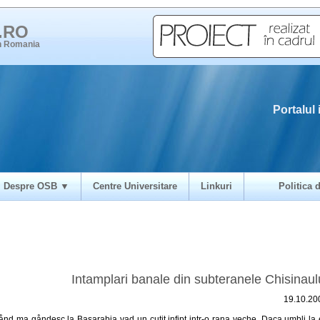
i.RO
in Romania
Portalul 
Despre OSB ▼
Centre Universitare
Linkuri
Politica d
Intamplari banale din subteranele Chisinaul
19.10.20
ånd ma gåndesc la Basarabia vad un cutit infipt intr-o rana veche. Daca umbli la e