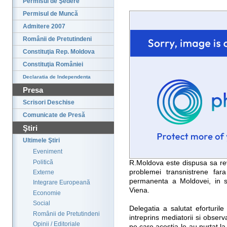
Permisul de Şedere
Permisul de Muncă
Admitere 2007
Românii de Pretutindeni
Constituţia Rep. Moldova
Constituţia României
Declaratia de Independenta
Presa
Scrisori Deschise
Comunicate de Presă
Ştiri
Ultimele Ştiri
Eveniment
Politică
R.Moldova este dispusa sa rev
problemei transnistrene fara
Externe
permanenta a Moldovei, in s
Integrare Europeană
Viena.
Economie
Social
Delegatia a salutat eforturile
Românii de Pretutindeni
intreprins mediatorii si observa
Opinii / Editoriale
pe care acestia le-au purtat la