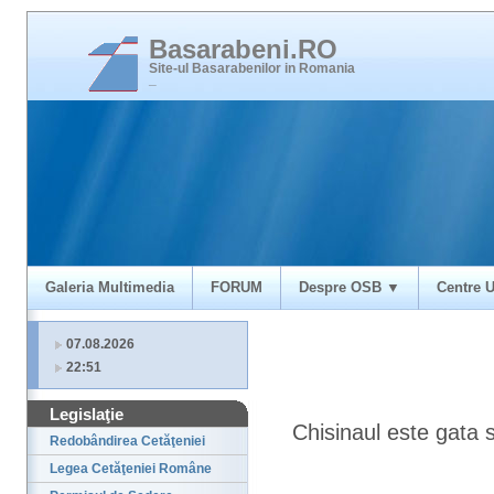
Basarabeni.RO
Site-ul Basarabenilor in Romania
_
Galeria Multimedia
FORUM
Despre OSB ▼
Centre U
07.08.2026
22:51
Legislaţie
Chisinaul este gata s
Redobândirea Cetăţeniei
Legea Cetăţeniei Române