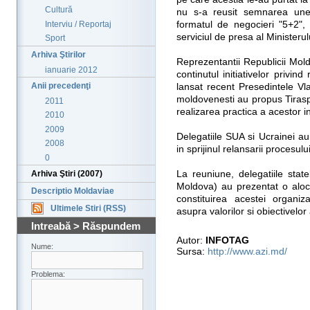
Cultură
nu s-a reusit semnarea unei in
Interviu / Reportaj
formatul de negocieri "5+2",
serviciul de presa al Ministerul
Sport
Arhiva Ştirilor
Reprezentantii Republicii Mo
ianuarie 2012
continutul initiativelor privi
Anii precedenţi
lansat recent Presedintele Vlad
moldovenesti au propus Tirasp
2011
realizarea practica a acestor ini
2010
2009
Delegatiile SUA si Ucrainei au 
2008
in sprijinul relansarii procesul
0
La reuniune, delegatiile sta
Arhiva Ştiri (2007)
Moldova) au prezentat o alocu
Descriptio Moldaviae
constituirea acestei organi
Ultimele Stiri (RSS)
asupra valorilor si obiectivelor
Intreabă > Răspundem
Autor:
INFOTAG
Nume:
Sursa:
http://www.azi.md/
Problema: