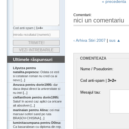
« precedenta
Comentarii:
nici un comentariu
Cod anti-spam |
1+4=
‹ Arhiva Stiri 2007
|
sus ▲
COMENTEAZA
Ultimele răspunsuri
Lilyutza pentru
Nume / Pseudonim:
natalita.popescu:
Odata ce esti
si cetatean roman nu cred ca ai
nevo
[...]
Cod anti-spam |
3+2=
Anusca pentru dorin1995:
dar
daca depui direct la universitate si
Mesajul tau:
nu intri
[...]
cielfanthom pentru dorin1995:
Salut! In acest caz aplici ca oricare
alt absolven
[...]
marinaian pentru Alina:
cei mai
marsavi soferi sand pe ruta
BRASOV-CHISINA
[...]
luminitacumpana pentru D0ina:
Ca basarabean cu diploma din rep.