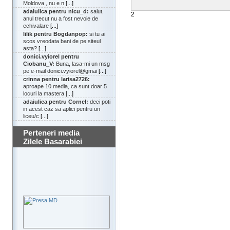
Moldova , nu e n
[...]
adaiulica pentru nicu_d:
salut,
2
anul trecut nu a fost nevoie de
echivalare
[...]
lilik pentru Bogdanpop:
si tu ai
scos vreodata bani de pe siteul
asta?
[...]
donici.vyiorel pentru
Ciobanu_V:
Buna, lasa-mi un msg
pe e-mail donici.vyiorel@gmai
[...]
crinna pentru larisa2726:
aproape 10 media, ca sunt doar 5
locuri la mastera
[...]
adaiulica pentru Cornel:
deci poti
in acest caz sa aplici pentru un
liceu/c
[...]
Perteneri media
Zilele Basarabiei