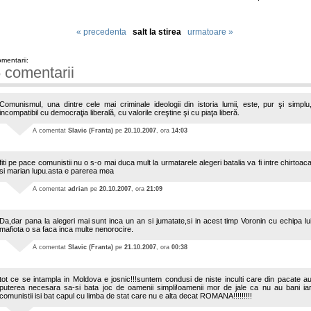
« precedenta
salt la stirea
urmatoare »
mentarii:
 comentarii
Comunismul, una dintre cele mai criminale ideologii din istoria lumii, este, pur şi simplu
incompatibil cu democraţia liberală, cu valorile creştine şi cu piaţa liberă.
A comentat
Slavic (Franta)
pe
20.10.2007
, ora
14:03
fiti pe pace comunistii nu o s-o mai duca mult la urmatarele alegeri batalia va fi intre chirtoac
si marian lupu.asta e parerea mea
A comentat
adrian
pe
20.10.2007
, ora
21:09
Da,dar pana la alegeri mai sunt inca un an si jumatate,si in acest timp Voronin cu echipa lu
mafiota o sa faca inca multe nenorocire.
A comentat
Slavic (Franta)
pe
21.10.2007
, ora
00:38
tot ce se intampla in Moldova e josnic!!!suntem condusi de niste inculti care din pacate a
puterea necesara sa-si bata joc de oamenii simpli!oamenii mor de jale ca nu au bani ia
comunistii isi bat capul cu limba de stat care nu e alta decat ROMANA!!!!!!!!!