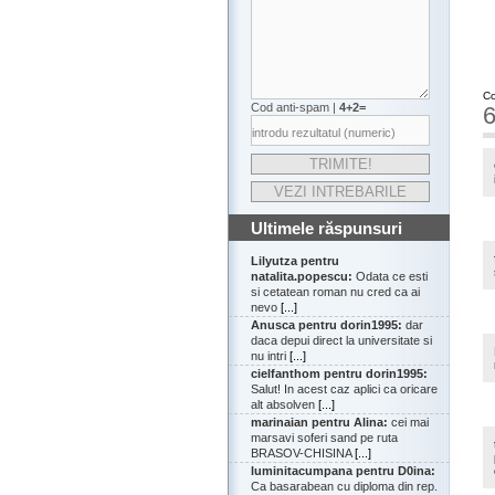
Co
Cod anti-spam |
4+2=
6
Ultimele răspunsuri
Lilyutza pentru
natalita.popescu:
Odata ce esti
si cetatean roman nu cred ca ai
nevo
[...]
Anusca pentru dorin1995:
dar
daca depui direct la universitate si
nu intri
[...]
cielfanthom pentru dorin1995:
Salut! In acest caz aplici ca oricare
alt absolven
[...]
marinaian pentru Alina:
cei mai
marsavi soferi sand pe ruta
BRASOV-CHISINA
[...]
luminitacumpana pentru D0ina:
Ca basarabean cu diploma din rep.