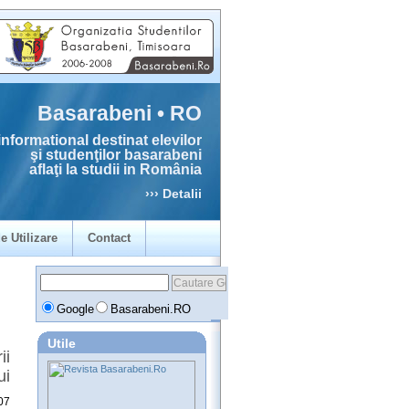
Basarabeni • RO
informational destinat elevilor
şi studenţilor basarabeni
aflaţi la studii in România
››› Detalii
e Utilizare
Contact
Google
Basarabeni.RO
Utile
ii
ui
07