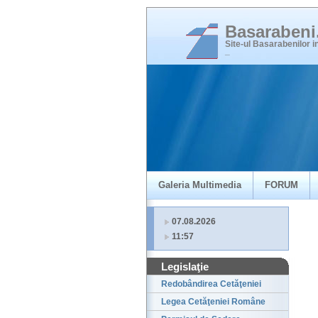
Basaraben
Site-ul Basarabenilor 
_
Galeria Multimedia
FORUM
07.08.2026
11:57
Legislaţie
Redobândirea Cetăţeniei
Legea Cetăţeniei Române