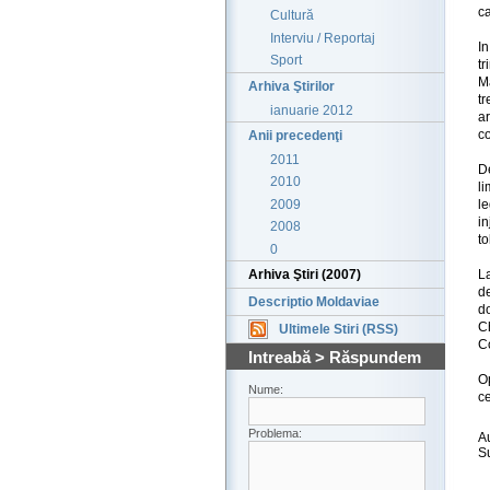
ca
Cultură
Interviu / Reportaj
In
Sport
t
Ma
Arhiva Ştirilor
tr
ianuarie 2012
a
co
Anii precedenţi
2011
D
2010
li
2009
le
in
2008
to
0
L
Arhiva Ştiri (2007)
d
Descriptio Moldaviae
d
C
Ultimele Stiri (RSS)
Co
Intreabă > Răspundem
Op
Nume:
ce
Problema:
A
S