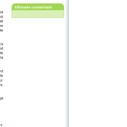
Ultimele comentarii
and
ul
tii
are
te
ca
and
nte
 la
ct
te
i.
a,
apt
 ▼