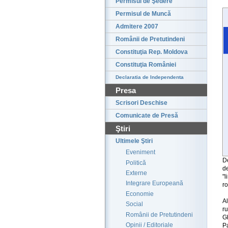
Permisul de Şedere
Permisul de Muncă
Admitere 2007
Românii de Pretutindeni
Constituţia Rep. Moldova
Constituţia României
Declaratia de Independenta
Presa
Scrisori Deschise
Comunicate de Presă
Ştiri
Ultimele Ştiri
Eveniment
De
Politică
d
Externe
"
Integrare Europeană
r
Economie
Al
Social
ru
Românii de Pretutindeni
G
Opinii / Editoriale
Pa