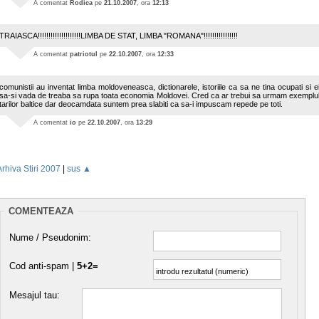
A comentat
Rodica
pe
21.10.2007
, ora
12:13
TRAIASCA!!!!!!!!!!!!!!!!!!!!LIMBA DE STAT, LIMBA "ROMANA"!!!!!!!!!!!!!!!!
A comentat
patriotul
pe
22.10.2007
, ora
12:33
comunistii au inventat limba moldoveneasca, dictionarele, istoriile ca sa ne tina ocupati si e
sa-si vada de treaba sa rupa toata economia Moldovei. Cred ca ar trebui sa urmam exemplu
tarilor baltice dar deocamdata suntem prea slabiti ca sa-i impuscam repede pe toti.
A comentat
io
pe
22.10.2007
, ora
13:29
Arhiva Stiri 2007
|
sus ▲
COMENTEAZA
Nume / Pseudonim:
Cod anti-spam |
5+2=
Mesajul tau: