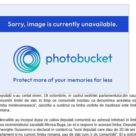
putatii s-au certat vineri, 19 octombrie, in cadrul sedintei parlamentului,din ca
enumirii limbii de stat. In timp ce comunistii insistau ca denumirea acesteia es
limba moldoveneasca", opozitia a sustinut ca limba vorbita de bastinasi este lim
omana.
tercatiile au inceput dupa ce cativa deputati comunisti au adresat intrebari in li
sa viceministrului sanatatii Mircea Buga, iar el a raspuns in aceeasi limba. Deputa
heorghe Susarenco a declarat in context ca "sunt deputati care stau de 20 de ani 
rlament si nu cunosc limba romana, sau de stat cum, ii zic comunistii". El a solici