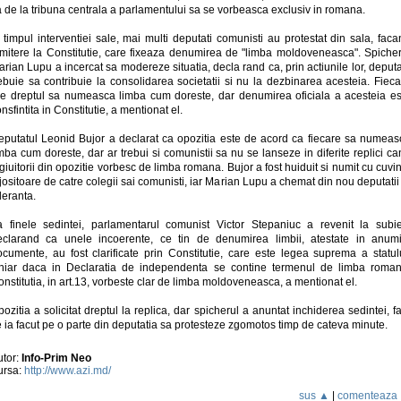
 de la tribuna centrala a parlamentului sa se vorbeasca exclusiv in romana.
 timpul interventiei sale, mai multi deputati comunisti au protestat din sala, fac
rimitere la Constitutie, care fixeaza denumirea de "limba moldoveneasca". Spicher
rian Lupu a incercat sa modereze situatia, decla rand ca, prin actiunile lor, deputa
ebuie sa contribuie la consolidarea societatii si nu la dezbinarea acesteia. Fiec
re dreptul sa numeasca limba cum doreste, dar denumirea oficiala a acesteia es
nsfintita in Constitutie, a mentionat el.
eputatul Leonid Bujor a declarat ca opozitia este de acord ca fiecare sa numeas
mba cum doreste, dar ar trebui si comunistii sa nu se lanseze in diferite replici c
giuitorii din opozitie vorbesc de limba romana. Bujor a fost huiduit si numit cu cuvi
jositoare de catre colegii sai comunisti, iar Marian Lupu a chemat din nou deputatii
leranta.
a finele sedintei, parlamentarul comunist Victor Stepaniuc a revenit la subie
eclarand ca unele incoerente, ce tin de denumirea limbii, atestate in anumi
ocumente, au fost clarificate prin Constitutie, care este legea suprema a statulu
hiar daca in Declaratia de independenta se contine termenul de limba roman
nstitutia, in art.13, vorbeste clar de limba moldoveneasca, a mentionat el.
ozitia a solicitat dreptul la replica, dar spicherul a anuntat inchiderea sedintei, f
 ia facut pe o parte din deputatia sa protesteze zgomotos timp de cateva minute.
utor:
Info-Prim Neo
ursa:
http://www.azi.md/
sus ▲
|
comenteaza