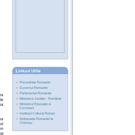
Linkuri Utile
Presedintia Romaniei
Guvernul Romaniei
Parlamentul Romaniei
uza
Ministerul Justitiei - România
te
Ministerul Educatiei si
ba
Cercetarii
Institutul Cultural Roman
mba
Ambasada Romaniei la
Chisinau
tul
in
tat