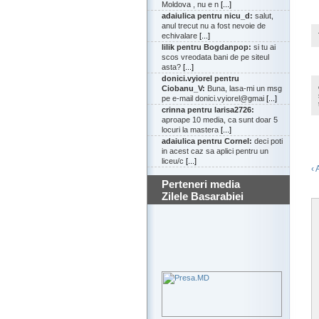
Moldova , nu e n
[...]
adaiulica pentru nicu_d:
salut,
anul trecut nu a fost nevoie de
echivalare
[...]
lilik pentru Bogdanpop:
si tu ai
scos vreodata bani de pe siteul
asta?
[...]
donici.vyiorel pentru
Ciobanu_V:
Buna, lasa-mi un msg
pe e-mail donici.vyiorel@gmai
[...]
crinna pentru larisa2726:
aproape 10 media, ca sunt doar 5
locuri la mastera
[...]
adaiulica pentru Cornel:
deci poti
in acest caz sa aplici pentru un
liceu/c
[...]
‹ 
Perteneri media
Zilele Basarabiei