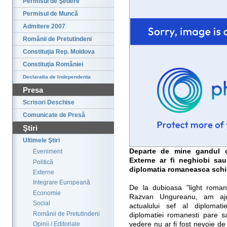
Permisul de Şedere
Permisul de Muncă
Admitere 2007
Românii de Pretutindeni
Constituţia Rep. Moldova
Constituţia României
Declaratia de Independenta
Presa
Scrisori Deschise
Comunicate de Presă
Ştiri
Ultimele Ştiri
Departe de mine gandul ca 
Eveniment
Externe ar fi neghiobi sau
Politică
diplomatia romaneasca schio
Externe
Integrare Europeană
De la dubioasa "light roman
Economie
Razvan Ungureanu, am aju
Social
actualului sef al diplomati
Românii de Pretutindeni
diplomatiei romanesti pare 
vedere nu ar fi fost nevoie de 
Opinii / Editoriale