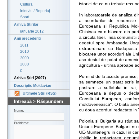
istorici de ce nu trebuie recuno
Cultură
Interviu / Reportaj
In laboratoarele de analiza d
Sport
a acordurilor de readmisie 
Arhiva Ştirilor
Europeana si Republica Mold
ianuarie 2012
Chisinau ca o blocare din par
a circula liber. Insa comunistii
Anii precedenţi
degetul spre Ambasada Ungarie
2011
extraordinare cu Budapesta.
2010
blocarea unor acorduri ale Un
2009
asa destul de patat de amenint
2008
agricultura - ultima aproape ac
0
Pornind de la aceste premise
Arhiva Ştiri (2007)
sa semneze un tratat scris 
Descriptio Moldaviae
pastrare a sufletului in ra
Europeana a depus o declara
Ultimele Stiri (RSS)
Consiliului European, conf
Intreabă > Răspundem
moldoveneasca". O biata ane
cu doua acorduri redactate in
Nume:
Polonia si Bulgaria au stiut s
Problema:
Uniunii Europene. Bulgarii nu 
UE-Muntenegru in cazul in care
chirilic in redactarea denum