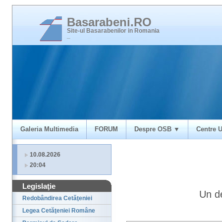
Basarabeni.RO
Site-ul Basarabenilor in Romania
_
Galeria Multimedia
FORUM
Despre OSB ▼
Centre U
10.08.2026
20:04
Legislaţie
Un de
Redobândirea Cetăţeniei
Legea Cetăţeniei Române