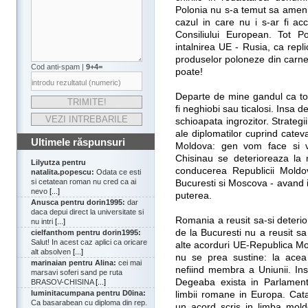
Polonia nu s-a temut sa ameni
cazul in care nu i s-ar fi a
Consiliului European. Tot 
intalnirea UE - Rusia, ca re
produselor poloneze din carne
Cod anti-spam |
9+4=
poate!
Departe de mine gandul ca toti
fi neghiobi sau ticalosi. Insa 
schioapata ingrozitor. Strateg
ale diplomatilor cuprind cate
Ultimele răspunsuri
Moldova: gen vom face si vo
Chisinau se deterioreaza la
Lilyutza pentru
conducerea Republicii Moldov
natalita.popescu:
Odata ce esti
si cetatean roman nu cred ca ai
Bucuresti si Moscova - avand i
nevo
[...]
puterea.
Anusca pentru dorin1995:
dar
daca depui direct la universitate si
Romania a reusit sa-si deterio
nu intri
[...]
de la Bucuresti nu a reusit s
cielfanthom pentru dorin1995:
Salut! In acest caz aplici ca oricare
alte acorduri UE-Republica M
alt absolven
[...]
nu se prea sustine: la acea
marinaian pentru Alina:
cei mai
nefiind membra a Uniunii. Ins
marsavi soferi sand pe ruta
Degeaba exista in Parlamentu
BRASOV-CHISINA
[...]
luminitacumpana pentru D0ina:
limbii romane in Europa. Ca
Ca basarabean cu diploma din rep.
un acord scris in limba mol