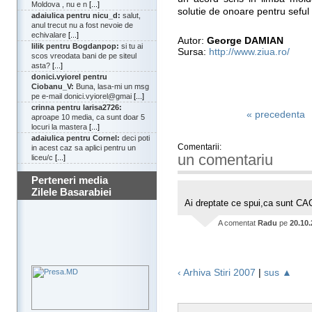
Moldova , nu e n
[...]
solutie de onoare pentru seful
adaiulica pentru nicu_d:
salut,
anul trecut nu a fost nevoie de
echivalare
[...]
Autor:
George DAMIAN
lilik pentru Bogdanpop:
si tu ai
Sursa:
http://www.ziua.ro/
scos vreodata bani de pe siteul
asta?
[...]
donici.vyiorel pentru
Ciobanu_V:
Buna, lasa-mi un msg
pe e-mail donici.vyiorel@gmai
[...]
crinna pentru larisa2726:
« precedenta
aproape 10 media, ca sunt doar 5
locuri la mastera
[...]
adaiulica pentru Cornel:
deci poti
Comentarii:
in acest caz sa aplici pentru un
un comentariu
liceu/c
[...]
Perteneri media
Zilele Basarabiei
Ai dreptate ce spui,ca sunt CA
A comentat
Radu
pe
20.10
‹ Arhiva Stiri 2007
|
sus ▲