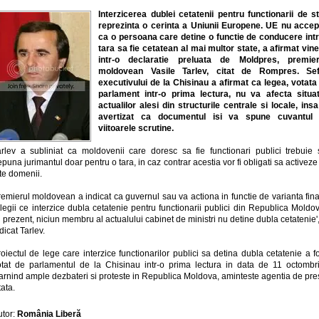
Interzicerea dublei cetatenii pentru functionarii de st
reprezinta o cerinta a Uniunii Europene. UE nu accep
ca o persoana care detine o functie de conducere intr
tara sa fie cetatean al mai multor state, a afirmat vine
intr-o declaratie preluata de Moldpres, premier
moldovean Vasile Tarlev, citat de Rompres. Sef
executivului de la Chisinau a afirmat ca legea, votata 
parlament intr-o prima lectura, nu va afecta situat
actualilor alesi din structurile centrale si locale, ins
avertizat ca documentul isi va spune cuvantul 
viitoarele scrutine.
arlev a subliniat ca moldovenii care doresc sa fie functionari publici trebuie 
puna jurimantul doar pentru o tara, in caz contrar acestia vor fi obligati sa activeze
te domenii.
emierul moldovean a indicat ca guvernul sau va actiona in functie de varianta fin
legii ce interzice dubla cetatenie pentru functionarii publici din Republica Moldo
n prezent, niciun membru al actualului cabinet de ministri nu detine dubla cetatenie'
dicat Tarlev.
oiectul de lege care interzice functionarilor publici sa detina dubla cetatenie a f
otat de parlamentul de la Chisinau intr-o prima lectura in data de 11 octombri
tarnind ample dezbateri si proteste in Republica Moldova, aminteste agentia de pre
tata.
utor:
România Liberă