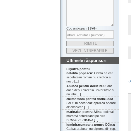
Cod anti-spam |
7+6=
Ultimele răspunsuri
Lilyutza pentru
natalita.popescu:
Odata ce esti
si cetatean roman nu cred ca ai
‹ 
nevo
[...]
Anusca pentru dorin1995:
dar
daca depui direct la universitate si
nu intri
[...]
cielfanthom pentru dorin1995:
Salut! In acest caz aplici ca oricare
alt absolven
[...]
marinaian pentru Alina:
cei mai
marsavi soferi sand pe ruta
BRASOV-CHISINA
[...]
luminitacumpana pentru D0ina:
Ca basarabean cu diploma din rep.