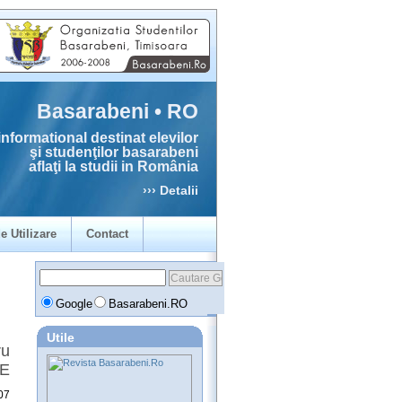
Basarabeni • RO
informational destinat elevilor
şi studenţilor basarabeni
aflaţi la studii in România
››› Detalii
e Utilizare
Contact
Google
Basarabeni.RO
Utile
ru
UE
07