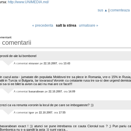
ursa:
http://www.UNIMEDIA.md/
sus ▲
|
comenteaza
« precedenta
salt la stirea
urmatoare »
mentarii:
 comentarii
prostii de-ale lui bombonel
A comentat
nicusor
pe
22.10.2007
, ora
13:43
in cazul asta-- jumatate din populatia Moldovei tre sa plece in Romania, vre-o 15% in Rusia
altii in Turcia si Bulgaria, Iar tovarasul Voronin cu cetatanie rusa tre sa-si dee urgend demisi
si sa-si ee bilet la avion ca aici nu mai are ce face!!!
A comentat
basarabean
pe
22.10.2007
, ora
14:09
crezi ca va renunta voronin la locul de pe care se imbogateste? :))
A comentat
igor
pe
22.10.2007
, ora
17:55
basarabean exact ! :)) atunci se pune intrebarea ce cauta Cioroiul sus ? ;) Pun pariu c
Bombonica nu s-a gandit la asta :)) sunt varza...