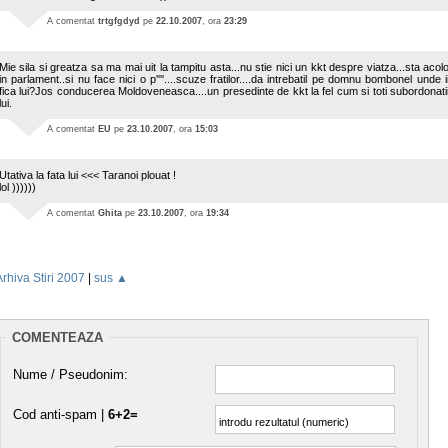
A comentat
trtgfgdyd
pe
22.10.2007
, ora
23:29
Mie sila si greatza sa ma mai uit la tampitu asta...nu stie nici un kkt despre viatza...sta acol
in parlament..si nu face nici o p''''....scuze fratilor....da intrebatil pe domnu bombonel unde i
fica lui?Jos conducerea Moldoveneasca....un presedinte de kkt la fel cum si toti subordonati
lui.
A comentat
EU
pe
23.10.2007
, ora
15:03
Utativa la fata lui <<< Taranoi plouat !
lol ))))))
A comentat
Ghita
pe
23.10.2007
, ora
19:34
Arhiva Stiri 2007
|
sus ▲
COMENTEAZA
Nume / Pseudonim:
Cod anti-spam |
6+2=