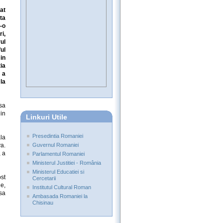
at
ta
-o
ri,
ul
ul
in
ia
a a
la
sa
 in
Linkuri Utile
Presedintia Romaniei
ala
va.
Guvernul Romaniei
, a
Parlamentul Romaniei
Ministerul Justitiei - România
Ministerul Educatiei si
ost
Cercetarii
e,
Institutul Cultural Roman
sa
Ambasada Romaniei la
Chisinau