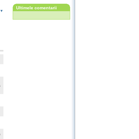
Ultimele comentarii
 ▼
,
a
a