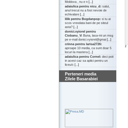
Moldova , nu e n
[...]
adaiulica pentru nicu_d:
salut,
anul trecut nu a fost nevoie de
echivalare
[...]
lilik pentru Bogdanpop:
si tu ai
scos vreodata bani de pe siteul
asta?
[...]
donici.vyiorel pentru
Ciobanu_V:
Buna, lasa-mi un msg
pe e-mail donici.vyiorel@gmai
[...]
crinna pentru larisa2726:
2
aproape 10 media, ca sunt doar 5
locuri la mastera
[...]
adaiulica pentru Cornel:
deci poti
in acest caz sa aplici pentru un
liceu/c
[...]
Perteneri media
Zilele Basarabiei