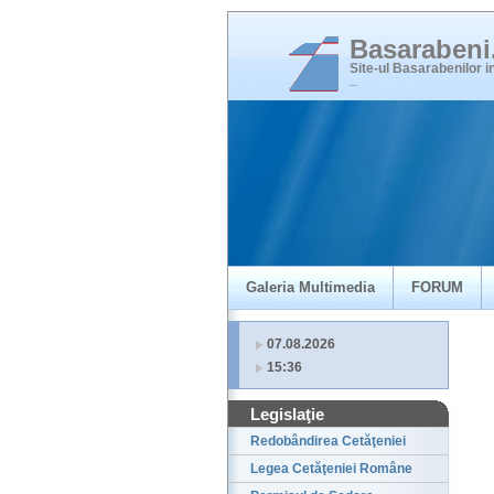
Basaraben
Site-ul Basarabenilor 
_
Galeria Multimedia
FORUM
07.08.2026
15:36
Legislaţie
Redobândirea Cetăţeniei
Legea Cetăţeniei Române