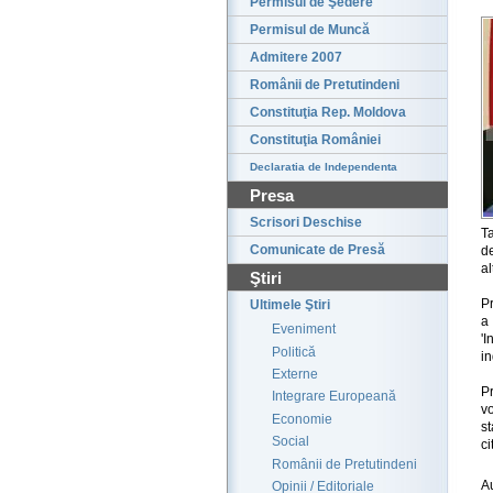
Permisul de Şedere
Permisul de Muncă
Admitere 2007
Românii de Pretutindeni
Constituţia Rep. Moldova
Constituţia României
Declaratia de Independenta
Presa
Scrisori Deschise
T
Comunicate de Presă
de
al
Ştiri
Pr
Ultimele Ştiri
a 
Eveniment
'I
Politică
in
Externe
Pr
Integrare Europeană
v
Economie
s
Social
ci
Românii de Pretutindeni
A
Opinii / Editoriale