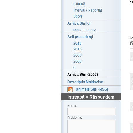
S
Cultură
Interviu / Reportaj
Sport
Arhiva Ştirilor
ianuarie 2012
Anii precedenţi
Co
6
2011
2010
2009
2008
0
Arhiva Ştiri (2007)
Descriptio Moldaviae
Ultimele Stiri (RSS)
Intreabă > Răspundem
Nume:
Problema: