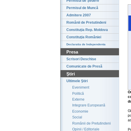
Permisul de Şedere
Permisul de Muncă
Admitere 2007
Românii de Pretutindeni
Constituţia Rep. Moldova
Constituţia României
Declaratia de Independenta
Presa
Scrisori Deschise
Comunicate de Presă
Ştiri
Ultimele Ştiri
Eveniment
O
Politică
c
Externe
d
Integrare Europeană
G
Economie
po
Social
as
Românii de Pretutindeni
Opinii / Editoriale
P