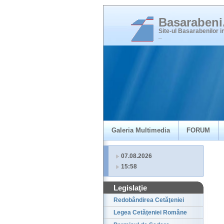
Basaraben
Site-ul Basarabenilor 
_
Galeria Multimedia
FORUM
07.08.2026
15:58
Legislaţie
Redobândirea Cetăţeniei
Legea Cetăţeniei Române