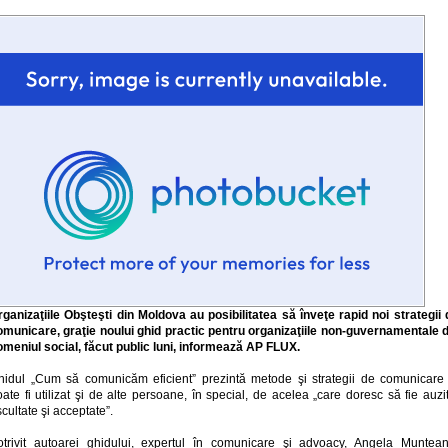
rganizaţiile Obşteşti din Moldova au posibilitatea să înveţe rapid noi strategii 
omunicare, graţie noului ghid practic pentru organizaţiile non-guvernamentale d
omeniul social, făcut public luni, informează AP FLUX.
hidul „Cum să comunicăm eficient” prezintă metode şi strategii de comunicare 
ate fi utilizat şi de alte persoane, în special, de acelea „care doresc să fie auzi
cultate şi acceptate”.
otrivit autoarei ghidului, expertul în comunicare şi advoacy, Angela Muntean