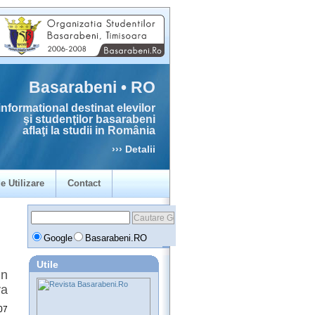
Basarabeni • RO
informational destinat elevilor
şi studenţilor basarabeni
aflaţi la studii in România
››› Detalii
e Utilizare
Contact
Google
Basarabeni.RO
Utile
in
va
07