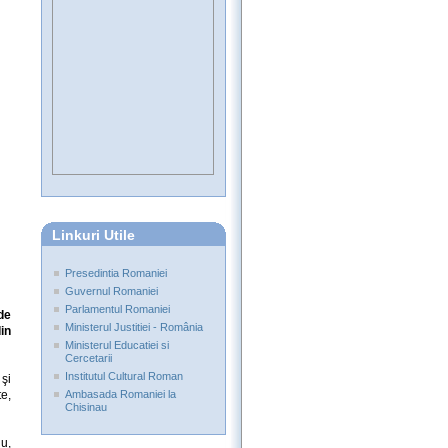
Linkuri Utile
Presedintia Romaniei
Guvernul Romaniei
Parlamentul Romaniei
de
Ministerul Justitiei - România
in
Ministerul Educatiei si
Cercetarii
Institutul Cultural Roman
şi
te,
Ambasada Romaniei la
Chisinau
u,