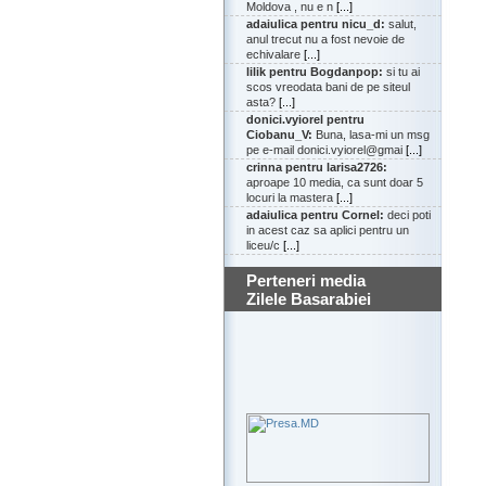
Moldova , nu e n
[...]
adaiulica pentru nicu_d:
salut,
anul trecut nu a fost nevoie de
echivalare
[...]
lilik pentru Bogdanpop:
si tu ai
scos vreodata bani de pe siteul
asta?
[...]
donici.vyiorel pentru
Ciobanu_V:
Buna, lasa-mi un msg
pe e-mail donici.vyiorel@gmai
[...]
crinna pentru larisa2726:
aproape 10 media, ca sunt doar 5
locuri la mastera
[...]
adaiulica pentru Cornel:
deci poti
in acest caz sa aplici pentru un
liceu/c
[...]
Perteneri media
Zilele Basarabiei