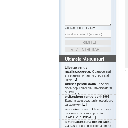
Cod anti-spam |
2+1=
Ultimele răspunsuri
Lilyutza pentru
2
natalita.popescu:
Odata ce esti
si cetatean roman nu cred ca ai
nevo
[...]
Anusca pentru dorin1995:
dar
daca depui direct la universitate si
nu intri
[...]
cielfanthom pentru dorin1995:
Salut! In acest caz aplici ca oricare
alt absolven
[...]
marinaian pentru Alina:
cei mai
marsavi soferi sand pe ruta
BRASOV-CHISINA
[...]
luminitacumpana pentru D0ina:
Ca basarabean cu diploma din rep.