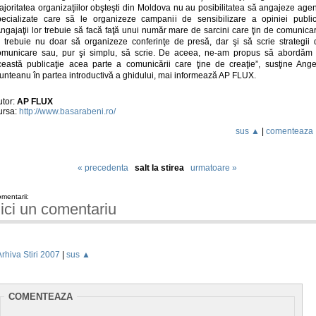
joritatea organizaţiilor obşteşti din Moldova nu au posibilitatea să angajeze agen
pecializate care să le organizeze campanii de sensibilizare a opiniei public
ngajaţii lor trebuie să facă faţă unui număr mare de sarcini care ţin de comunica
i trebuie nu doar să organizeze conferinţe de presă, dar şi să scrie strategii 
omunicare sau, pur şi simplu, să scrie. De aceea, ne-am propus să abordăm 
ceastă publicaţie acea parte a comunicării care ţine de creaţie”, susţine Ange
unteanu în partea introductivă a ghidului, mai informează AP FLUX.
utor:
AP FLUX
ursa:
http://www.basarabeni.ro/
sus ▲
|
comenteaza
« precedenta
salt la stirea
urmatoare »
mentarii:
ici un comentariu
Arhiva Stiri 2007
|
sus ▲
COMENTEAZA