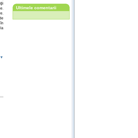
ţii
Ultimele comentarii
e.
re.
de
în
la
 ▼