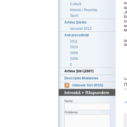
ma
Cultură
s
Interviu / Reportaj
„A
Sport
E
c
Arhiva Ştirilor
a
ianuarie 2012
M
Anii precedenţi
A
2011
S
2010
2009
2008
0
Arhiva Ştiri (2007)
Descriptio Moldaviae
Co
n
Ultimele Stiri (RSS)
Intreabă > Răspundem
Nume:
‹ 
Problema: