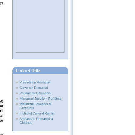
07
Linkuri Utile
Presedintia Romaniei
Guvernul Romaniei
Parlamentul Romaniei
Ministerul Justitiei - România
M)
Ministerul Educatiei si
at
Cercetarii
ii
Institutul Cultural Roman
ai
Ambasada Romaniei la
or
Chisinau
ca