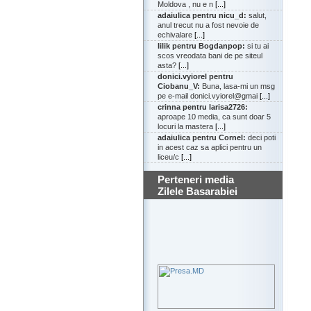
Moldova , nu e n
[...]
adaiulica pentru nicu_d:
salut,
anul trecut nu a fost nevoie de
echivalare
[...]
lilik pentru Bogdanpop:
si tu ai
scos vreodata bani de pe siteul
asta?
[...]
donici.vyiorel pentru
Ciobanu_V:
Buna, lasa-mi un msg
pe e-mail donici.vyiorel@gmai
[...]
crinna pentru larisa2726:
aproape 10 media, ca sunt doar 5
locuri la mastera
[...]
adaiulica pentru Cornel:
deci poti
in acest caz sa aplici pentru un
liceu/c
[...]
Perteneri media
Zilele Basarabiei