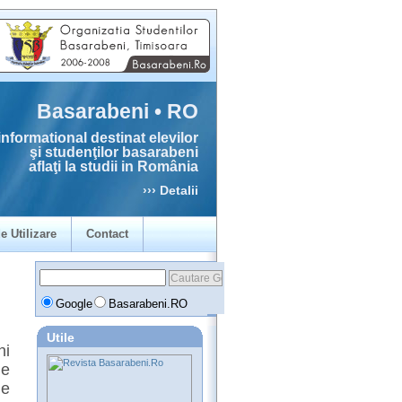
Basarabeni • RO
informational destinat elevilor
şi studenţilor basarabeni
aflaţi la studii in România
››› Detalii
e Utilizare
Contact
Google
Basarabeni.RO
Utile
ni
le
ie