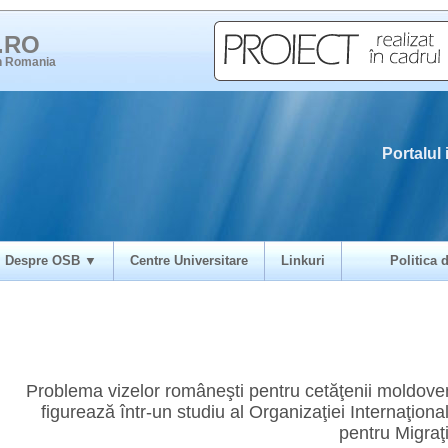
i.RO
in Romania
Portalul 
Despre OSB ▼
Centre Universitare
Linkuri
Politica d
Problema vizelor româneşti pentru cetăţenii moldove
figurează într-un studiu al Organizaţiei Internaţiona
pentru Migraţ