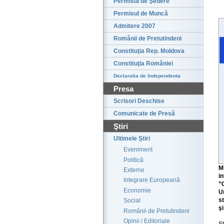
Permisul de Şedere
Permisul de Muncă
Admitere 2007
Românii de Pretutindeni
Constituţia Rep. Moldova
Constituţia României
Declaratia de Independenta
Presa
Scrisori Deschise
Comunicate de Presă
Ştiri
Ultimele Ştiri
Eveniment
Politică
M
Externe
i
Integrare Europeană
”
Economie
U
s
Social
ş
Românii de Pretutindeni
Opinii / Editoriale
S