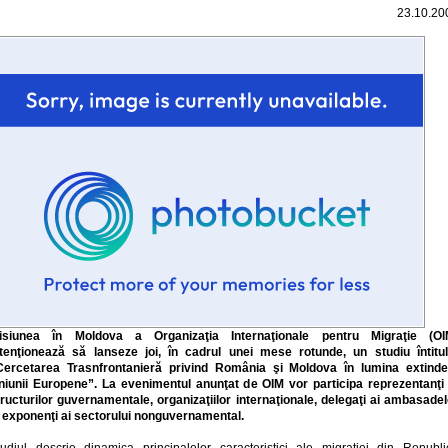
23.10.20
isiunea în Moldova a Organizaţia Internaţionale pentru Migraţie (OI
ntenţionează să lanseze joi, în cadrul unei mese rotunde, un studiu întitul
Cercetarea Trasnfrontanieră privind România şi Moldova în lumina extinder
niunii Europene”. La evenimentul anunţat de OIM vor participa reprezentanţi 
tructurilor guvernamentale, organizaţiilor internaţionale, delegaţi ai ambasadel
i exponenţi ai sectorului nonguvernamental.
tudiul descrie dinamica principalelor caracteristici ale migraţiei din Republi