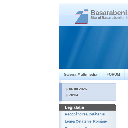
Basaraben
Site-ul Basarabenilor 
_
Galeria Multimedia
FORUM
06.08.2026
20:04
Legislaţie
Redobândirea Cetăţeniei
Legea Cetăţeniei Române