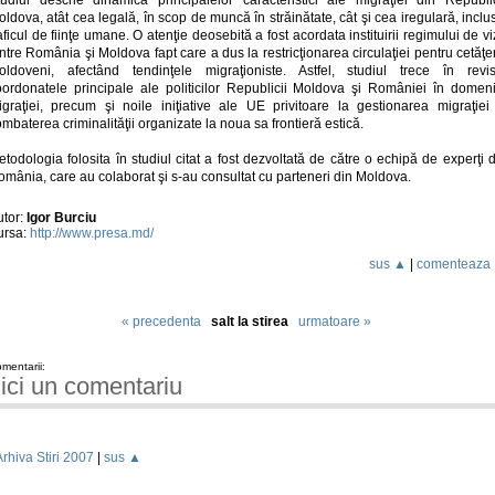
ldova, atât cea legală, în scop de muncă în străinătate, cât şi cea iregulară, inclu
aficul de fiinţe umane. O atenţie deosebită a fost acordata instituirii regimului de v
ntre România şi Moldova fapt care a dus la restricţionarea circulaţiei pentru cetăţe
oldoveni, afectând tendinţele migraţioniste. Astfel, studiul trece în revis
oordonatele principale ale politicilor Republicii Moldova şi României în domeni
igraţiei, precum şi noile iniţiative ale UE privitoare la gestionarea migraţiei 
mbaterea criminalităţii organizate la noua sa frontieră estică.
todologia folosita în studiul citat a fost dezvoltată de către o echipă de experţi 
mânia, care au colaborat şi s-au consultat cu parteneri din Moldova.
utor:
Igor Burciu
ursa:
http://www.presa.md/
sus ▲
|
comenteaza
« precedenta
salt la stirea
urmatoare »
mentarii:
ici un comentariu
Arhiva Stiri 2007
|
sus ▲