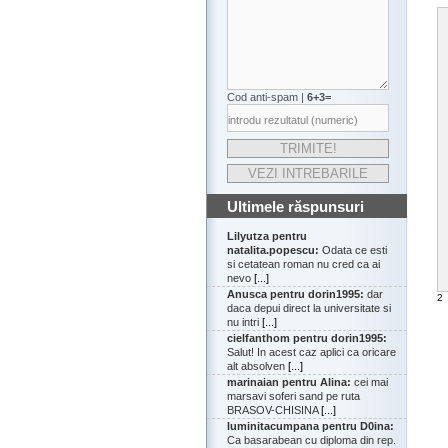
Cod anti-spam |
6+3=
Ultimele răspunsuri
Lilyutza pentru
natalita.popescu:
Odata ce esti
si cetatean roman nu cred ca ai
nevo
[...]
Anusca pentru dorin1995:
dar
2
daca depui direct la universitate si
nu intri
[...]
cielfanthom pentru dorin1995:
Salut! In acest caz aplici ca oricare
alt absolven
[...]
marinaian pentru Alina:
cei mai
marsavi soferi sand pe ruta
BRASOV-CHISINA
[...]
luminitacumpana pentru D0ina:
Ca basarabean cu diploma din rep.