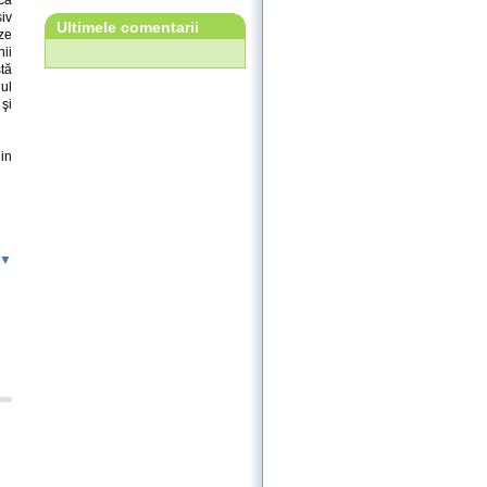
siv
Ultimele comentarii
ize
nii
tă
ul
şi
din
 ▼