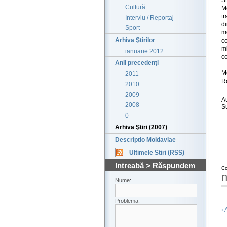
Cultură
Mo
tr
Interviu / Reportaj
di
Sport
m
Arhiva Ştirilor
c
m
ianuarie 2012
co
Anii precedenţi
Me
2011
Ro
2010
2009
A
2008
S
0
Arhiva Ştiri (2007)
Descriptio Moldaviae
Ultimele Stiri (RSS)
Intreabă > Răspundem
Co
n
Nume:
Problema:
‹ 