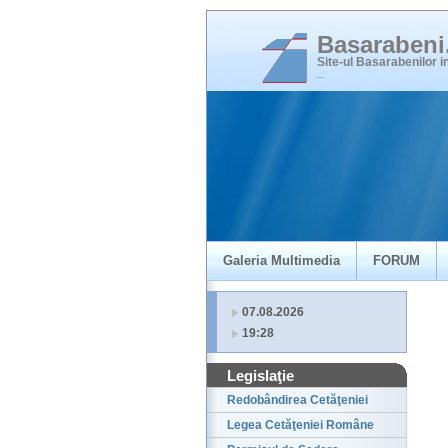
Basaraben
Site-ul Basarabenilor 
_
Galeria Multimedia
FORUM
07.08.2026
19:28
Legislaţie
Redobândirea Cetăţeniei
Legea Cetăţeniei Române