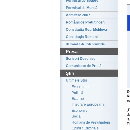
Permisul de Şedere
Permisul de Muncă
Admitere 2007
Românii de Pretutindeni
Constituţia Rep. Moldova
Constituţia României
Declaratia de Independenta
Presa
Scrisori Deschise
Comunicate de Presă
Ştiri
Ultimele Ştiri
Eveniment
D
Politică
R
Externe
re
Integrare Europeană
„
Economie
de
Social
la
Românii de Pretutindeni
Fl
Opinii / Editoriale