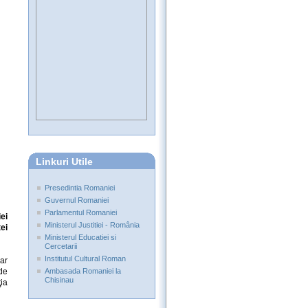
Linkuri Utile
Presedintia Romaniei
Guvernul Romaniei
Parlamentul Romaniei
ei
Ministerul Justitiei - România
ei
Ministerul Educatiei si
Cercetarii
Institutul Cultural Roman
ar
 de
Ambasada Romaniei la
Chisinau
ţia