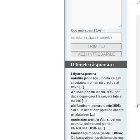
‹ 
Cod anti-spam |
1+7=
Ultimele răspunsuri
Lilyutza pentru
natalita.popescu:
Odata ce esti
si cetatean roman nu cred ca ai
nevo
[...]
Anusca pentru dorin1995:
dar
daca depui direct la universitate si
nu intri
[...]
cielfanthom pentru dorin1995:
2
Salut! In acest caz aplici ca oricare
alt absolven
[...]
marinaian pentru Alina:
cei mai
marsavi soferi sand pe ruta
BRASOV-CHISINA
[...]
luminitacumpana pentru D0ina:
Ca basarabean cu diploma din rep.