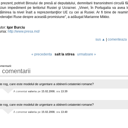
 prezent, potrivit Biroului de presă al deputatului, demnitarii transnistreni circulă f
ciun impediment pe teritoriul Rusiei şi Ucrainei. „Vineri, în Portugalia va avea 
tâlnirea la nivel înalt a reprezentanţilor UE cu cei ai Rusiei. Ar fi bine de reamin
ederaţiei Ruse despre această promisiune”, a adăugat Marianne Mikko.
utor:
Igor Burciu
ursa:
http://www.presa.md/
sus ▲
|
comenteaza
« precedenta
salt la stirea
urmatoare »
mentarii:
 comentarii
te rog, care este modelul de urgentare a obtinerii cetateniei romane?
A comentat
valeriu
pe
15.02.2008
, ora
13:39
te rog, care este modelul de urgentare a obtinerii cetateniei romane?
A comentat
valeriu
pe
15.02.2008
, ora
13:40