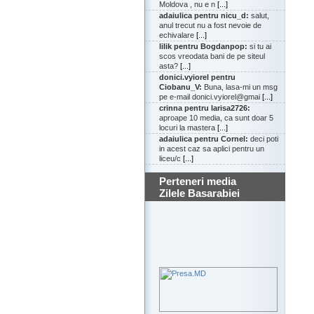
Moldova , nu e n
[...]
adaiulica pentru nicu_d:
salut,
anul trecut nu a fost nevoie de
echivalare
[...]
lilik pentru Bogdanpop:
si tu ai
scos vreodata bani de pe siteul
asta?
[...]
donici.vyiorel pentru
Ciobanu_V:
Buna, lasa-mi un msg
pe e-mail donici.vyiorel@gmai
[...]
crinna pentru larisa2726:
aproape 10 media, ca sunt doar 5
locuri la mastera
[...]
adaiulica pentru Cornel:
deci poti
in acest caz sa aplici pentru un
liceu/c
[...]
Perteneri media
Zilele Basarabiei