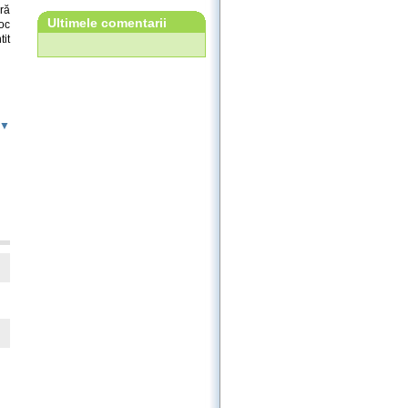
ără
Ultimele comentarii
loc
tit
 ▼