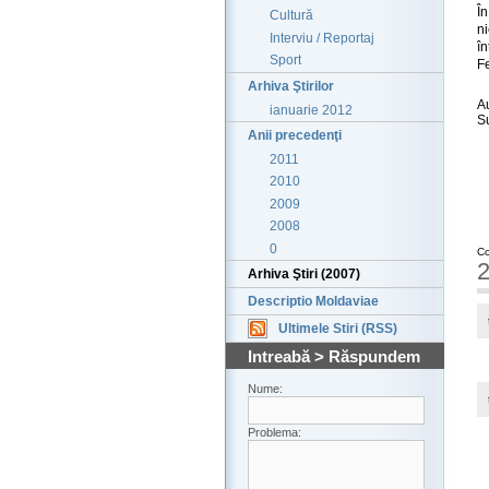
În
Cultură
ni
Interviu / Reportaj
în
Sport
F
Arhiva Ştirilor
A
ianuarie 2012
S
Anii precedenţi
2011
2010
2009
2008
0
Co
2
Arhiva Ştiri (2007)
Descriptio Moldaviae
Ultimele Stiri (RSS)
Intreabă > Răspundem
Nume:
Problema: