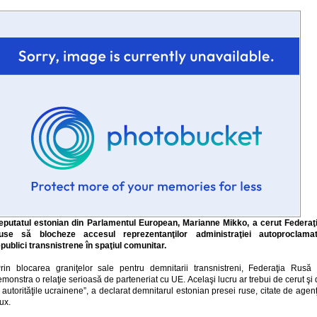
eputatul estonian din Parlamentul European, Marianne Mikko, a cerut Federaţi
use să blocheze accesul reprezentanţilor administraţiei autoproclamat
publici transnistrene în spaţiul comunitar.
Prin blocarea graniţelor sale pentru demnitarii transnistreni, Federaţia Rusă 
monstra o relaţie serioasă de parteneriat cu UE. Acelaşi lucru ar trebui de cerut şi
 autorităţile ucrainene”, a declarat demnitarul estonian presei ruse, citate de agen
ux.