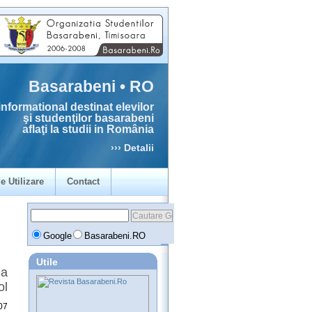
Basarabeni • RO
informational destinat elevilor
şi studenţilor basarabeni
aflaţi la studii in România
››› Detalii
e Utilizare
Contact
Google
Basarabeni.RO
Utile
la
ol
07