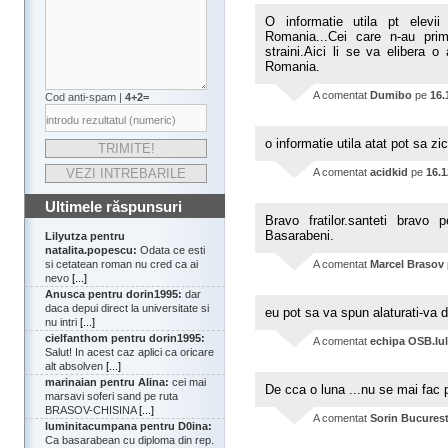
O informatie utila pt elevii 
Romania...Cei care n-au prim
straini.Aici li se va elibera 
Romania.
A comentat
Dumibo
pe
16.
Cod anti-spam |
4+2=
o informatie utila atat pot sa zic
A comentat
acidkid
pe
16.1
Ultimele răspunsuri
Bravo fratilor.santeti bravo 
Basarabeni.
Lilyutza pentru
natalita.popescu:
Odata ce esti
A comentat
Marcel Brasov
si cetatean roman nu cred ca ai
nevo
[...]
Anusca pentru dorin1995:
dar
daca depui direct la universitate si
eu pot sa va spun alaturati-va d
nu intri
[...]
cielfanthom pentru dorin1995:
A comentat
echipa OSB.Iul
Salut! In acest caz aplici ca oricare
alt absolven
[...]
marinaian pentru Alina:
cei mai
De cca o luna ...nu se mai fac 
marsavi soferi sand pe ruta
BRASOV-CHISINA
[...]
A comentat
Sorin Bucurest
luminitacumpana pentru D0ina:
Ca basarabean cu diploma din rep.