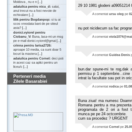
Moldova , nu e n
[...]
29 10 1981 glodeni a09051214
adaiulica pentru nicu_d:
salut,
anul trecut nu a fost nevoie de
A comentat
ursu oleg
pe
0
echivalare
[...]
lilik pentru Bogdanpop:
si tu ai
scos vreodata bani de pe siteul
nu pot nicidecum sa fac program
asta?
[...]
donici.vyiorel pentru
A comentat
viola1074@mai
Ciobanu_V:
Buna, lasa-mi un msg
pe e-mail donici.vyiorel@gmai
[...]
crinna pentru larisa2726:
aproape 10 media, ca sunt doar 5
locuri la mastera
[...]
A comentat
Guidea Denis
adaiulica pentru Cornel:
deci poti
in acest caz sa aplici pentru un
liceu/c
[...]
bun.dar spune-mi te rog,dak a
permisu p 1 septembrie...cine
Perteneri media
intrat la facultate sau pot in or
Zilele Basarabiei
A comentat
rodica
pe
01.08
Buna ziua! ma numesc Doamna 
Romana pentru a ma prezenta 
programata de 2 ori a fost ta
munca pe pe 24 octcombrie.
cum sa procedez ? URGENT
A comentat
Cornel
pe
25.0