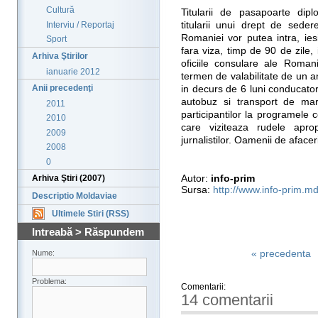
Cultură
Titularii de pasapoarte dipl
Interviu / Reportaj
titularii unui drept de sede
Romaniei vor putea intra, ies
Sport
fara viza, timp de 90 de zile, 
Arhiva Ştirilor
oficiile consulare ale Romani
ianuarie 2012
termen de valabilitate de un a
Anii precedenţi
in decurs de 6 luni conducato
autobuz si transport de marf
2011
participantilor la programele
2010
care viziteaza rudele apro
2009
jurnalistilor. Oamenii de afacer
2008
0
Autor:
info-prim
Arhiva Ştiri (2007)
Sursa:
http://www.info-prim.md
Descriptio Moldaviae
Ultimele Stiri (RSS)
Intreabă > Răspundem
« precedenta
Nume:
Problema:
Comentarii:
14 comentarii