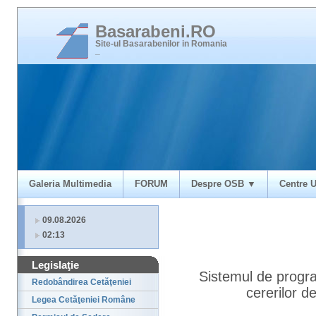
Basarabeni.RO
Site-ul Basarabenilor in Romania
_
Galeria Multimedia
FORUM
Despre OSB ▼
Centre U
09.08.2026
02:13
Legislaţie
Sistemul de progr
Redobândirea Cetăţeniei
cererilor d
Legea Cetăţeniei Române