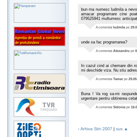
bun ma numesc ludmila a nevoid
amacar programare cine poa
079525941 multumesc anticipa
A comentat
ludmila
pe
29.
unde sa fac programarea?
A comentat
Alexandru
pe
0
In cazul cind ai chemare din r
mi deschide viza. Nu stiu adres
A comentat
Tamar
pe
29.05
Buna ! Va rog sa-mi raspundet
urgentare pentru obtinerea ceta
A comentat
Sidonia
pe
16.
‹ Arhiva Stiri 2007
|
sus ▲