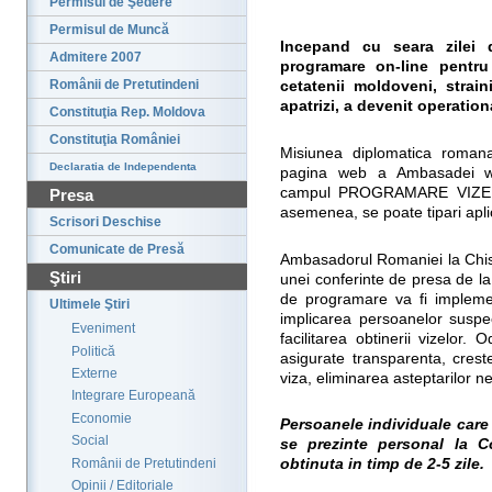
Permisul de Şedere
Permisul de Muncă
Incepand cu seara zilei 
Admitere 2007
programare on-line pentru
Românii de Pretutindeni
cetatenii moldoveni, strain
apatrizi, a devenit operation
Constituţia Rep. Moldova
Constituţia României
Misiunea diplomatica romana
Declaratia de Independenta
pagina web a Ambasadei ww
campul PROGRAMARE VIZE si 
Presa
asemenea, se poate tipari apli
Scrisori Deschise
Comunicate de Presă
Ambasadorul Romaniei la Chisi
Ştiri
unei conferinte de presa de la 
de programare va fi implemen
Ultimele Ştiri
implicarea persoanelor suspec
Eveniment
facilitarea obtinerii vizelor.
Politică
asigurate transparenta, crest
Externe
viza, eliminarea asteptarilor nej
Integrare Europeană
Economie
Persoanele individuale care
Social
se prezinte personal la Co
Românii de Pretutindeni
obtinuta in timp de 2-5 zile.
Opinii / Editoriale