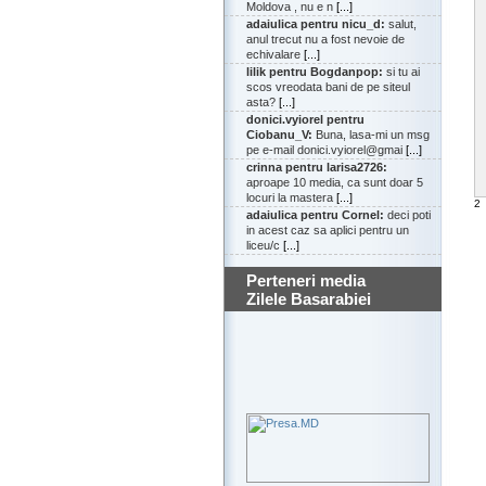
Moldova , nu e n
[...]
adaiulica pentru nicu_d:
salut,
anul trecut nu a fost nevoie de
echivalare
[...]
lilik pentru Bogdanpop:
si tu ai
scos vreodata bani de pe siteul
asta?
[...]
donici.vyiorel pentru
Ciobanu_V:
Buna, lasa-mi un msg
pe e-mail donici.vyiorel@gmai
[...]
crinna pentru larisa2726:
aproape 10 media, ca sunt doar 5
locuri la mastera
[...]
2
adaiulica pentru Cornel:
deci poti
in acest caz sa aplici pentru un
liceu/c
[...]
Perteneri media
Zilele Basarabiei