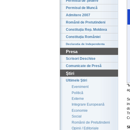
Permisul de Şedere
Permisul de Muncă
Admitere 2007
Românii de Pretutindeni
Constituţia Rep. Moldova
Constituţia României
Declaratia de Independenta
Presa
Scrisori Deschise
Comunicate de Presă
Ştiri
Ultimele Ştiri
"
Eveniment
ag
Politică
Externe
S
i
Integrare Europeană
do
Economie
Tr
Social
Co
Românii de Pretutindeni
S
Opinii / Editoriale