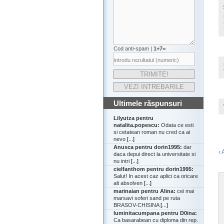
Cod anti-spam |
1+7=
Ultimele răspunsuri
Lilyutza pentru
natalita.popescu:
Odata ce esti
si cetatean roman nu cred ca ai
nevo
[...]
Anusca pentru dorin1995:
dar
‹ 
daca depui direct la universitate si
nu intri
[...]
cielfanthom pentru dorin1995:
Salut! In acest caz aplici ca oricare
alt absolven
[...]
marinaian pentru Alina:
cei mai
marsavi soferi sand pe ruta
BRASOV-CHISINA
[...]
luminitacumpana pentru D0ina:
Ca basarabean cu diploma din rep.