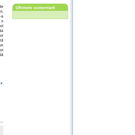
de
Ultimele comentarii
ri,
-a
 o
ol
da
lor
ză
un
toi
dă
 ▼