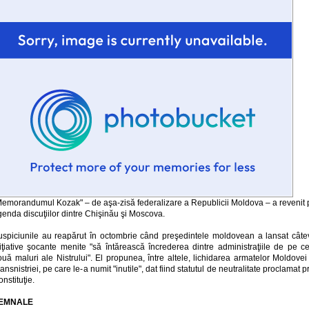
Memorandumul Kozak" – de aşa-zisă federalizare a Republicii Moldova – a revenit 
enda discuţiilor dintre Chişinău şi Moscova.
uspiciunile au reapărut în octombrie când preşedintele moldovean a lansat câte
niţiative şocante menite "să întărească încrederea dintre administraţiile de pe ce
uă maluri ale Nistrului". El propunea, între altele, lichidarea armatelor Moldovei
ansnistriei, pe care le-a numit "inutile", dat fiind statutul de neutralitate proclamat p
nstituţie.
EMNALE