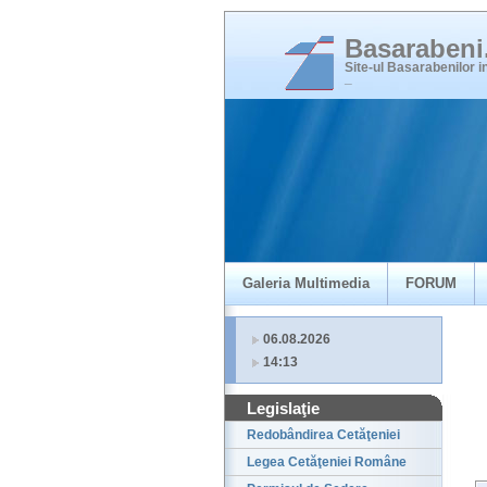
Basaraben
Site-ul Basarabenilor 
_
Galeria Multimedia
FORUM
06.08.2026
14:13
Legislaţie
Redobândirea Cetăţeniei
Legea Cetăţeniei Române