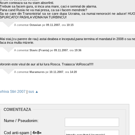
Acum conteaza sa nu stam abse4nti.
Trebuie sa facem gura, si inca una mare, caci e semnal de alarma.
Pana cand Rusia ne va mai presa, ca sa-i facem mendrele?
Sa se care din Transnistria! sa se care dupa Ucraina, ca numai nenorociri ne aduce! HU
SPURCATO! PASHLA VIDMA NA TURBINCU!
A comentat
Octavian
pe
09.11.2007
, ora
10:15
Mai stai,(cu parere de rau) astai deabea e inceputul,pana termina el mandatul in 2008 o sa n
faca inca multa mizerie.
A comentat
Slavic (Franta)
pe
09.11.2007
, ora
19:36
Voronin este visul de aur al lui Iura Rosca. Traiasca VoRosca!!!!!
A comentat
Maramures
pe
10.11.2007
, ora
14:20
Arhiva Stiri 2007
|
sus ▲
COMENTEAZA
Nume / Pseudonim:
Cod anti-spam |
4+8=