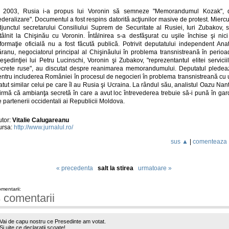
n 2003, Rusia i-a propus lui Voronin să semneze "Memorandumul Kozak", 
ederalizare". Documentul a fost respins datorită acţiunilor masive de protest. Miercu
djunctul secretarului Consiliului Suprem de Securitate al Rusiei, Iuri Zubakov, s
ntâlnit la Chişinău cu Voronin. Întâlnirea s-a desfăşurat cu uşile închise şi nici
nformaţie oficială nu a fost făcută publică. Potrivit deputatului independent Anat
ăranu, negociatorul principal al Chişinăului în problema transnistreană în perioa
eşedinţiei lui Petru Lucinschi, Voronin şi Zubakov, "reprezentantul elitei servicii
ecrete ruse", au discutat despre reanimarea memorandumului. Deputatul pledea
entru includerea României în procesul de negocieri în problema transnistreană cu 
atut similar celui pe care îl au Rusia şi Ucraina. La rândul său, analistul Oazu Nan
firmă că ambianţa secretă în care a avut loc întrevederea trebuie să-i pună în gar
 partenerii occidentali ai Republicii Moldova.
utor:
Vitalie Calugareanu
ursa:
http://www.jurnalul.ro/
sus ▲
|
comenteaza
« precedenta
salt la stirea
urmatoare »
mentarii:
 comentarii
Vai de capu nostru ce Presedinte am votat.
Si uite ce declaratii scoate!