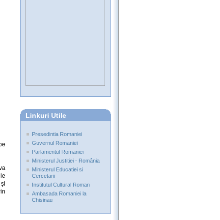
Linkuri Utile
Presedintia Romaniei
Guvernul Romaniei
pe
Parlamentul Romaniei
Ministerul Justitiei - România
va
Ministerul Educatiei si
le
Cercetarii
 şi
Institutul Cultural Roman
rin
Ambasada Romaniei la
Chisinau