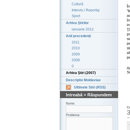
Cultură
Î
Interviu / Reportaj
"f
a
Sport
î
Arhiva Ştirilor
i
ianuarie 2012
Ţ
pr
Anii precedenţi
s
2011
p
st
2010
a
2009
pe
2008
0
A
S
Arhiva Ştiri (2007)
Descriptio Moldaviae
Ultimele Stiri (RSS)
Intreabă > Răspundem
Nume:
Co
3
Problema: