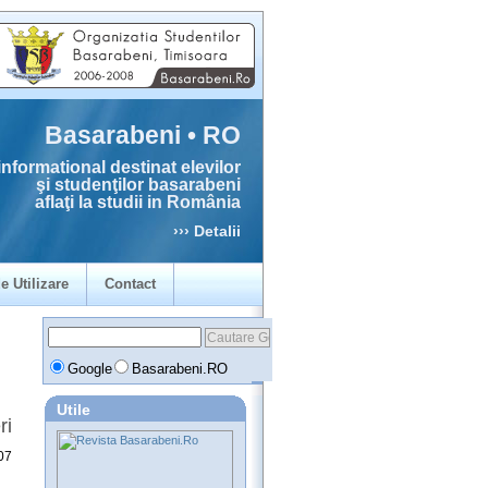
Basarabeni • RO
informational destinat elevilor
şi studenţilor basarabeni
aflaţi la studii in România
››› Detalii
e Utilizare
Contact
Google
Basarabeni.RO
Utile
ri
07