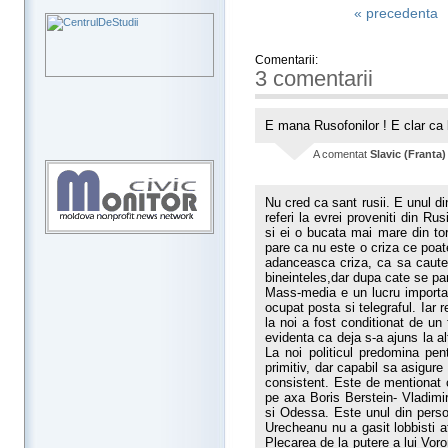
« precedenta
Comentarii:
3 comentarii
E mana Rusofonilor ! E clar ca 
A comentat
Slavic (Franta)
Nu cred ca sant rusii. E unul di
referi la evrei proveniti din Ru
si ei o bucata mai mare din to
pare ca nu este o criza ce poat
adanceasca criza, ca sa caute
bineinteles,dar dupa cate se par
Mass-media e un lucru importa
ocupat posta si telegraful. Iar 
la noi a fost conditionat de un 
evidenta ca deja s-a ajuns la a
La noi politicul predomina p
primitiv, dar capabil sa asigure
consistent. Este de mentionat 
pe axa Boris Berstein- Vladimi
si Odessa. Este unul din perso
Urecheanu nu a gasit lobbisti a
Plecarea de la putere a lui Voro