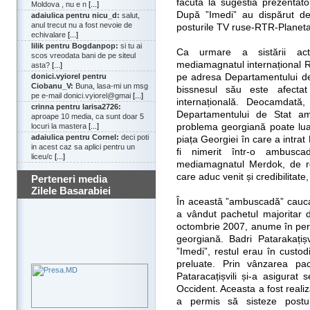
făcută la sugestia prezentato
Moldova , nu e n
[...]
După ”Imedi” au dispărut de p
adaiulica pentru nicu_d:
salut,
anul trecut nu a fost nevoie de
posturile TV ruse-RTR-Planeta
echivalare
[...]
lilik pentru Bogdanpop:
si tu ai
Ca urmare a sistării activ
scos vreodata bani de pe siteul
mediamagnatul internațional R
asta?
[...]
pe adresa Departamentului de 
donici.vyiorel pentru
Ciobanu_V:
Buna, lasa-mi un msg
bissnesul său este afecta
pe e-mail donici.vyiorel@gmai
[...]
internațională. Deocamdată,
crinna pentru larisa2726:
Departamentului de Stat am
aproape 10 media, ca sunt doar 5
problema georgiană poate lua
locuri la mastera
[...]
adaiulica pentru Cornel:
deci poti
piața Georgiei în care a intr
in acest caz sa aplici pentru un
fi nimerit într-o ambusca
liceu/c
[...]
mediamagnatul Merdok, de re
care aduc venit și credibilitate,
Perteneri media
Zilele Basarabiei
În această ”ambuscadă” caucazi
a vândut pachetul majoritar d
octombrie 2007, anume în perio
georgiană. Badri Patarakațiș
”Imedi”, restul erau în custo
preluate. Prin vânzarea pac
Pataracațișvili și-a asigurat 
Occident. Aceasta a fost reali
a permis să sisteze postu