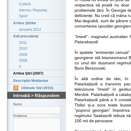
Cultură
respectiva să poată nu doar 
Interviu / Reportaj
problemele țării. În Georgia d
deficiențe. Nu cred că mâna rus
Sport
Mai degrabă, sunt de părere c
Arhiva Ştirilor
concertarea opoziției georgien
ianuarie 2012
Anii precedenţi
”Imedi”- magnatul australian 
Patarakașvili
2011
2010
În spatele ”eminenței cenușii” a
2009
georgiene stă bissnesmanul Badr
2008
cu unul din dușmanii regimul
0
Boris Berezovski.
Arhiva Ştiri (2007)
În altă ordine de idei, în 
Descriptio Moldaviae
Patarkațișvili a transmis pac
Ultimele Stiri (RSS)
televiziune ”Imedi” în gesti
Merdok. Patarkațișvili a catalo
Intreabă > Răspundem
Patarkațișvili până a fi consi
Nume:
Tbilisi și-a scos toate bussi
”poporul georgian” împotriva 
regimului Saakașvili tebuia s
Problema:
100 mii de persoane.