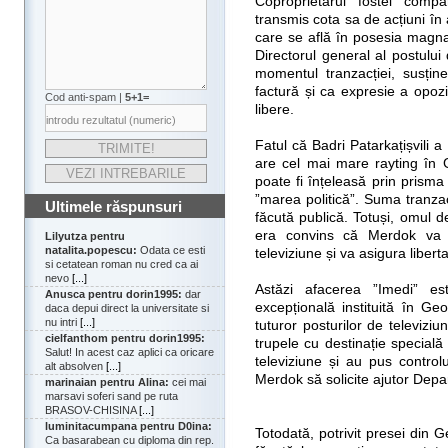
Coproprietarul fostei compa
transmis cota sa de acțiuni î
care se află în posesia magna
Directorul general al postului 
momentul tranzacției, susți
factură și ca expresie a opozi
Cod anti-spam |
5+1=
libere.
Fatul că Badri Patarkațișvili 
are cel mai mare rayting în 
poate fi înțeleasă prin prisma 
”marea politică”. Suma tranzacț
Ultimele răspunsuri
făcută publică. Totuși, omul d
era convins că Merdok va me
Lilyutza pentru
natalita.popescu:
Odata ce esti
televiziune și va asigura libert
si cetatean roman nu cred ca ai
nevo
[...]
Astăzi afacerea ”Imedi” est
Anusca pentru dorin1995:
dar
excepțională instituită în Ge
daca depui direct la universitate si
nu intri
[...]
tuturor posturilor de televiziu
cielfanthom pentru dorin1995:
trupele cu destinație specială 
Salut! In acest caz aplici ca oricare
televiziune și au pus control
alt absolven
[...]
Merdok să solicite ajutor Depar
marinaian pentru Alina:
cei mai
marsavi soferi sand pe ruta
BRASOV-CHISINA
[...]
luminitacumpana pentru D0ina:
Totodată, potrivit presei din Ge
Ca basarabean cu diploma din rep.