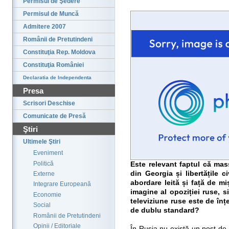
Permisul de Şedere
Permisul de Muncă
Admitere 2007
Românii de Pretutindeni
Constituţia Rep. Moldova
Constituţia României
Declaratia de Independenta
Presa
Scrisori Deschise
Comunicate de Presă
Ştiri
Ultimele Ştiri
Eveniment
Politică
Este relevant faptul că mas
din Georgia și libertățile 
Externe
abordare leită și față de mi
Integrare Europeană
imagine al opoziției ruse, s
Economie
televiziune ruse este de în
Social
de dublu standard?
Românii de Pretutindeni
Opinii / Editoriale
În Rusia nu există un post de 