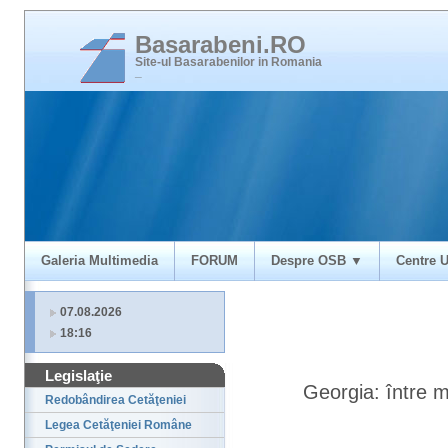
Basarabeni.RO
Site-ul Basarabenilor in Romania
_
Galeria Multimedia
FORUM
Despre OSB ▼
Centre U
07.08.2026
18:16
Legislaţie
Georgia: între m
Redobândirea Cetăţeniei
Legea Cetăţeniei Române