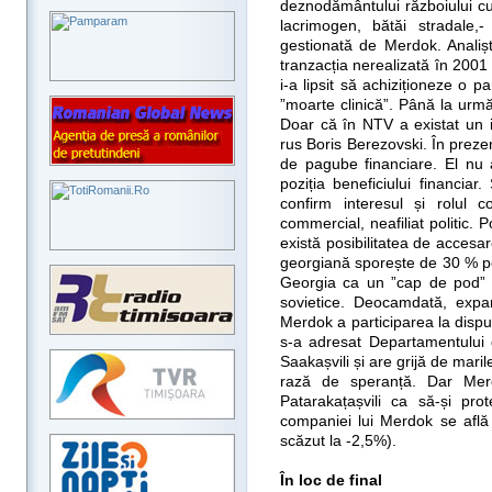
deznodământului războiului cu o
lacrimogen, bătăi stradale,
gestionată de Merdok. Analișt
tranzacția nerealizată în 200
i-a lipsit să achiziționeze o p
”moarte clinică”. Până la urm
Doar că în NTV a existat un i
rus Boris Berezovski. În preze
de pagube financiare. El nu a
poziția beneficiului financi
confirm interesul și rolul 
commercial, neafiliat politic.
există posibilitatea de accesar
georgiană sporește de 30 % 
Georgia ca un ”cap de pod” p
sovietice. Deocamdată, expa
Merdok a participarea la disput
s-a adresat Departamentului d
Saakașvili și are grijă de maril
rază de speranță. Dar Mer
Patarakațașvili ca să-și pro
companiei lui Merdok se află 
scăzut la -2,5%).
În loc de final