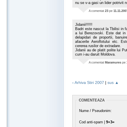
nu se v-a gasi un lider potrivit n
A comentat
23
pe
11.11.200
Jidanii!!!!!!
Badri este nascut la Tbilisi in 
a lui Berezovski. Este dat in
delapidari de proportii, banui
afacerile Aeroflotului etc. E
cererea rusilor de extradare.
Jidanii au de platit polite lui 
cum i-au daruit Moldova.
A comentat
Maramures
pe
‹ Arhiva Stiri 2007
|
sus ▲
COMENTEAZA
Nume / Pseudonim:
Cod anti-spam |
9+3=