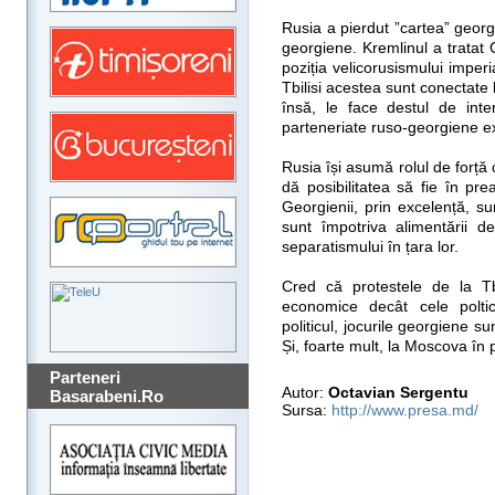
Rusia a pierdut ”cartea” georgi
georgiene. Kremlinul a tratat
poziția velicorusismului imperi
Tbilisi acestea sunt conectate 
însă, le face destul de int
parteneriate ruso-georgiene exi
Rusia își asumă rolul de forță c
dă posibilitatea să fie în pre
Georgienii, prin excelență, su
sunt împotriva alimentării d
separatismului în țara lor.
Cred că protestele de la Tbi
economice decât cele polti
politicul, jocurile georgiene 
Și, foarte mult, la Moscova în p
Parteneri
Autor:
Octavian Sergentu
Basarabeni.Ro
Sursa:
http://www.presa.md/