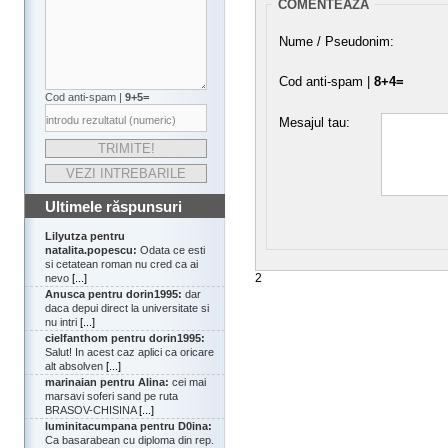
COMENTEAZA
Nume / Pseudonim:
Cod anti-spam |
8+4=
Cod anti-spam |
9+5=
Mesajul tau:
Ultimele răspunsuri
Lilyutza pentru
natalita.popescu:
Odata ce esti
si cetatean roman nu cred ca ai
2
nevo
[...]
Anusca pentru dorin1995:
dar
daca depui direct la universitate si
nu intri
[...]
cielfanthom pentru dorin1995:
Salut! In acest caz aplici ca oricare
alt absolven
[...]
marinaian pentru Alina:
cei mai
marsavi soferi sand pe ruta
BRASOV-CHISINA
[...]
luminitacumpana pentru D0ina:
Ca basarabean cu diploma din rep.