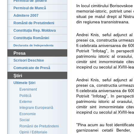
Permisul de Şedere
In locul cimitirului Borisovskoe
Permisul de Muncă
memorial-istoric, potrivit unei 
Admitere 2007
situat pe malul drept al Nistru
din regiunea transnistreana.
Românii de Pretutindeni
Constituţia Rep. Moldova
Andrei Knis, seful adjunct al
Constituţia României
presei ca, constructia urmeaz
fi celebrata aniversarea de 60
Declaratia de Independenta
Potrivit “Infotag”, In perspe
Presa
patrimoniu istoric al orasului,
Scrisori Deschise
cimitir sint inmormintate cite
incepind cu secolul al XVIII-lea
Comunicate de Presă
Ştiri
Andrei Knis, seful adjunct al
Ultimele Ştiri
presei ca, constructia urmeaz
Eveniment
fi celebrata aniversarea de 60
Politică
Potrivit “Infotag”, In perspe
patrimoniu istoric al orasului,
Externe
cimitir sint inmormintate cite
Integrare Europeană
incepind cu secolul al XVIII-lea
Economie
Social
"Pina acum au fost identifica
Românii de Pretutindeni
garnizoanei cetatii Bender, 
Opinii / Editoriale