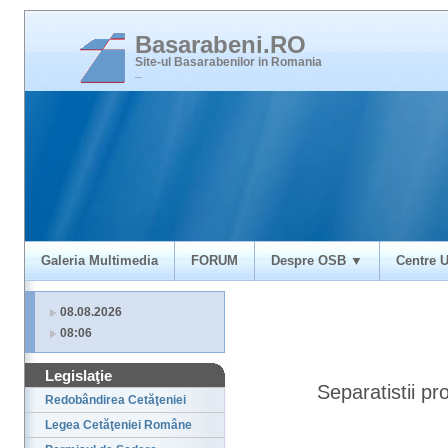
Basarabeni.RO
Site-ul Basarabenilor in Romania
_
Galeria Multimedia
FORUM
Despre OSB ▼
Centre U
08.08.2026
08:06
Legislaţie
Separatistii pr
Redobândirea Cetăţeniei
Legea Cetăţeniei Române