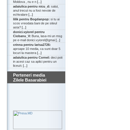
Moldova , nu e n
[...]
adaiulica pentru nicu_d:
salut,
anul trecut nu a fost nevoie de
echivalare
[...]
lilik pentru Bogdanpop:
si tu ai
scos vreodata bani de pe siteul
asta?
[...]
donici.vyiorel pentru
Ciobanu_V:
Buna, lasa-mi un msg
pe e-mail donici.vyiorel@gmai
[...]
crinna pentru larisa2726:
aproape 10 media, ca sunt doar 5
locuri la mastera
[...]
adaiulica pentru Cornel:
deci poti
in acest caz sa aplici pentru un
liceu/c
[...]
Perteneri media
Zilele Basarabiei