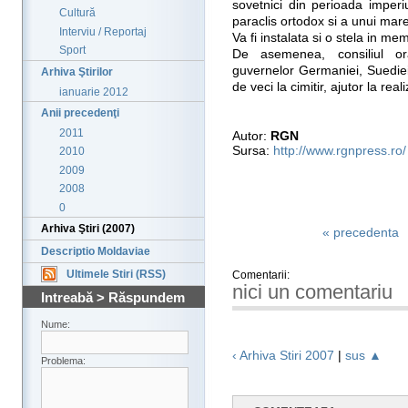
sovetnici din perioada imperi
Cultură
paraclis ortodox si a unui mare 
Interviu / Reportaj
Va fi instalata si o stela in memo
Sport
De asemenea, consiliul or
guvernelor Germaniei, Suediei
Arhiva Ştirilor
de veci la cimitir, ajutor la rea
ianuarie 2012
Anii precedenţi
2011
Autor:
RGN
Sursa:
http://www.rgnpress.ro/
2010
2009
2008
0
Arhiva Ştiri (2007)
« precedenta
Descriptio Moldaviae
Ultimele Stiri (RSS)
Comentarii:
nici un comentariu
Intreabă > Răspundem
Nume:
‹ Arhiva Stiri 2007
|
sus ▲
Problema: