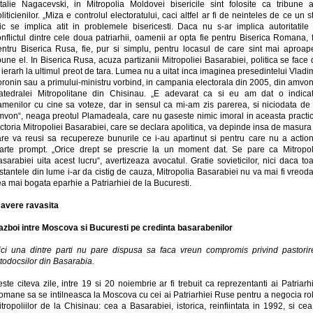
italie Nagacevski, in Mitropolia Moldovei bisericile sint folosite ca tribune a
liticienilor. „Miza e controlul electoratului, caci altfel ar fi de neinteles de ce un s
aic se implica atit in problemele bisericesti. Daca nu s-ar implica autoritatile 
nflictul dintre cele doua patriarhii, oamenii ar opta fie pentru Biserica Romana, 
entru Biserica Rusa, fie, pur si simplu, pentru locasul de care sint mai aproape
une el. In Biserica Rusa, acuza partizanii Mitropoliei Basarabiei, politica se face
 ierarh la ultimul preot de tara. Lumea nu a uitat inca imaginea presedintelui Vladi
oronin sau a primului-ministru vorbind, in campania electorala din 2005, din amvon
atedralei Mitropolitane din Chisinau. „E adevarat ca si eu am dat o indicat
amenilor cu cine sa voteze, dar in sensul ca mi-am zis parerea, si niciodata de 
mvon“, neaga preotul Plamadeala, care nu gaseste nimic imoral in aceasta practic
ctoria Mitropoliei Basarabiei, care se declara apolitica, va depinde insa de masura
are va reusi sa recupereze bunurile ce i-au apartinut si pentru care nu a action
oarte prompt. „Orice drept se prescrie la un moment dat. Se pare ca Mitropol
sarabiei uita acest lucru“, avertizeaza avocatul. Gratie sovieticilor, nici daca to
stantele din lume i-ar da cistig de cauza, Mitropolia Basarabiei nu va mai fi vreod
a mai bogata eparhie a Patriarhiei de la Bucuresti.
 avere ravasita
azboi intre Moscova si Bucuresti pe credinta basarabenilor
ici una dintre parti nu pare dispusa sa faca vreun compromis privind pastorir
todocsilor din Basarabia.
ste citeva zile, intre 19 si 20 noiembrie ar fi trebuit ca reprezentanti ai Patriarh
omane sa se intilneasca la Moscova cu cei ai Patriarhiei Ruse pentru a negocia rol
tropoliilor de la Chisinau: cea a Basarabiei, istorica, reinfiintata in 1992, si ce