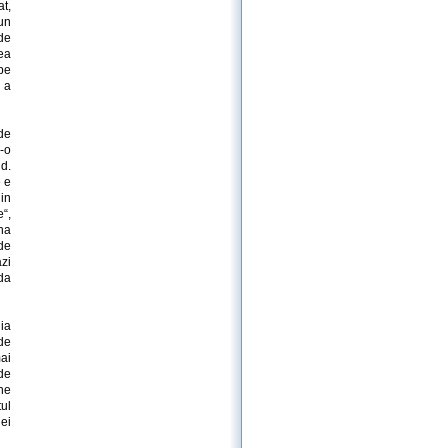
t,
 un
de
ea
 pe
u a
de
r-o
nd.
e e
 in
“,
na
nde
zi
nda
ia
 de
mai
 de
ne
tul
ei