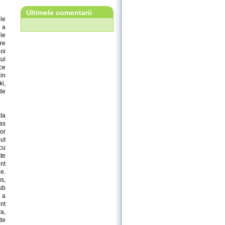
Ultimele comentarii
le
 a
le
re
oi
ul
ce
 in
i,
de
ta
as
lor
nut
cu
te
nt
ie.
us,
sub
e a
int
va,
 de