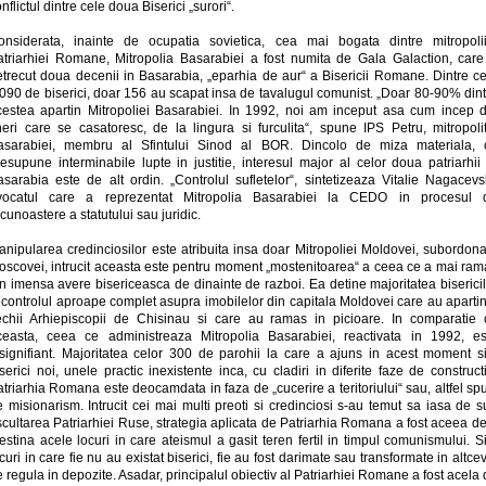
nflictul dintre cele doua Biserici „surori“.
onsiderata, inainte de ocupatia sovietica, cea mai bogata dintre mitropolii
atriarhiei Romane, Mitropolia Basarabiei a fost numita de Gala Galaction, care
etrecut doua decenii in Basarabia, „eparhia de aur“ a Bisericii Romane. Dintre ce
.090 de biserici, doar 156 au scapat insa de tavalugul comunist. „Doar 80-90% dint
cestea apartin Mitropoliei Basarabiei. In 1992, noi am inceput asa cum incep d
ineri care se casatoresc, de la lingura si furculita“, spune IPS Petru, mitropolit
asarabiei, membru al Sfintului Sinod al BOR. Dincolo de miza materiala, 
esupune interminabile lupte in justitie, interesul major al celor doua patriarhii
asarabia este de alt ordin. „Controlul sufletelor“, sintetizeaza Vitalie Nagacevsk
vocatul care a reprezentat Mitropolia Basarabiei la CEDO in procesul 
cunoastere a statutului sau juridic.
anipularea credinciosilor este atribuita insa doar Mitropoliei Moldovei, subordona
oscovei, intrucit aceasta este pentru moment „mostenitoarea“ a ceea ce a mai ram
n imensa avere bisericeasca de dinainte de razboi. Ea detine majoritatea biserici
 controlul aproape complet asupra imobilelor din capitala Moldovei care au aparti
echii Arhiepiscopii de Chisinau si care au ramas in picioare. In comparatie 
ceasta, ceea ce administreaza Mitropolia Basarabiei, reactivata in 1992, es
nsignifiant. Majoritatea celor 300 de parohii la care a ajuns in acest moment si
serici noi, unele practic inexistente inca, cu cladiri in diferite faze de construct
triarhia Romana este deocamdata in faza de „cucerire a teritoriului“ sau, altfel sp
 misionarism. Intrucit cei mai multi preoti si credinciosi s-au temut sa iasa de 
cultarea Patriarhiei Ruse, strategia aplicata de Patriarhia Romana a fost aceea d
estina acele locuri in care ateismul a gasit teren fertil in timpul comunismului. S
curi in care fie nu au existat biserici, fie au fost darimate sau transformate in altce
 regula in depozite. Asadar, principalul obiectiv al Patriarhiei Romane a fost acela