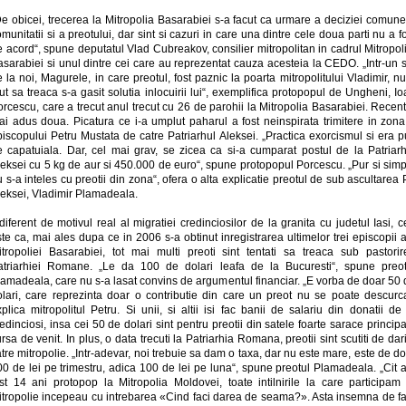
De obicei, trecerea la Mitropolia Basarabiei s-a facut ca urmare a deciziei comune
munitatii si a preotului, dar sint si cazuri in care una dintre cele doua parti nu a f
 acord“, spune deputatul Vlad Cubreakov, consilier mitropolitan in cadrul Mitropol
sarabiei si unul dintre cei care au reprezentat cauza acesteia la CEDO. „Intr-un 
 la noi, Magurele, in care preotul, fost paznic la poarta mitropolitului Vladimir, n
ut sa treaca s-a gasit solutia inlocuirii lui“, exemplifica protopopul de Ungheni, I
rcescu, care a trecut anul trecut cu 26 de parohii la Mitropolia Basarabiei. Recen
ai adus doua. Picatura ce i-a umplut paharul a fost neinspirata trimitere in zona
iscopului Petru Mustata de catre Patriarhul Aleksei. „Practica exorcismul si era 
e capatuiala. Dar, cel mai grav, se zicea ca si-a cumparat postul de la Patriarh
leksei cu 5 kg de aur si 450.000 de euro“, spune protopopul Porcescu. „Pur si simp
 s-a inteles cu preotii din zona“, ofera o alta explicatie preotul de sub ascultarea
leksei, Vladimir Plamadeala.
diferent de motivul real al migratiei credinciosilor de la granita cu judetul Iasi, c
te ca, mai ales dupa ce in 2006 s-a obtinut inregistrarea ultimelor trei episcopii 
itropoliei Basarabiei, tot mai multi preoti sint tentati sa treaca sub pastorir
atriarhiei Romane. „Le da 100 de dolari leafa de la Bucuresti“, spune preot
lamadeala, care nu s-a lasat convins de argumentul financiar. „E vorba de doar 50 
olari, care reprezinta doar o contributie din care un preot nu se poate descurca
plica mitropolitul Petru. Si unii, si altii isi fac banii de salariu din donatii de
edinciosi, insa cei 50 de dolari sint pentru preotii din satele foarte sarace princip
rsa de venit. In plus, o data trecuti la Patriarhia Romana, preotii sint scutiti de dar
tre mitropolie. „Intr-adevar, noi trebuie sa dam o taxa, dar nu este mare, este de d
00 de lei pe trimestru, adica 100 de lei pe luna“, spune preotul Plamadeala. „Cit 
ost 14 ani protopop la Mitropolia Moldovei, toate intilnirile la care participam 
itropolie incepeau cu intrebarea «Cind faci darea de seama?». Asta insemna de fa