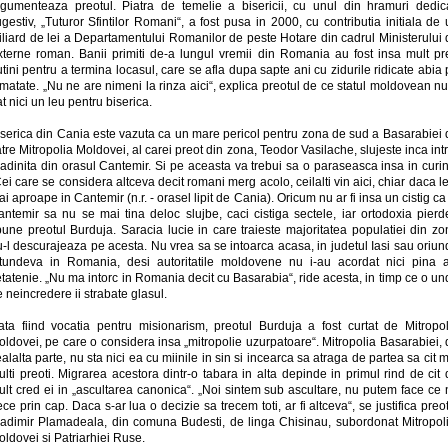
rgumenteaza preotul. Piatra de temelie a bisericii, cu unul din hramuri dedica
gestiv, „Tuturor Sfintilor Romani“, a fost pusa in 2000, cu contributia initiala de
iliard de lei a Departamentului Romanilor de peste Hotare din cadrul Ministerului 
xterne roman. Banii primiti de-a lungul vremii din Romania au fost insa mult pr
tini pentru a termina locasul, care se afla dupa sapte ani cu zidurile ridicate abia
matate. „Nu ne are nimeni la rinza aici“, explica preotul de ce statul moldovean n
t nici un leu pentru biserica.
iserica din Cania este vazuta ca un mare pericol pentru zona de sud a Basarabiei 
tre Mitropolia Moldovei, al carei preot din zona, Teodor Vasilache, slujeste inca int
adinita din orasul Cantemir. Si pe aceasta va trebui sa o paraseasca insa in curi
ei care se considera altceva decit romani merg acolo, ceilalti vin aici, chiar daca l
i aproape in Cantemir (n.r. - orasel lipit de Cania). Oricum nu ar fi insa un cistig ca
antemir sa nu se mai tina deloc slujbe, caci cistiga sectele, iar ortodoxia pierde
pune preotul Burduja. Saracia lucie in care traieste majoritatea populatiei din zo
-l descurajeaza pe acesta. Nu vrea sa se intoarca acasa, in judetul Iasi sau oriu
ltundeva in Romania, desi autoritatile moldovene nu i-au acordat nici pina a
tatenie. „Nu ma intorc in Romania decit cu Basarabia“, ride acesta, in timp ce o u
 neincredere ii strabate glasul.
ata fiind vocatia pentru misionarism, preotul Burduja a fost curtat de Mitropol
ldovei, pe care o considera insa „mitropolie uzurpatoare“. Mitropolia Basarabiei,
alalta parte, nu sta nici ea cu miinile in sin si incearca sa atraga de partea sa cit 
lti preoti. Migrarea acestora dintr-o tabara in alta depinde in primul rind de cit
ult cred ei in „ascultarea canonica“. „Noi sintem sub ascultare, nu putem face ce 
ece prin cap. Daca s-ar lua o decizie sa trecem toti, ar fi altceva“, se justifica preo
ladimir Plamadeala, din comuna Budesti, de linga Chisinau, subordonat Mitropoli
ldovei si Patriarhiei Ruse.