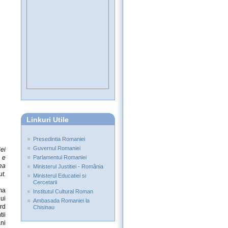
Linkuri Utile
Presedintia Romaniei
Guvernul Romaniei
iei
 e
Parlamentul Romaniei
rea
Ministerul Justitiei - România
t.
Ministerul Educatiei si
Cercetarii
rma
Institutul Cultural Roman
ui
Ambasada Romaniei la
ard
Chisinau
tii
ni