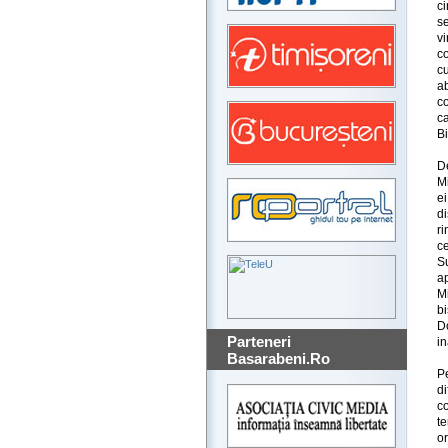
c
se
vi
c
cu
a
co
c
B
D
Mi
e
d
ri
ce
Su
ap
Mi
bi
D
Parteneri
in
Basarabeni.Ro
P
d
c
te
o