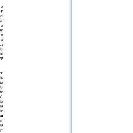
 a
ost
iei
sat
u a
oan
t a
 a
pus
ul
lu
 PF
ert
ale
ea
ul
de
“,
 la
ala
ile
oar
am
la
pt