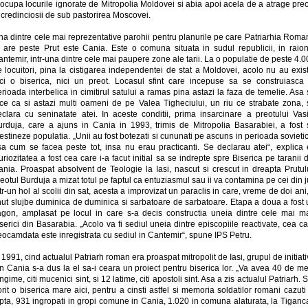
ocupa locurile ignorate de Mitropolia Moldovei si abia apoi acela de a atrage preo
 credinciosii de sub pastorirea Moscovei.
na dintre cele mai reprezentative parohii pentru planurile pe care Patriarhia Roma
e are peste Prut este Cania. Este o comuna situata in sudul republicii, in raion
ntemir, intr-una dintre cele mai paupere zone ale tarii. La o populatie de peste 4.
 locuitori, pina la cistigarea independentei de stat a Moldovei, acolo nu au exis
ici o biserica, nici un preot. Locasul sfint care incepuse sa se construiasca 
rioada interbelica in cimitirul satului a ramas pina astazi la faza de temelie. Asa
ace ca si astazi multi oameni de pe Valea Tigheciului, un riu ce strabate zona, 
eclara cu seninatate atei. In aceste conditii, prima insarcinare a preotului Vasi
urduja, care a ajuns in Cania in 1993, trimis de Mitropolia Basarabiei, a fost 
estineze populatia. „Unii au fost botezati si cununati pe ascuns in perioada sovieti
sa cum se facea peste tot, insa nu erau practicanti. Se declarau atei“, explica e
riozitatea a fost cea care i-a facut initial sa se indrepte spre Biserica pe taranii 
ania. Proaspat absolvent de Teologie la Iasi, nascut si crescut in dreapta Prutulu
eotul Burduja a mizat totul pe faptul ca entuziasmul sau ii va contamina pe cei din j
tr-un hol al scolii din sat, acesta a improvizat un paraclis in care, vreme de doi ani
inut slujbe duminica de duminica si sarbatoare de sarbatoare. Etapa a doua a fost 
agon, amplasat pe locul in care s-a decis constructia uneia dintre cele mai ma
serici din Basarabia. „Acolo va fi sediul uneia dintre episcopiile reactivate, cea c
ocamdata este inregistrata cu sediul in Cantemir“, spune IPS Petru.
 1991, cind actualul Patriarh roman era proaspat mitropolit de Iasi, grupul de initiat
n Cania s-a dus la el sa-i ceara un proiect pentru biserica lor. „Va avea 40 de me
ngime, citi mucenici sint, si 12 latime, citi apostoli sint. Asa a zis actualul Patriarh. 
rit o biserica mare aici, pentru a cinsti astfel si memoria soldatilor romani cazuti
pta, 931 ingropati in gropi comune in Cania, 1.020 in comuna alaturata, la Tiganc