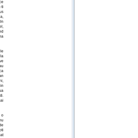
ce
-ti
lus
a,
 Un
l,
red
na
le
 la
ve
au
 ca
oan
ni,
 in
oua
ti.
ai
 o
nu
de
oti
at