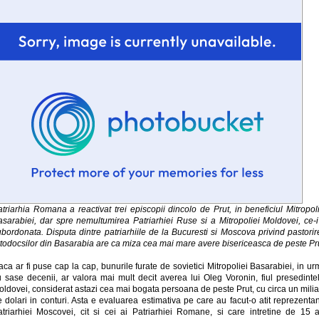
triarhia Romana a reactivat trei episcopii dincolo de Prut, in beneficiul Mitropol
asarabiei, dar spre nemultumirea Patriarhiei Ruse si a Mitropoliei Moldovei, ce-i
bordonata. Disputa dintre patriarhiile de la Bucuresti si Moscova privind pastori
rtodocsilor din Basarabia are ca miza cea mai mare avere bisericeasca de peste Pru
ca ar fi puse cap la cap, bunurile furate de sovietici Mitropoliei Basarabiei, in u
u sase decenii, ar valora mai mult decit averea lui Oleg Voronin, fiul presedintel
ldovei, considerat astazi cea mai bogata persoana de peste Prut, cu circa un mili
 dolari in conturi. Asta e evaluarea estimativa pe care au facut-o atit reprezentan
atriarhiei Moscovei, cit si cei ai Patriarhiei Romane, si care intretine de 15 a