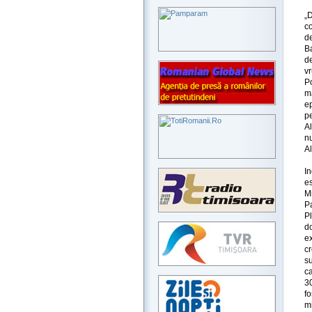
„
co
de
Ba
de
vr
Po
m
ep
p
A
nu
A
In
es
M
P
P
d
ex
cr
su
ca
3
f
m