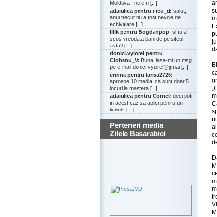
a
Moldova , nu e n
[...]
su
adaiulica pentru nicu_d:
salut,
anul trecut nu a fost nevoie de
m
echivalare
[...]
E
lilik pentru Bogdanpop:
si tu ai
pu
scos vreodata bani de pe siteul
ju
asta?
[...]
da
donici.vyiorel pentru
Ciobanu_V:
Buna, lasa-mi un msg
B
pe e-mail donici.vyiorel@gmai
[...]
ca
crinna pentru larisa2726:
gr
aproape 10 media, ca sunt doar 5
„C
locuri la mastera
[...]
ma
adaiulica pentru Cornel:
deci poti
in acest caz sa aplici pentru un
C
liceu/c
[...]
s
nu
Perteneri media
a
Zilele Basarabiei
ce
de
D
Mo
ce
mu
m
tr
V
Mo