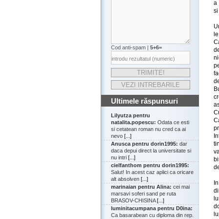
a 
si
U
l
Ca
Cod anti-spam |
5+6=
de
n
pe
f
d
B
cr
Ultimele răspunsuri
a
Cu
Lilyutza pentru
C
natalita.popescu:
Odata ce esti
pr
si cetatean roman nu cred ca ai
In
nevo
[...]
t
Anusca pentru dorin1995:
dar
daca depui direct la universitate si
v
nu intri
[...]
bi
cielfanthom pentru dorin1995:
de
Salut! In acest caz aplici ca oricare
alt absolven
[...]
In
marinaian pentru Alina:
cei mai
di
marsavi soferi sand pe ruta
lu
BRASOV-CHISINA
[...]
do
luminitacumpana pentru D0ina:
lu
Ca basarabean cu diploma din rep.