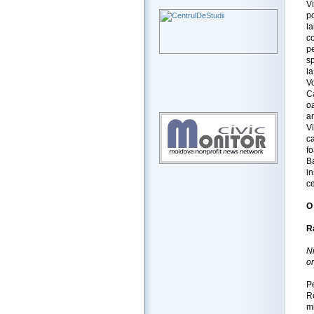
V
po
l
co
p
sp
la
V
C
o
a
Vi
c
f
Ba
in
ce
O
R
N
or
Pe
R
mi