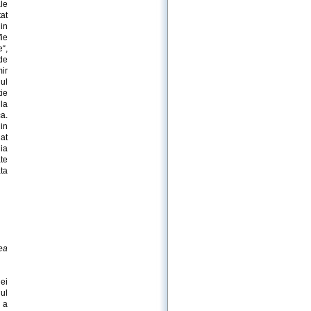
le
tat
in
fie
“,
 de
mir
ul
ie
la
a.
 in
at
ia
ate
ata
ea
iei
ul
a a