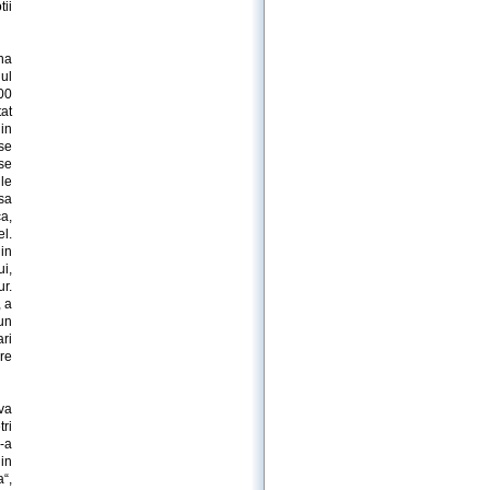
tii
na
ul
000
tat
in
 se
se
le
sa
ca,
l.
din
i,
ur.
, a
un
ri
are
iva
tri
S-a
 in
a“,