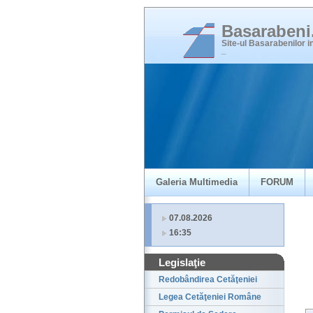
Basaraben
Site-ul Basarabenilor 
_
Galeria Multimedia
FORUM
07.08.2026
16:35
Legislaţie
Redobândirea Cetăţeniei
Legea Cetăţeniei Române