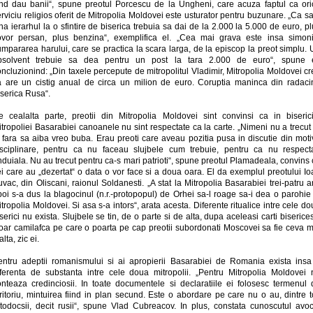
ind dau banii“, spune preotul Porcescu de la Ungheni, care acuza faptul ca ori
rviciu religios oferit de Mitropolia Moldovei este usturator pentru buzunare. „Ca sa
na ierarhul la o sfintire de biserica trebuia sa dai de la 2.000 la 5.000 de euro, p
ovor persan, plus benzina“, exemplifica el. „Cea mai grava este insa simoni
mpararea harului, care se practica la scara larga, de la episcop la preot simplu.
bsolvent trebuie sa dea pentru un post la tara 2.000 de euro“, spune e
ncluzionind: „Din taxele percepute de mitropolitul Vladimir, Mitropolia Moldovei c
a are un cistig anual de circa un milion de euro. Coruptia maninca din radaci
iserica Rusa“.
e cealalta parte, preotii din Mitropolia Moldovei sint convinsi ca in biserici
tropoliei Basarabiei canoanele nu sint respectate ca la carte. „Nimeni nu a trecut
i fara sa aiba vreo buba. Erau preoti care aveau pozitia pusa in discutie din moti
isciplinare, pentru ca nu faceau slujbele cum trebuie, pentru ca nu respect
nduiala. Nu au trecut pentru ca-s mari patrioti“, spune preotul Plamadeala, convins
i care au „dezertat“ o data o vor face si a doua oara. El da exemplul preotului I
vac, din Oliscani, raionul Soldanesti. „A stat la Mitropolia Basarabiei trei-patru a
oi s-a dus la blagocinul (n.r.-protopopul) de Orhei sa-l roage sa-i dea o parohie
tropolia Moldovei. Si asa s-a intors“, arata acesta. Diferente ritualice intre cele d
serici nu exista. Slujbele se tin, de o parte si de alta, dupa aceleasi carti biserices
oar camilafca pe care o poarta pe cap preotii subordonati Moscovei sa fie ceva m
alta, zic ei.
entru adeptii romanismului si ai apropierii Basarabiei de Romania exista insa
iferenta de substanta intre cele doua mitropolii. „Pentru Mitropolia Moldovei 
onteaza credinciosii. In toate documentele si declaratiile ei folosesc termenul 
ritoriu, mintuirea fiind in plan secund. Este o abordare pe care nu o au, dintre t
rtodocsii, decit rusii“, spune Vlad Cubreacov. In plus, constata cunoscutul avoc