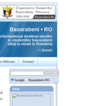
Basarabeni • RO
informational destinat elevilor
şi studenţilor basarabeni
aflaţi la studii in România
››› Detalii
e Utilizare
Contact
Google
Basarabeni.RO
Utile
na
07