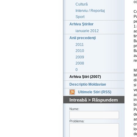
co
Cultură
Interviu / Reportaj
C
P
Sport
p
Arhiva Ştirilor
1
ianuarie 2012
a
t
Anii precedenţi
B
2011
pr
B
2010
a
2009
re
2008
0
M
M
Arhiva Ştiri (2007)
di
Descriptio Moldaviae
si
v
Ultimele Stiri (RSS)
a
Intreabă > Răspundem
i
bi
Nume:
Pa
de
as
Problema:
cr
lo
de