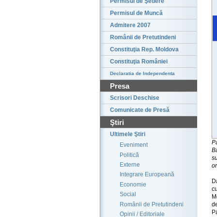
Permisul de Şedere
Permisul de Muncă
Admitere 2007
Românii de Pretutindeni
Constituţia Rep. Moldova
Constituţia României
Declaratia de Independenta
Presa
Scrisori Deschise
Comunicate de Presă
Ştiri
Ultimele Ştiri
Pa
Eveniment
B
Politică
su
Externe
o
Integrare Europeană
Da
Economie
c
Social
Mo
Românii de Pretutindeni
de
P
Opinii / Editoriale