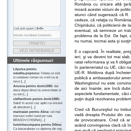
România cu oricare altă ţară
moară acestei viziuni de politi
atunci când sugerează că R. 
cedeze, că relaţia cu România
Chişinăului, că politicienii de 
Cod anti-spam |
6+9=
eventual, să semneze un tra
problema de la Est. De fapt, ad
nu numai, tocmai asta şi susţin
E o capcană. În realitate, pre
ieri; şi va deveni tot mai sla
Ultimele răspunsuri
ratat reformarea şi va fi obliga
în parteneriatul cu UE, căci nu
Lilyutza pentru
UE-R. Moldova după încheiere
natalita.popescu:
Odata ce esti
si cetatean roman nu cred ca ai
publică a ambasadorului ameri
nevo
[...]
Washingtonul nu este convins
Anusca pentru dorin1995:
dar
de aici înainte; are încă dubi
daca depui direct la universitate si
aspectele fundamentale, căci 
nu intri
[...]
puţin după rezolvarea problem
cielfanthom pentru dorin1995:
Salut! In acest caz aplici ca oricare
alt absolven
[...]
Cred că Bucureştiul nu trebu
marinaian pentru Alina:
cei mai
vadă dreapta Prutului din cauz
marsavi soferi sand pe ruta
de provocatoare. Cred că ar 
BRASOV-CHISINA
[...]
luminitacumpana pentru D0ina:
având convingerea clară că în
Ca basarabean cu diploma din rep.
mai mult că perdantul principal 