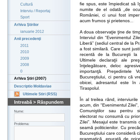
fie spus, este împiedicat să îş
Cultură
numite de el odată „de ocup
Interviu / Reportaj
României, ci unui fost impe
Sport
acum frumos şi prietenos...
Arhiva Ştirilor
ianuarie 2012
A doua observaţie ţine de timp
Interviul din “Evenimentul Zil
Anii precedenţi
Liberă” (sediul central de la P
2011
a fost similară. Care sunt justi
2010
recentă de la Bucureşti la 
2009
Ultimele declaraţii ale pr
2008
înţelegătoare, deloc agres
0
importanţă. Preşedintele
Bucureştiului, ci pentru că v
Arhiva Ştiri (2007)
obicei, adresantul este în 
Descriptio Moldaviae
Tiraspolul.
Ultimele Stiri (RSS)
În al treilea rând, interviuri
Intreabă > Răspundem
acum, din “Evenimentul Zilei”,
Comuniştilor sau pentru sim
Nume:
electorat nu consumă cu priori
Zilei”. Mesajul este transmis 
Problema:
seamă politicienilor. Cu precăd
Bucureştiului care consideră că 
pragmatică, epurată de orice