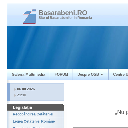
Basarabeni.RO
Site-ul Basarabenilor in Romania
_
Galeria Multimedia
FORUM
Despre OSB ▼
Centre U
06.08.2026
21:10
Legislaţie
„Nu p
Redobândirea Cetăţeniei
Legea Cetăţeniei Române