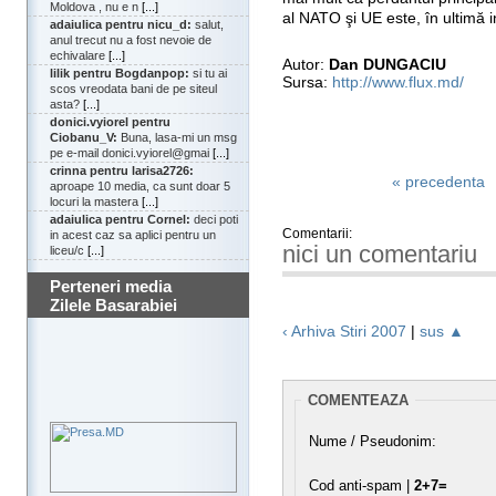
Moldova , nu e n
[...]
al NATO şi UE este, în ultimă 
adaiulica pentru nicu_d:
salut,
anul trecut nu a fost nevoie de
echivalare
[...]
Autor:
Dan DUNGACIU
lilik pentru Bogdanpop:
si tu ai
Sursa:
http://www.flux.md/
scos vreodata bani de pe siteul
asta?
[...]
donici.vyiorel pentru
Ciobanu_V:
Buna, lasa-mi un msg
pe e-mail donici.vyiorel@gmai
[...]
crinna pentru larisa2726:
« precedenta
aproape 10 media, ca sunt doar 5
locuri la mastera
[...]
adaiulica pentru Cornel:
deci poti
Comentarii:
in acest caz sa aplici pentru un
nici un comentariu
liceu/c
[...]
Perteneri media
Zilele Basarabiei
‹ Arhiva Stiri 2007
|
sus ▲
COMENTEAZA
Nume / Pseudonim:
Cod anti-spam |
2+7=