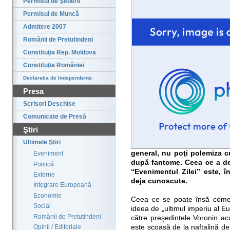
Permisul de Şedere
Permisul de Muncă
Admitere 2007
Românii de Pretutindeni
Constituţia Rep. Moldova
Constituţia României
Declaratia de Independenta
Presa
Scrisori Deschise
Comunicate de Presă
Ştiri
Ultimele Ştiri
general, nu poţi polemiza c
Eveniment
după fantome. Ceea ce a dec
Politică
“Evenimentul Zilei” este, î
Externe
deja cunoscute.
Integrare Europeană
Economie
Ceea ce se poate însă coment
Social
ideea de „ultimul imperiu al E
Românii de Pretutindeni
către preşedintele Voronin ac
este scoasă de la naftalină de
Opinii / Editoriale