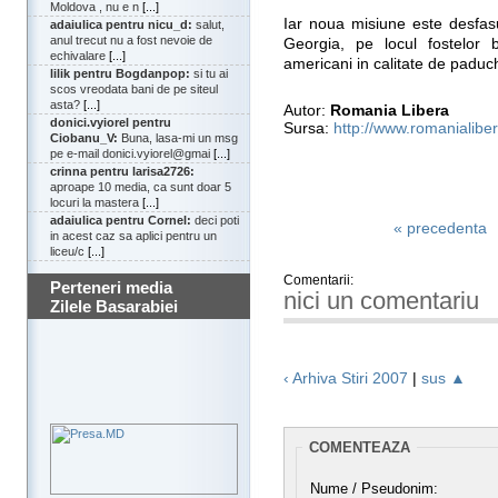
Moldova , nu e n
[...]
Iar noua misiune este desfas
adaiulica pentru nicu_d:
salut,
anul trecut nu a fost nevoie de
Georgia, pe locul fostelor b
echivalare
[...]
americani in calitate de paduch
lilik pentru Bogdanpop:
si tu ai
scos vreodata bani de pe siteul
asta?
[...]
Autor:
Romania Libera
donici.vyiorel pentru
Sursa:
http://www.romanialiber
Ciobanu_V:
Buna, lasa-mi un msg
pe e-mail donici.vyiorel@gmai
[...]
crinna pentru larisa2726:
aproape 10 media, ca sunt doar 5
locuri la mastera
[...]
adaiulica pentru Cornel:
deci poti
« precedenta
in acest caz sa aplici pentru un
liceu/c
[...]
Comentarii:
Perteneri media
nici un comentariu
Zilele Basarabiei
‹ Arhiva Stiri 2007
|
sus ▲
COMENTEAZA
Nume / Pseudonim: