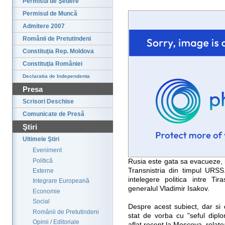
Permisul de Şedere
Permisul de Muncă
Admitere 2007
Românii de Pretutindeni
Constituţia Rep. Moldova
Constituţia României
Declaratia de Independenta
Presa
Scrisori Deschise
Comunicate de Presă
Ştiri
Ultimele Ştiri
Eveniment
Politică
Rusia este gata sa evacueze, i
Transnistria din timpul URSS
Externe
intelegere politica intre Ti
Integrare Europeană
generalul Vladimir Isakov.
Economie
Social
Despre acest subiect, dar si 
Românii de Pretutindeni
stat de vorba cu "seful diplom
Opinii / Editoriale
aflat recent la Moscova, relat