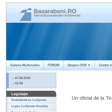
Basarabeni.RO
Site-ul Basarabenilor in Romania
_
Galeria Multimedia
FORUM
Despre OSB ▼
Centre U
07.08.2026
02:59
Legislaţie
Un oficial de la T
Redobândirea Cetăţeniei
Legea Cetăţeniei Române