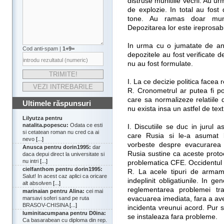
distruse munitiile vechi. Au u
de explozie. In total au fost
tone. Au ramas doar munit
Depozitarea lor este ireprosabi
In urma cu o jumatate de an
Cod anti-spam |
1+9=
depozitele au fost verificate de
nu au fost formulate.
I. La ce decizie politica facea 
R. Cronometrul ar putea fi p
care sa normalizeze relatiile
Ultimele răspunsuri
nu exista insa un astfel de text
Lilyutza pentru
natalita.popescu:
Odata ce esti
I. Discutiile se duc in jurul a
si cetatean roman nu cred ca ai
care Rusia si le-a asumat l
nevo
[...]
vorbeste despre evacurarea t
Anusca pentru dorin1995:
dar
Rusia sustine ca aceste proto
daca depui direct la universitate si
nu intri
[...]
problematica CFE. Occidentul a
cielfanthom pentru dorin1995:
R. La acele tipuri de armam
Salut! In acest caz aplici ca oricare
indeplinit obligatiunile. In g
alt absolven
[...]
reglementarea problemei tra
marinaian pentru Alina:
cei mai
evacuarea imediata, fara a ave
marsavi soferi sand pe ruta
BRASOV-CHISINA
[...]
incidenta vreunui acord. Pur s
luminitacumpana pentru D0ina:
se instaleaza fara probleme.
Ca basarabean cu diploma din rep.