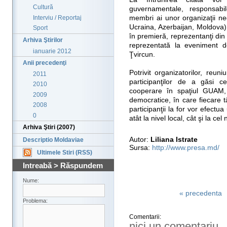
Cultură
guvernamentale, responsabi
Interviu / Reportaj
membri ai unor organizaţii n
Ucraina, Azerbaijan, Moldova).
Sport
în premieră, reprezentanţi din
Arhiva Ştirilor
reprezentată la eveniment de 
ianuarie 2012
Ţvircun.
Anii precedenţi
Potrivit organizatorilor, reu
2011
participanţilor de a găsi c
2010
cooperare în spaţiul GUAM, î
2009
democratice, în care fiecare 
2008
participanţii la for vor efectua
0
atât la nivel local, cât şi la cel 
Arhiva Ştiri (2007)
Autor:
Liliana Istrate
Descriptio Moldaviae
Sursa:
http://www.presa.md/
Ultimele Stiri (RSS)
Intreabă > Răspundem
Nume:
« precedenta
Problema:
Comentarii:
nici un comentariu