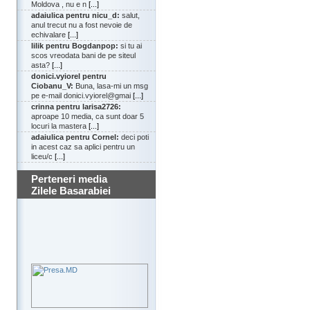
Moldova , nu e n
[...]
adaiulica pentru nicu_d:
salut,
anul trecut nu a fost nevoie de
echivalare
[...]
lilik pentru Bogdanpop:
si tu ai
scos vreodata bani de pe siteul
asta?
[...]
donici.vyiorel pentru
Ciobanu_V:
Buna, lasa-mi un msg
pe e-mail donici.vyiorel@gmai
[...]
crinna pentru larisa2726:
aproape 10 media, ca sunt doar 5
locuri la mastera
[...]
adaiulica pentru Cornel:
deci poti
in acest caz sa aplici pentru un
liceu/c
[...]
Perteneri media
Zilele Basarabiei