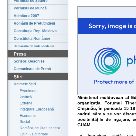
Permisul de Şedere
Permisul de Muncă
Admitere 2007
Românii de Pretutindeni
Constituţia Rep. Moldova
Constituţia României
Declaratia de Independenta
Presa
Scrisori Deschise
Comunicate de Presă
Ştiri
Ultimele Ştiri
Eveniment
Politică
Ministerul moldovean al Edu
organizaţia Forumul Tine
Externe
Chişinău, în perioada 15-18
Integrare Europeană
cadrul căreia se vor discu
Economie
posibilităţile de ngajare, 
Social
GUAM.
Românii de Pretutindeni
Opinii / Editoriale
La întrunirea citată vor p