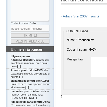
‹ Arhiva Stiri 2007
|
sus ▲
Cod anti-spam |
8+2=
COMENTEAZA
Nume / Pseudonim:
Ultimele răspunsuri
Cod anti-spam |
6+7=
Lilyutza pentru
Mesajul tau:
natalita.popescu:
Odata ce esti
si cetatean roman nu cred ca ai
nevo
[...]
Anusca pentru dorin1995:
dar
daca depui direct la universitate si
nu intri
[...]
cielfanthom pentru dorin1995:
Salut! In acest caz aplici ca oricare
alt absolven
[...]
marinaian pentru Alina:
cei mai
marsavi soferi sand pe ruta
2
BRASOV-CHISINA
[...]
luminitacumpana pentru D0ina:
Ca basarabean cu diploma din rep.