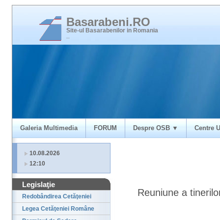
Basarabeni.RO
Site-ul Basarabenilor in Romania
_
Galeria Multimedia
FORUM
Despre OSB ▼
Centre U
10.08.2026
12:10
Legislaţie
Reuniune a tinerilo
Redobândirea Cetăţeniei
Legea Cetăţeniei Române