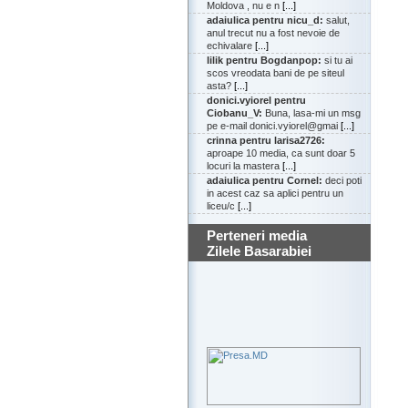
Moldova , nu e n
[...]
adaiulica pentru nicu_d:
salut,
anul trecut nu a fost nevoie de
echivalare
[...]
lilik pentru Bogdanpop:
si tu ai
scos vreodata bani de pe siteul
asta?
[...]
donici.vyiorel pentru
Ciobanu_V:
Buna, lasa-mi un msg
pe e-mail donici.vyiorel@gmai
[...]
crinna pentru larisa2726:
aproape 10 media, ca sunt doar 5
locuri la mastera
[...]
adaiulica pentru Cornel:
deci poti
in acest caz sa aplici pentru un
liceu/c
[...]
Perteneri media
Zilele Basarabiei