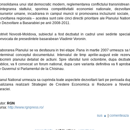
onsolidarea unui stat democratic modern, reglementarea conflictului transnistrean 
eintegrarea stattului, sporirea competitivitatii economiei nationale, dezvoltar
esurselor umane, incadrarea in campul muncii si promovarea incluziunii sociale, 
zvoltarea regionala – acestea sunt cele cinci directii prioritare ale Planului Natio
e Dezvoltare a Basarabiei pe anii 2008-2011.
otrivit Novosti-Moldova, subiectul a fost dezbatut in cadrul unei sedinte special
onvocata de presedintele basarabean Vladimir Voronin.
laborarea Planului se va desfasura in trei etape. Pana in martie 2007 urmeaza sa f
eterminat conceptul documentului. Intervalul de timp aprilie-august este rezerv
tocmirii planului detaliat de actiuni. Spre sfarsitul lunii octombrie, dupa dezbat
blice, va fi convocat un forum national, dupa care varianta definitiva va fi aprob
e Guvernul si Parlamentul de la Chisinau.
anul National urmeaza sa cuprinda toate aspectele dezvoltarii tarii pe perioada d
inalizarea realizarii Strategiei de Crestere Economica si Reducere a Nivelul
raciei.
utor:
RGN
ursa:
http://www.rgnpress.ro/
sus ▲
|
comenteaza