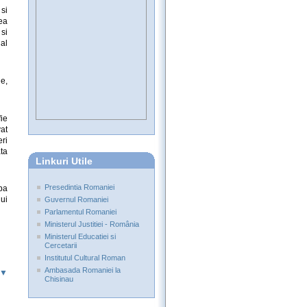
si
ea
si
nal
e,
ie
at
eri
ata
Linkuri Utile
Presedintia Romaniei
upa
ui
Guvernul Romaniei
Parlamentul Romaniei
Ministerul Justitiei - România
Ministerul Educatiei si
Cercetarii
Institutul Cultural Roman
Ambasada Romaniei la
 ▼
Chisinau