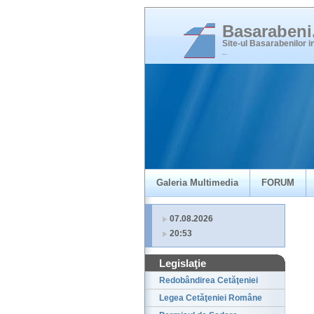
Basaraben
Site-ul Basarabenilor 
_
Galeria Multimedia
FORUM
07.08.2026
20:53
Legislaţie
Redobândirea Cetăţeniei
Legea Cetăţeniei Române