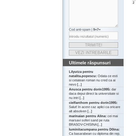
2
Cod anti-spam |
9+7=
Ultimele răspunsuri
Lilyutza pentru
natalita.popescu:
Odata ce esti
si cetatean roman nu cred ca ai
nevo
[...]
Anusca pentru dorin1995:
dar
daca depui direct la universitate si
nu intri
[...]
cielfanthom pentru dorin1995:
Salut! In acest caz aplici ca oricare
alt absolven
[...]
marinaian pentru Alina:
cei mai
marsavi soferi sand pe ruta
BRASOV-CHISINA
[...]
luminitacumpana pentru D0ina:
Ca basarabean cu diploma din rep.