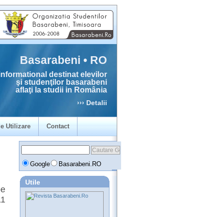
Basarabeni • RO
informational destinat elevilor
şi studenţilor basarabeni
aflaţi la studii in România
››› Detalii
e Utilizare
Contact
Google
Basarabeni.RO
Utile
pe
11