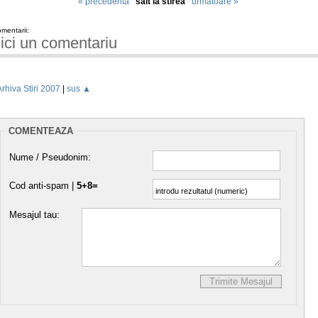
« precedenta
salt la stirea
urmatoare »
mentarii:
ici un comentariu
Arhiva Stiri 2007
|
sus ▲
COMENTEAZA
Nume / Pseudonim:
Cod anti-spam |
5+8=
Mesajul tau: