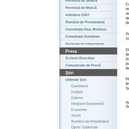
Permisul de Şedere
C
Permisul de Muncă
r
r
Admitere 2007
de
Românii de Pretutindeni
d
Constituţia Rep. Moldova
P
Constituţia României
c
Declaratia de Independenta
E
Presa
d
Scrisori Deschise
in
pu
Comunicate de Presă
d
Ştiri
Pl
Ultimele Ştiri
f
Eveniment
Sa
Politică
Externe
A
Integrare Europeană
S
Economie
Social
Românii de Pretutindeni
Opinii / Editoriale