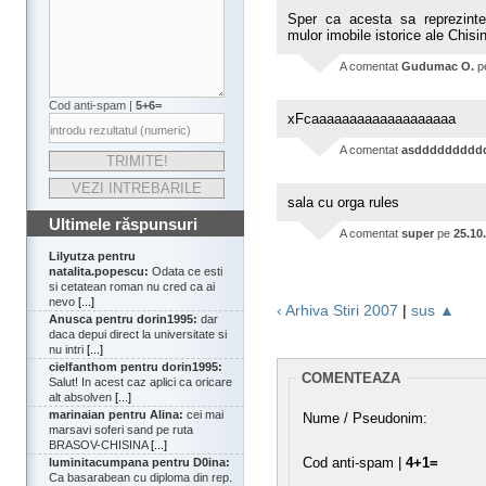
Sper ca acesta sa reprezinte i
mulor imobile istorice ale Chisin
A comentat
Gudumac O.
p
Cod anti-spam |
5+6=
xFcaaaaaaaaaaaaaaaaaaa
A comentat
asddddddddd
sala cu orga rules
Ultimele răspunsuri
A comentat
super
pe
25.10
Lilyutza pentru
natalita.popescu:
Odata ce esti
si cetatean roman nu cred ca ai
nevo
[...]
‹ Arhiva Stiri 2007
|
sus ▲
Anusca pentru dorin1995:
dar
daca depui direct la universitate si
nu intri
[...]
cielfanthom pentru dorin1995:
COMENTEAZA
Salut! In acest caz aplici ca oricare
alt absolven
[...]
marinaian pentru Alina:
cei mai
Nume / Pseudonim:
marsavi soferi sand pe ruta
BRASOV-CHISINA
[...]
Cod anti-spam |
4+1=
luminitacumpana pentru D0ina:
Ca basarabean cu diploma din rep.