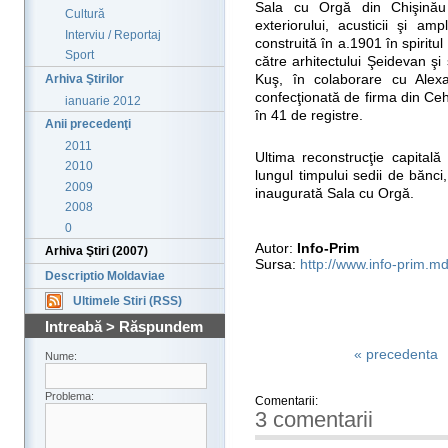
Sala cu Orgă din Chişinău
Cultură
exteriorului, acusticii şi am
Interviu / Reportaj
construită în a.1901 în spirit
Sport
către arhitectului Şeidevan şi
Arhiva Ştirilor
Kuş, în colaborare cu Alexa
confecţionată de firma din Ceh
ianuarie 2012
în 41 de registre.
Anii precedenţi
2011
Ultima reconstrucţie capitală
2010
lungul timpului sedii de bănci
2009
inaugurată Sala cu Orgă.
2008
0
Autor:
Info-Prim
Arhiva Ştiri (2007)
Sursa:
http://www.info-prim.md
Descriptio Moldaviae
Ultimele Stiri (RSS)
Intreabă > Răspundem
« precedenta
Nume:
Problema:
Comentarii:
3 comentarii