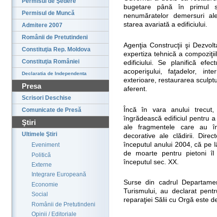
Permisul de Şedere
bugetare până în primul s
Permisul de Muncă
nenumăratelor demersuri ale a
starea avariată a edificiului.
Admitere 2007
Românii de Pretutindeni
Agenţia Construcţii şi Dezvolt
Constituţia Rep. Moldova
expertiza tehnică a compoziţii
Constituţia României
edificiului. Se planifică efe
acoperişului, faţadelor, inter
Declaratia de Independenta
exterioare, restaurarea sculpt
Presa
aferent.
Scrisori Deschise
Încă în vara anului trecut,
Comunicate de Presă
îngrădească edificiul pentru a 
Ştiri
ale fragmentele care au î
Ultimele Ştiri
decorative ale clădirii. Direc
începutul anului 2004, că pe lâ
Eveniment
de moarte pentru pietoni îl
Politică
începutul sec. XX.
Externe
Integrare Europeană
Surse din cadrul Departamentu
Economie
Turismului, au declarat pent
Social
reparaţiei Sălii cu Orgă este de
Românii de Pretutindeni
Opinii / Editoriale