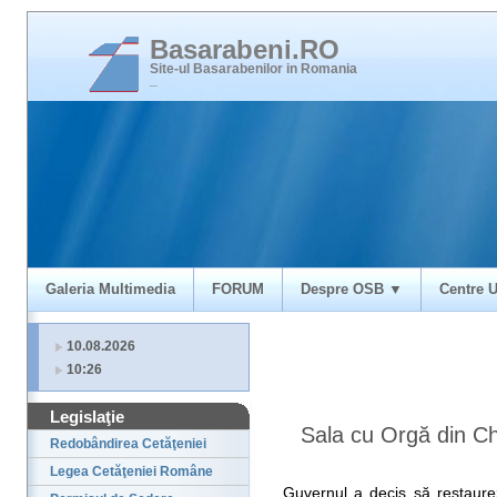
Basarabeni.RO
Site-ul Basarabenilor in Romania
_
Galeria Multimedia
FORUM
Despre OSB ▼
Centre U
10.08.2026
10:26
Legislaţie
Sala cu Orgă din Chi
Redobândirea Cetăţeniei
Legea Cetăţeniei Române
Guvernul a decis să restaure