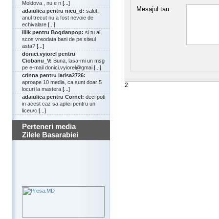
Moldova , nu e n
[...]
Mesajul tau:
adaiulica pentru nicu_d:
salut,
anul trecut nu a fost nevoie de
echivalare
[...]
lilik pentru Bogdanpop:
si tu ai
scos vreodata bani de pe siteul
asta?
[...]
donici.vyiorel pentru
Ciobanu_V:
Buna, lasa-mi un msg
pe e-mail donici.vyiorel@gmai
[...]
crinna pentru larisa2726:
aproape 10 media, ca sunt doar 5
2
locuri la mastera
[...]
adaiulica pentru Cornel:
deci poti
in acest caz sa aplici pentru un
liceu/c
[...]
Perteneri media
Zilele Basarabiei