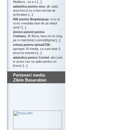
Moldova , nu e n
[...]
adaiulica pentru nicu_d:
salut,
anul trecut nu a fost nevoie de
echivalare
[...]
lilik pentru Bogdanpop:
si tu ai
scos vreodata bani de pe siteul
asta?
[...]
donici.vyiorel pentru
Ciobanu_V:
Buna, lasa-mi un msg
pe e-mail donici.vyiorel@gmai
[...]
crinna pentru larisa2726:
aproape 10 media, ca sunt doar 5
locuri la mastera
[...]
adaiulica pentru Cornel:
deci poti
in acest caz sa aplici pentru un
liceu/c
[...]
Perteneri media
Zilele Basarabiei