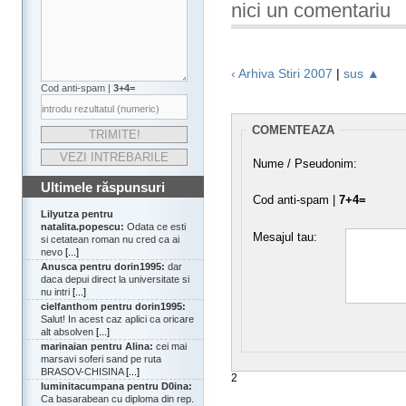
nici un comentariu
‹ Arhiva Stiri 2007
|
sus ▲
Cod anti-spam |
3+4=
COMENTEAZA
Nume / Pseudonim:
Ultimele răspunsuri
Cod anti-spam |
7+4=
Lilyutza pentru
natalita.popescu:
Odata ce esti
Mesajul tau:
si cetatean roman nu cred ca ai
nevo
[...]
Anusca pentru dorin1995:
dar
daca depui direct la universitate si
nu intri
[...]
cielfanthom pentru dorin1995:
Salut! In acest caz aplici ca oricare
alt absolven
[...]
marinaian pentru Alina:
cei mai
marsavi soferi sand pe ruta
BRASOV-CHISINA
[...]
2
luminitacumpana pentru D0ina:
Ca basarabean cu diploma din rep.