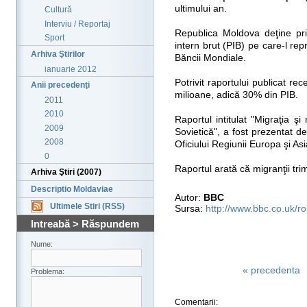
ultimului an.
Cultură
Interviu / Reportaj
Republica Moldova deţine pri
Sport
intern brut (PIB) pe care-l rep
Arhiva Ştirilor
Băncii Mondiale.
ianuarie 2012
Potrivit raportului publicat re
Anii precedenţi
milioane, adică 30% din PIB.
2011
2010
Raportul intitulat "Migraţia ş
2009
Sovietică", a fost prezentat 
2008
Oficiului Regiunii Europa şi As
0
Raportul arată că migranţii tri
Arhiva Ştiri (2007)
Descriptio Moldaviae
Autor:
BBC
Ultimele Stiri (RSS)
Sursa:
http://www.bbc.co.uk/r
Intreabă > Răspundem
Nume:
« precedenta
Problema:
Comentarii: