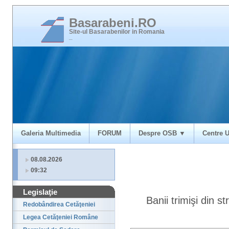
Basarabeni.RO
Site-ul Basarabenilor in Romania
_
Galeria Multimedia
FORUM
Despre OSB ▼
Centre U
08.08.2026
09:32
Legislaţie
Banii trimişi din s
Redobândirea Cetăţeniei
Legea Cetăţeniei Române