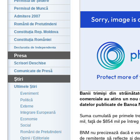
Permisul de Şedere
Permisul de Muncă
Admitere 2007
Românii de Pretutindeni
Constituţia Rep. Moldova
Constituţia României
Declaratia de Independenta
Presa
Scrisori Deschise
Comunicate de Presă
Ştiri
Ultimele Ştiri
Banii trimişi din străinăta
Eveniment
comerciale au atins un nou re
Politică
datelor publicate de Banca 
Externe
Integrare Europeană
Suma cumulată pe primele tre
Economie
mil, faţă de $854 mil pe întreg
Social
Românii de Pretutindeni
BNM nu precizează dacă e vorba
de remitenţe să reflecte şi 
Opinii / Editoriale