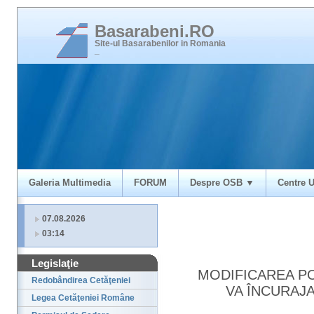
Basarabeni.RO
Site-ul Basarabenilor in Romania
_
Galeria Multimedia
FORUM
Despre OSB ▼
Centre U
07.08.2026
03:14
Legislaţie
MODIFICAREA PO
Redobândirea Cetăţeniei
VA ÎNCURAJ
Legea Cetăţeniei Române