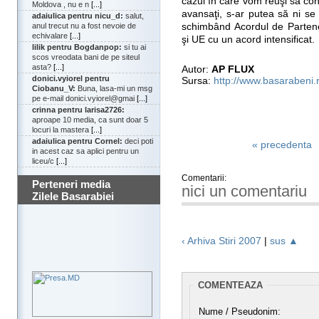
cazul în care vom reuşi să co
Moldova , nu e n
[...]
avansaţi, s-ar putea să ni se
adaiulica pentru nicu_d:
salut,
schimbând Acordul de Partene
anul trecut nu a fost nevoie de
echivalare
[...]
şi UE cu un acord intensificat.
lilik pentru Bogdanpop:
si tu ai
scos vreodata bani de pe siteul
asta?
[...]
Autor:
AP FLUX
donici.vyiorel pentru
Sursa:
http://www.basarabeni.
Ciobanu_V:
Buna, lasa-mi un msg
pe e-mail donici.vyiorel@gmai
[...]
crinna pentru larisa2726:
aproape 10 media, ca sunt doar 5
locuri la mastera
[...]
adaiulica pentru Cornel:
deci poti
« precedenta
in acest caz sa aplici pentru un
liceu/c
[...]
Comentarii:
Perteneri media
nici un comentariu
Zilele Basarabiei
‹ Arhiva Stiri 2007
|
sus ▲
COMENTEAZA
Nume / Pseudonim: