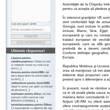
Autorităţile de la Chişinău treb
pentru ca aceştia să pledeze
În interiorul graniţelor UE sun
simt confortabil faţă de actu
Cod anti-spam |
2+3=
Georgia, sunt incluse în polit
inclusiv, Maroc, Siria, Egipt
europeană şi care nu corespu
tratatul european de vecină
europeană, care se află geo
pretindă de a deveni candi
Ultimele răspunsuri
Conform definiţiei geografice
Europa.
Lilyutza pentru
natalita.popescu:
Odata ce esti
si cetatean roman nu cred ca ai
Republica Moldova şi Ucraina a
nevo
[...]
vrea să menţionez că trei stat
Anusca pentru dorin1995:
dar
elaborat deja propuneri care
daca depui direct la universitate si
pretind spre o diferenţiere a a
nu intri
[...]
cielfanthom pentru dorin1995:
Salut! In acest caz aplici ca oricare
În prezent, nouă ne rămâne să
alt absolven
[...]
ca ei să poată pleda cauza e
marinaian pentru Alina:
cei mai
maniera deloc concludentă în 
marsavi soferi sand pe ruta
BRASOV-CHISINA
[...]
Acţiuni UE-RM nu oferă ase
luminitacumpana pentru D0ina:
ofere contraargumente susţinăt
Ca basarabean cu diploma din rep.