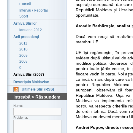
Cultură
aspiraţie europeană, dar care 
Republicii Moldova şi Ucrain
Interviu / Reportaj
oportunitate.
Sport
Arhiva Ştirilor
Arcadie Barbăroşie, analist p
ianuarie 2012
Dacă vom reuşi să realizăm
Anii precedenţi
membru UE
2011
2010
UE îşi regândeşte, în prezen
2009
evident după ultimul val de ad
2008
modifice politica, deoarece,
0
pentru toate ţările vecine, î
fiecare vecin în parte. Noi aş
Arhiva Ştiri (2007)
cu încă un an, după care va f
Descriptio Moldaviae
pentru Republica Moldova. To
Ultimele Stiri (RSS)
europeni, observăm că foart
Republicii Moldova. Uşa va 
Intreabă > Răspundem
Moldova va implementa refo
nostru va respecta criteriile 
Nume:
de ordin tehnic. Dacă vom reu
Moldova va deveni membru U
Problema:
Andrei Popov, director execut