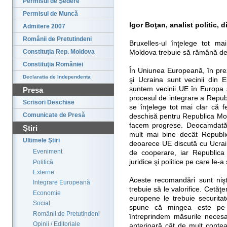
Permisul de Şedere
Permisul de Muncă
Igor Boţan, analist politic, 
Admitere 2007
Românii de Pretutindeni
Bruxelles-ul înţelege tot ma
Constituţia Rep. Moldova
Moldova trebuie să rămână de
Constituţia României
În Uniunea Europeană, în pre
Declaratia de Independenta
şi Ucraina sunt vecinii din 
suntem vecinii UE în Europa s
Presa
procesul de integrare a Republ
Scrisori Deschise
se înţelege tot mai clar că f
Comunicate de Presă
deschisă pentru Republica Mol
facem progrese. Deocamdată,
Ştiri
mult mai bine decât Republi
Ultimele Ştiri
deoarece UE discută cu Ucra
Eveniment
de cooperare, iar Republic
juridice şi politice pe care le
Politică
Externe
Aceste recomandări sunt niş
Integrare Europeană
trebuie să le valorifice. Cetăţe
Economie
europene le trebuie securitate
Social
spune că mingea este pe 
Românii de Pretutindeni
întreprindem măsurile neces
Opinii / Editoriale
anterioară cât de mult conte