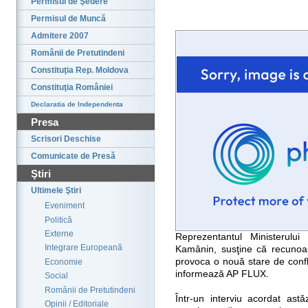
Permisul de Şedere
Permisul de Muncă
Admitere 2007
Românii de Pretutindeni
Constituţia Rep. Moldova
Constituţia României
Declaratia de Independenta
Presa
Scrisori Deschise
Comunicate de Presă
Ştiri
Ultimele Ştiri
Eveniment
Politică
Externe
Reprezentantul Ministerulu
Integrare Europeană
Kamânin, susţine că recunoa
provoca o nouă stare de conflic
Economie
informează AP FLUX.
Social
Românii de Pretutindeni
Într-un interviu acordat ast
Opinii / Editoriale