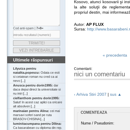
Kosovo, atunci kosovarii şi ins
la alte soluţii de reglementa
propriul destin, mai informea
Autor:
AP FLUX
Cod anti-spam |
7+8=
Sursa:
http://www.basarabeni.
« precedenta
Ultimele răspunsuri
Lilyutza pentru
Comentarii:
nici un comentariu
natalita.popescu:
Odata ce esti
si cetatean roman nu cred ca ai
nevo
[...]
Anusca pentru dorin1995:
dar
daca depui direct la universitate si
nu intri
[...]
‹ Arhiva Stiri 2007
|
sus ▲
cielfanthom pentru dorin1995:
Salut! In acest caz aplici ca oricare
alt absolven
[...]
marinaian pentru Alina:
cei mai
COMENTEAZA
marsavi soferi sand pe ruta
BRASOV-CHISINA
[...]
Nume / Pseudonim:
luminitacumpana pentru D0ina:
Ca basarabean cu diploma din rep.