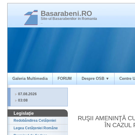
Basarabeni.RO
Site-ul Basarabenilor in Romania
_
Galeria Multimedia
FORUM
Despre OSB ▼
Centre U
07.08.2026
03:08
Legislaţie
RUŞII AMENINŢĂ CU
Redobândirea Cetăţeniei
ÎN CAZUL
Legea Cetăţeniei Române