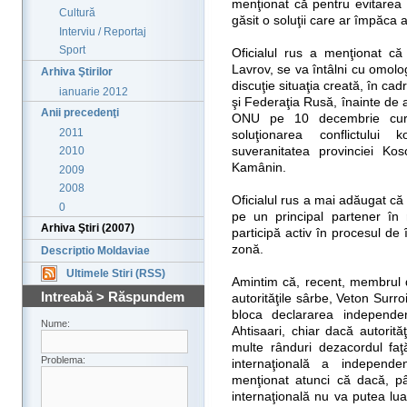
menţionat că pentru evitarea u
Cultură
găsit o soluţii care ar împăca a
Interviu / Reportaj
Sport
Oficialul rus a menţionat că
Lavrov, se va întâlni cu omol
Arhiva Ştirilor
discuţie situaţia creată, în ca
ianuarie 2012
şi Federaţia Rusă, înainte de a
Anii precedenţi
ONU pe 10 decembrie cure
2011
soluţionarea conflictului
suveranitatea provinciei Kos
2010
Kamânin.
2009
2008
Oficialul rus a mai adăugat că
0
pe un principal partener în
Arhiva Ştiri (2007)
participă activ în procesul de în
zonă.
Descriptio Moldaviae
Ultimele Stiri (RSS)
Amintim că, recent, membrul d
Intreabă > Răspundem
autorităţile sârbe, Veton Surr
bloca declararea independen
Nume:
Ahtisaari, chiar dacă autorit
multe rânduri dezacordul fa
Problema:
internaţională a independe
menţionat atunci că dacă, p
internaţională nu va putea lua o