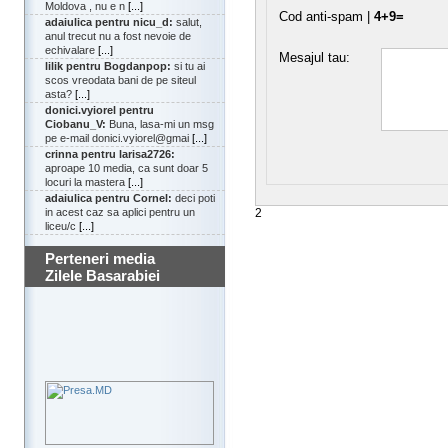
Moldova , nu e n
[...]
Cod anti-spam |
4+9=
adaiulica pentru nicu_d:
salut,
anul trecut nu a fost nevoie de
echivalare
[...]
Mesajul tau:
lilik pentru Bogdanpop:
si tu ai
scos vreodata bani de pe siteul
asta?
[...]
donici.vyiorel pentru
Ciobanu_V:
Buna, lasa-mi un msg
pe e-mail donici.vyiorel@gmai
[...]
crinna pentru larisa2726:
aproape 10 media, ca sunt doar 5
locuri la mastera
[...]
adaiulica pentru Cornel:
deci poti
2
in acest caz sa aplici pentru un
liceu/c
[...]
Perteneri media
Zilele Basarabiei