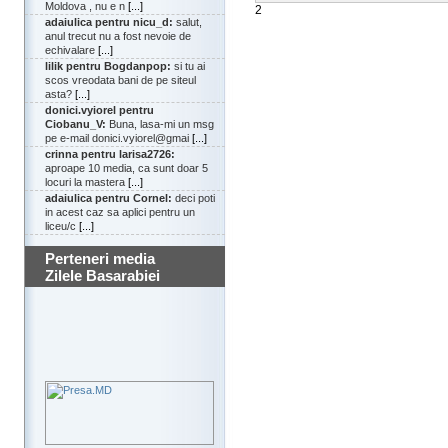
Moldova , nu e n
[...]
2
adaiulica pentru nicu_d:
salut,
anul trecut nu a fost nevoie de
echivalare
[...]
lilik pentru Bogdanpop:
si tu ai
scos vreodata bani de pe siteul
asta?
[...]
donici.vyiorel pentru
Ciobanu_V:
Buna, lasa-mi un msg
pe e-mail donici.vyiorel@gmai
[...]
crinna pentru larisa2726:
aproape 10 media, ca sunt doar 5
locuri la mastera
[...]
adaiulica pentru Cornel:
deci poti
in acest caz sa aplici pentru un
liceu/c
[...]
Perteneri media
Zilele Basarabiei