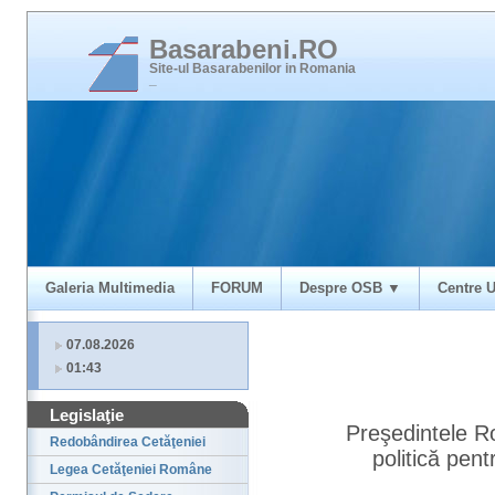
Basarabeni.RO
Site-ul Basarabenilor in Romania
_
Galeria Multimedia
FORUM
Despre OSB ▼
Centre U
07.08.2026
01:43
Legislaţie
Preşedintele R
Redobândirea Cetăţeniei
politică pen
Legea Cetăţeniei Române