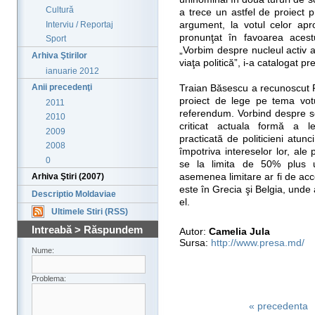
Cultură
a trece un astfel de proiect 
Interviu / Reportaj
argument, la votul celor ap
pronunţat în favoarea acest
Sport
„Vorbim despre nucleul activ a
Arhiva Ştirilor
viaţa politică”, i-a catalogat pr
ianuarie 2012
Anii precedenţi
Traian Băsescu a recunoscut P
proiect de lege pe tema vot
2011
referendum. Vorbind despre sc
2010
criticat actuala formă a le
2009
practicată de politicieni atun
2008
împotriva intereselor lor, ale 
0
se la limita de 50% plus u
asemenea limitare ar fi de acc
Arhiva Ştiri (2007)
este în Grecia şi Belgia, und
Descriptio Moldaviae
el.
Ultimele Stiri (RSS)
Intreabă > Răspundem
Autor:
Camelia Jula
Sursa:
http://www.presa.md/
Nume:
Problema:
« precedenta