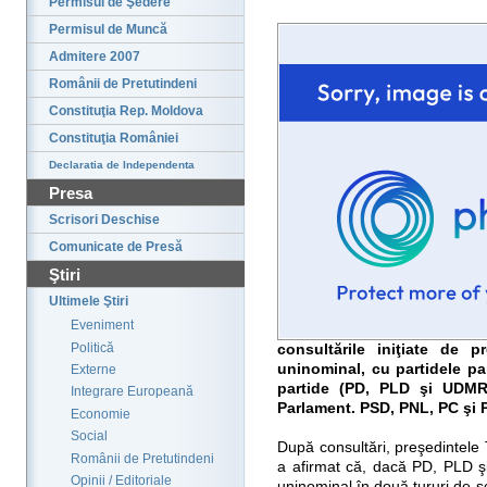
Permisul de Şedere
Permisul de Muncă
Admitere 2007
Românii de Pretutindeni
Constituţia Rep. Moldova
Constituţia României
Declaratia de Independenta
Presa
Scrisori Deschise
Comunicate de Presă
Ştiri
Ultimele Ştiri
Eveniment
Politică
consultările iniţiate de 
uninominal, cu partidele par
Externe
partide (PD, PLD şi UDMR)
Integrare Europeană
Parlament. PSD, PNL, PC şi P
Economie
Social
După consultări, preşedintele 
Românii de Pretutindeni
a afirmat că, dacă PD, PLD ş
Opinii / Editoriale
uninominal în două tururi de s