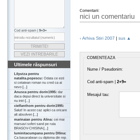
Comentarii:
nici un comentariu
Cod anti-spam |
9+3=
‹ Arhiva Stiri 2007
|
sus ▲
COMENTEAZA
Ultimele răspunsuri
Nume / Pseudonim:
Lilyutza pentru
natalita.popescu:
Odata ce esti
Cod anti-spam |
2+9=
si cetatean roman nu cred ca ai
nevo
[...]
Anusca pentru dorin1995:
dar
Mesajul tau:
daca depui direct la universitate si
nu intri
[...]
cielfanthom pentru dorin1995:
Salut! In acest caz aplici ca oricare
alt absolven
[...]
marinaian pentru Alina:
cei mai
marsavi soferi sand pe ruta
BRASOV-CHISINA
[...]
luminitacumpana pentru D0ina:
Ca basarabean cu diploma din rep.