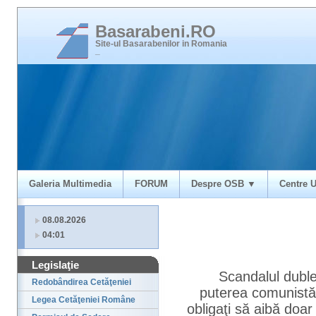
Basarabeni.RO
Site-ul Basarabenilor in Romania
_
Galeria Multimedia
FORUM
Despre OSB ▼
Centre U
08.08.2026
04:01
Legislaţie
Scandalul duble
Redobândirea Cetăţeniei
puterea comunistă: 
Legea Cetăţeniei Române
obligaţi să aibă doar