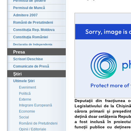
Permisul de Şedere
Permisul de Muncă
Admitere 2007
Românii de Pretutindeni
Constituţia Rep. Moldova
Constituţia României
Declaratia de Independenta
Presa
Scrisori Deschise
Comunicate de Presă
Ştiri
Ultimele Ştiri
Eveniment
Politică
Externe
Deputaţii din fracţiunea 
Integrare Europeană
Legislativului de la Chişin
cărora primarii şi preşedin
Economie
deţină doar cetăţenia Repub
Social
a fost inclusă în proiectu
Românii de Pretutindeni
funcţii publice cu deţiner
Opinii / Editoriale