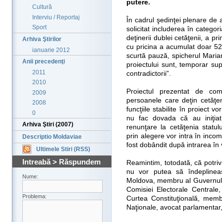
putere.
Cultură
Interviu / Reportaj
În cadrul şedinţei plenare de a
Sport
solicitat includerea în categori
deţinerii dublei cetăţenii, a pr
Arhiva Ştirilor
cu pricina a acumulat doar 52
ianuarie 2012
scurtă pauză, spicherul Maria
Anii precedenţi
proiectului sunt, temporar s
2011
contradictorii”.
2010
Proiectul prezentat de com
2009
persoanele care deţin cetăţen
2008
funcţiile stabilite în proiect v
0
nu fac dovada că au iniţia
Arhiva Ştiri (2007)
renunţare la cetăţenia statul
prin alegere vor intra în incom
Descriptio Moldaviae
fost dobândit după intrarea în v
Ultimele Stiri (RSS)
Intreabă > Răspundem
Reamintim, totodată, că potriv
nu vor putea să îndeplineas
Nume:
Moldova, membru al Guvernului
Comisiei Electorale Centrale, 
Problema:
Curtea Constituţională, membr
Naţionale, avocat parlamentar,