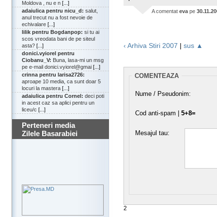
Moldova , nu e n
[...]
adaiulica pentru nicu_d:
salut,
A comentat
eva
pe
30.11.2
anul trecut nu a fost nevoie de
echivalare
[...]
lilik pentru Bogdanpop:
si tu ai
scos vreodata bani de pe siteul
‹ Arhiva Stiri 2007
|
sus ▲
asta?
[...]
donici.vyiorel pentru
Ciobanu_V:
Buna, lasa-mi un msg
pe e-mail donici.vyiorel@gmai
[...]
crinna pentru larisa2726:
COMENTEAZA
aproape 10 media, ca sunt doar 5
locuri la mastera
[...]
Nume / Pseudonim:
adaiulica pentru Cornel:
deci poti
in acest caz sa aplici pentru un
liceu/c
[...]
Cod anti-spam |
5+8=
Perteneri media
Mesajul tau:
Zilele Basarabiei
2