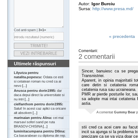
Autor:
Igor Burciu
Sursa:
http://www.presa.md/
Cod anti-spam |
3+1=
« precedenta
Comentarii:
2 comentarii
Ultimele răspunsuri
Sincer, banuiesc ca se pregat
Lilyutza pentru
Transnistriei.
natalita.popescu:
Odata ce esti
Aparent, in opinia majoritatii t
si cetatean roman nu cred ca ai
care detin si cetatenia roman
nevo
[...]
cetatenia rusa sau ucraineana. 
Anusca pentru dorin1995:
dar
PMR ar pierde posturile lor, sa
daca depui direct la universitate si
sa adopte mai intai cetatenia 
nu intri
[...]
astia.
cielfanthom pentru dorin1995:
Salut! In acest caz aplici ca oricare
A comentat
Gummy Bear
p
alt absolven
[...]
marinaian pentru Alina:
cei mai
marsavi soferi sand pe ruta
BRASOV-CHISINA
[...]
stii cred ca acei care au facut
luminitacumpana pentru D0ina:
incit sa ajunga si la problema tr
Ca basarabean cu diploma din rep.
precizare ca se va viza doar c