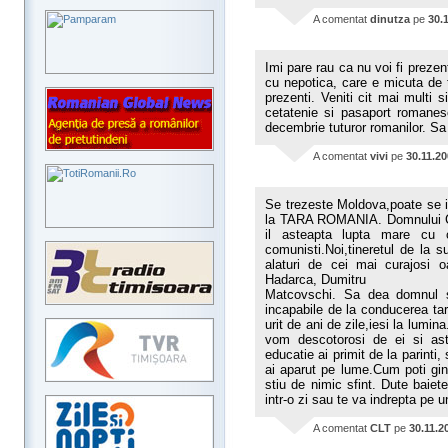
A comentat
dinutza
pe
30.
Imi pare rau ca nu voi fi preze
cu nepotica, care e micuta de 
prezenti. Veniti cit mai multi 
cetatenie si pasaport romanesc
decembrie tuturor romanilor. Sa
A comentat
vivi
pe
30.11.2
Se trezeste Moldova,poate se i
la TARA ROMANIA. Domnului Chi
il asteapta lupta mare cu 
comunisti.Noi,tineretul de la 
alaturi de cei mai curajosi o
Hadarca, Dumitru
Matcovschi. Sa dea domnul 
incapabile de la conducerea tar
urit de ani de zile,iesi la lumi
vom descotorosi de ei si ast
educatie ai primit de la parint
ai aparut pe lume.Cum poti gi
stiu de nimic sfint. Dute baiete
intr-o zi sau te va indrepta pe
A comentat
CLT
pe
30.11.2