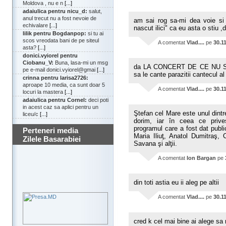
Moldova , nu e n
[...]
adaiulica pentru nicu_d:
salut,
anul trecut nu a fost nevoie de
am sai rog sa-mi dea voie si m
echivalare
[...]
nascut ilici" ca eu asta o stiu 
lilik pentru Bogdanpop:
si tu ai
scos vreodata bani de pe siteul
A comentat
Vlad....
pe
30.1
asta?
[...]
donici.vyiorel pentru
Ciobanu_V:
Buna, lasa-mi un msg
da LA CONCERT DE CE NU S
pe e-mail donici.vyiorel@gmai
[...]
sa le cante parazitii cantecul a
crinna pentru larisa2726:
aproape 10 media, ca sunt doar 5
A comentat
Vlad....
pe
30.1
locuri la mastera
[...]
adaiulica pentru Cornel:
deci poti
in acest caz sa aplici pentru un
Ştefan cel Mare este unul dintr
liceu/c
[...]
dorim, iar în ceea ce priveşt
programul care a fost dat public
Perteneri media
Maria Iliuţ, Anatol Dumitraş, 
Zilele Basarabiei
Savana şi alţii.
A comentat
Ion Bargan
pe
din toti astia eu ii aleg pe altii
A comentat
Vlad....
pe
30.1
cred k cel mai bine ai alege sa 