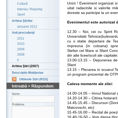
Unirii ! Eveniment organizat si
Cultură
uitat radacinile si valorile m
Interviu / Reportaj
doreste sa participe la un eve
Sport
Arhiva Ştirilor
Evenimentul este autorizat d
ianuarie 2012
12.30 – Noi, cei cu Spirit 
Anii precedenţi
Universitatii Tehnice(bulevard
2011
cu o statie departare de Te
2010
impreuna (in coloana) spre
2009
Stefan cel Mare si Sfant Conc
2008
din alte licee/scoli ale capitalei
0
13.00-13.15 – Depunerea de f
Sfant
Arhiva Ştiri (2007)
13.15 – Plecarea in scuarul T
Descriptio Moldaviae
un program prezentat de OTP
Ultimele Stiri (RSS)
Cateva momente ale zilei:
Intreabă > Răspundem
14.00-14.05 – Imnul National 
Nume:
14.20-14.30 – Citirea hotararii
14.45-15.45 – Discursuri (Dor
Problema:
Matcovschi, etc)
15.45-16.00 – Recital de poezie
16.40-16-50 – Vom dansa Hora