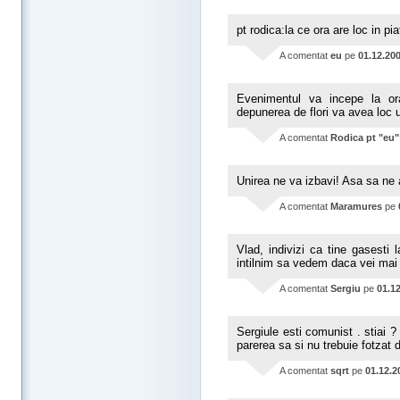
pt rodica:la ce ora are loc in pia
A comentat
eu
pe
01.12.20
Evenimentul va incepe la ora
depunerea de flori va avea loc u
A comentat
Rodica pt "eu"
Unirea ne va izbavi! Asa sa ne a
A comentat
Maramures
pe
Vlad, indivizi ca tine gasesti
intilnim sa vedem daca vei mai
A comentat
Sergiu
pe
01.1
Sergiule esti comunist . stiai 
parerea sa si nu trebuie fotzat 
A comentat
sqrt
pe
01.12.2