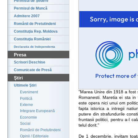
Permisul de Şedere
Permisul de Muncă
Admitere 2007
Românii de Pretutindeni
Constituţia Rep. Moldova
Constituţia României
Declaratia de Independenta
Presa
Scrisori Deschise
Comunicate de Presă
Ştiri
Ultimele Ştiri
"Marea Unire din 1918 a fost 
Eveniment
Romanesti. Maretia ei sta in 
Politică
este opera nici unui om politic
Externe
fapta istorica a intregii nati
Integrare Europeană
putere din strafundurile consti
Economie
fruntasii politici, pentru a-l c
Social
telul dorit."
Românii de Pretutindeni
De 1 decembrie, invitam toa
Opinii / Editoriale