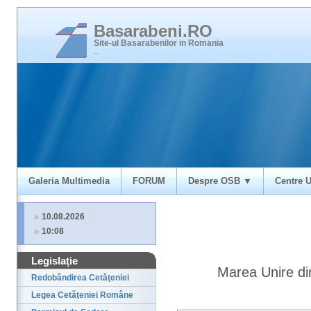
Basarabeni.RO
Site-ul Basarabenilor in Romania
_
Galeria Multimedia
FORUM
Despre OSB ▼
Centre U
10.08.2026
10:08
Legislaţie
Marea Unire di
Redobândirea Cetăţeniei
Legea Cetăţeniei Române