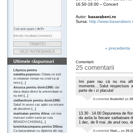
16.50-18.00 – Concert
Autor:
basarabeni.ro
Sursa:
http://www.basarabeni.
Cod anti-spam |
4+7=
« precedenta
Ultimele răspunsuri
Comentarii:
25 comentarii
Lilyutza pentru
natalita.popescu:
Odata ce esti
si cetatean roman nu cred ca ai
Imi pare rau cä nu ma aflu
nevo
[...]
momente....Salut respectuos ac
Anusca pentru dorin1995:
dar
parte de i zi placuta!
daca depui direct la universitate si
nu intri
[...]
A comentat
Anatolie!
pe
29
cielfanthom pentru dorin1995:
Salut! In acest caz aplici ca oricare
alt absolven
[...]
13.30 - 14.00 Depunerea de flori
marinaian pentru Alina:
cei mai
da astia la fiecare sarbatoare 
marsavi soferi sand pe ruta
BRASOV-CHISINA
[...]
1 dec, de 9 mai ,de anul nou, d
luminitacumpana pentru D0ina:
Ca basarabean cu diploma din rep.
A comentat
Vlad....
pe
29.1