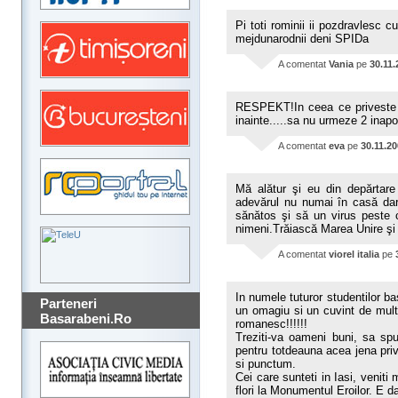
Pi toti rominii ii pozdravlesc c
mejdunarodnii deni SPIDa
A comentat
Vania
pe
30.11.
RESPEKT!In ceea ce priveste 
inainte.....sa nu urmeze 2 inapoi
A comentat
eva
pe
30.11.2
Mă alătur şi eu din depărtar
adevărul nu numai în casă dar 
sănătos şi să un virus peste 
nimeni.Trăiască Marea Unire şi 
A comentat
viorel italia
pe
In numele tuturor studentilor 
Parteneri
un omagiu si un cuvint de multum
Basarabeni.Ro
romanesc!!!!!!
Treziti-va oameni buni, sa sp
pentru totdeauna acea jena pri
si punctum.
Cei care sunteti in Iasi, venit
flori la Monumentul Eroilor. E 