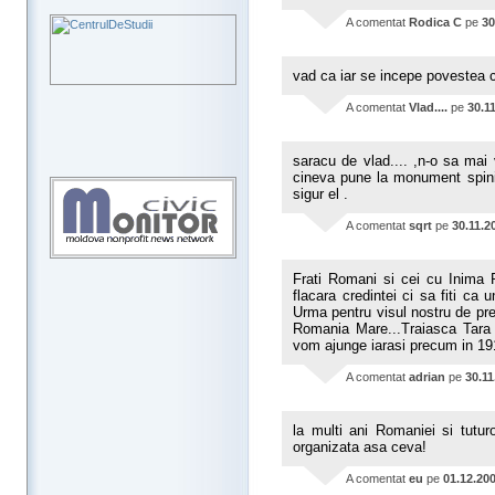
A comentat
Rodica C
pe
30
vad ca iar se incepe povestea c
A comentat
Vlad....
pe
30.1
saracu de vlad.... ,n-o sa mai 
cineva pune la monument spini s
sigur el .
A comentat
sqrt
pe
30.11.2
Frati Romani si cei cu Inima R
flacara credintei ci sa fiti ca 
Urma pentru visul nostru de pret
Romania Mare...Traiasca Tara
vom ajunge iarasi precum in 19
A comentat
adrian
pe
30.11
la multi ani Romaniei si tuturo
organizata asa ceva!
A comentat
eu
pe
01.12.20