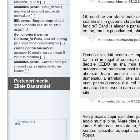
A comentat
Alex
pe
05.12.
Moldova , nu e n
[...]
adaiulica pentru nicu_d:
salut,
anul trecut nu a fost nevoie de
echivalare
[...]
Of, cand se vor sfarsi toate
lilik pentru Bogdanpop:
si tu ai
soarele shi in guvernu shi parl
scos vreodata bani de pe siteul
fericire? Cand is alegerile par
asta?
[...]
ce fac, ma sui pi parlament, shi
donici.vyiorel pentru
Ciobanu_V:
Buna, lasa-mi un msg
A comentat
marinashu
pe
pe e-mail donici.vyiorel@gmai
[...]
crinna pentru larisa2726:
aproape 10 media, ca sunt doar 5
Domnilor va dati seama ce imp
locuri la mastera
[...]
tar la el in regat.el centreaz
adaiulica pentru Cornel:
deci poti
decizie CEDO nu ma mira fa
in acest caz sa aplici pentru un
autoproclame moldovan-basi.inte
liceu/c
[...]
abereze toate prostiile in p
dumenalui.ia intrebatil stie 
Perteneri media
sunt prisos.dumnealui e cel 
Zilele Basarabiei
aceasta dar in esenta cam asa e
site
A comentat
Jantic
pe
07.12
Veniţi acasă copii să-l dăm jo
acolo mult şi bine. N-are cine s
lume. A rămas el, nevasta-sa, 
scrutin. Opoziţia aşteaptă să
Roşca.