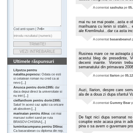
A comentat
sashuka
pe
05
mai nu se mai poate...asta e o
marihuana cu lenin si stalin..
Cod anti-spam |
7+6=
ale Kremlinului...dar ca asta in
A comentat
basarabeanul
Rusinea mare ce ne asteapta pe
acestui bleg de presedinte, V
Ultimele răspunsuri
decenii inainte. Voronin tre
semanatului din primavara 2008
Lilyutza pentru
natalita.popescu:
Odata ce esti
A comentat
Ilarion
pe
05.12
si cetatean roman nu cred ca ai
nevo
[...]
Anusca pentru dorin1995:
dar
Auzi, Ilarion, despre care sem
daca depui direct la universitate si
ala de a doua zi dupa sfantul Va
nu intri
[...]
cielfanthom pentru dorin1995:
A comentat
Gummy Bear
p
Salut! In acest caz aplici ca oricare
alt absolven
[...]
marinaian pentru Alina:
cei mai
De fapt nici dupa semanat no
marsavi soferi sand pe ruta
coruptie este acasa pina in adi
BRASOV-CHISINA
[...]
pina o sa avem o guvernare pr
luminitacumpana pentru D0ina:
Ca basarabean cu diploma din rep.