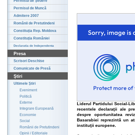
Permisul de Şedere
Permisul de Muncă
Admitere 2007
Românii de Pretutindeni
Constituţia Rep. Moldova
Constituţia României
Declaratia de Independenta
Presa
Scrisori Deschise
Comunicate de Presă
Ştiri
Ultimele Ştiri
Eveniment
Politică
Externe
Liderul Partidului Social-Li
Integrare Europeană
recentele declaraţii ale p
despre oportunitatea reviz
Economie
Basarabiei reprezintă un at
Social
instituţii europene.
Românii de Pretutindeni
Opinii / Editoriale