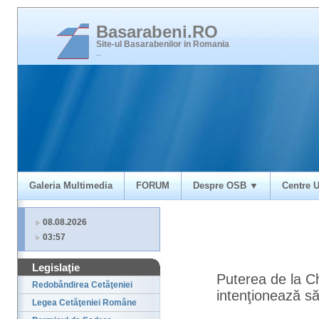
Basarabeni.RO
Site-ul Basarabenilor in Romania
_
Galeria Multimedia
FORUM
Despre OSB ▼
Centre U
08.08.2026
03:57
Legislaţie
Puterea de la C
Redobândirea Cetăţeniei
intenţionează s
Legea Cetăţeniei Române