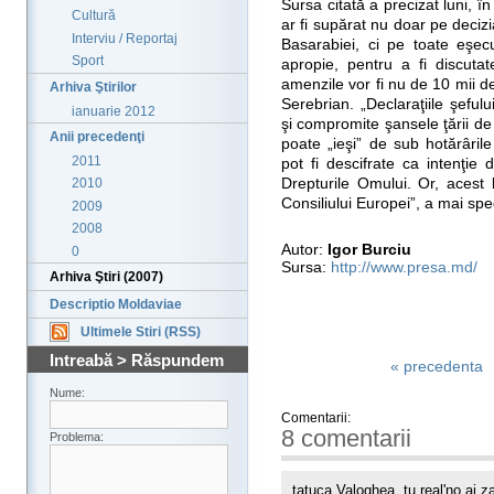
Sursa citată a precizat luni, î
Cultură
ar fi supărat nu doar pe decizi
Interviu / Reportaj
Basarabiei, ci pe toate eşe
Sport
apropie, pentru a fi discut
amenzile vor fi nu de 10 mii de
Arhiva Ştirilor
Serebrian. „Declaraţiile şeful
ianuarie 2012
şi compromite şansele ţării d
Anii precedenţi
poate „ieşi” de sub hotărârile
2011
pot fi descifrate ca intenţi
Drepturile Omului. Or, acest 
2010
Consiliului Europei”, a mai spec
2009
2008
Autor:
Igor Burciu
0
Sursa:
http://www.presa.md/
Arhiva Ştiri (2007)
Descriptio Moldaviae
Ultimele Stiri (RSS)
Intreabă > Răspundem
« precedenta
Nume:
Comentarii:
8 comentarii
Problema:
tatuca Valoghea, tu real'no ai zak