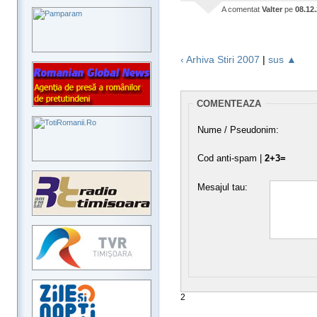
A comentat
Valter
pe
08.12
‹ Arhiva Stiri 2007
|
sus ▲
COMENTEAZA
Nume / Pseudonim:
Cod anti-spam |
2+3=
Mesajul tau:
2