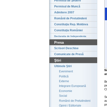
Permisul de Şedere
Permisul de Muncă
Admitere 2007
Românii de Pretutindeni
Constituţia Rep. Moldova
Constituţia României
Declaratia de Independenta
Presa
Scrisori Deschise
Comunicate de Presă
Ştiri
Ultimele Ştiri
N
Eveniment
a
Politică
Externe
Br
p
Integrare Europeană
Ch
Economie
Social
Se
Românii de Pretutindeni
a
pr
Opinii / Editoriale