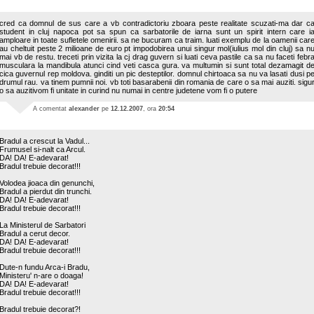
cred ca domnul de sus care a vb contradictoriu zboara peste realitate scuzati-ma dar c
student in cluj napoca pot sa spun ca sarbatorile de iarna sunt un spirit intern care i
amploare in toate sufletele omenirii. sa ne bucuram ca traim. luati exemplu de la oamenii car
au cheltuit peste 2 milioane de euro pt impodobirea unui singur mol(iulius mol din cluj) sa n
mai vb de restu. treceti prin vizita la cj drag guvern si luati ceva pastile ca sa nu faceti febr
musculara la mandibula atunci cind veti casca gura. va multumin si sunt total dezamagit d
cica guvernul rep moldova. ginditi un pic desteptilor. domnul chirtoaca sa nu va lasati dusi p
drumul rau. va tinem pumnii noi. vb toti basarabenii din romania de care o sa mai auziti. sigu
o sa auzitivom fi unitate in curind nu numai in centre judetene vom fi o putere
A comentat
alexander
pe
12.12.2007
, ora
20:54
Bradul a crescut la Vadul...
Frumusel si-nalt ca Arcul.
DA! DA! E-adevarat!
Bradul trebuie decorat!!!
Volodea jioaca din genunchi,
Bradul a pierdut din trunchi.
DA! DA! E-adevarat!
Bradul trebuie decorat!!!
La Ministerul de Sarbatori
Bradul a cerut decor.
DA! DA! E-adevarat!
Bradul trebuie decorat!!!
Dute-n fundu Arca-i Bradu,
Ministeru' n-are o doaga!
DA! DA! E-adevarat!
Bradul trebuie decorat!!!
Bradul trebuie decorat?!