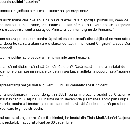
ţiunile poliţiei "abuzive"
imarul Chişinăului a calificat acţiunile poliţiei drept abuz.
ţi auzit foarte clar. S-a spus că nu va fi executată dispoziţia primarului, ceea ce,
od normal, trebuie sancţionat foarte dur. Din păcate, nu avem aceste competen
ntru că poliţiştii sunt angajaţi de Ministerul de Interne şi nu de Primărie. "
Vom sesiza procuratura pentru faptul că nu se execută dispoziţiile şi ne vom adre
ai departe, ca să arătam care e starea de fapt în municipiul Chişinău” a spus Dor
hirtoacă.
ţiunile poliţiei au provocat şi nemulţumirile unor trecători.
Chiar să-mi dicteze când să fac sărbătoarea? Dacă toată lumea a instalat de la
cembrie brazi, păi mi se pare că deja ni s-a luat şi sufletul la poporul ăsta” spune
ecător.
prezentanţii poliţiei sau ai guvernului nu au comentat acest incident.
e la proclamarea independenţei, în 1991, până în prezent, bradul de Crăciun e
nstalat în centrul Chişinăului înainte de 25 decembrie şi rămânea acolo până după 
nuarie, pentru a-i împăca şi pe cei care serbează sărbătorile de iarnă pe stil nou,
 cei care le ţin pe stil vechi.
ul acesta situaţia pare să se fi schimbat, iar bradul din Piaţa Marii Adunări Naţion
 fi, probabil, inaugurat oficial pe 30 decembrie.