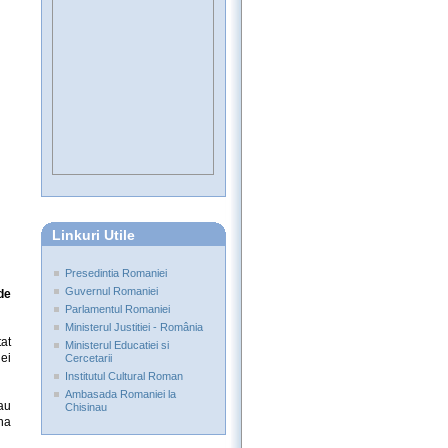
Linkuri Utile
Presedintia Romaniei
Guvernul Romaniei
de
Parlamentul Romaniei
Ministerul Justitiei - România
tat
Ministerul Educatiei si
ei
Cercetarii
Institutul Cultural Roman
Ambasada Romaniei la
 au
Chisinau
na