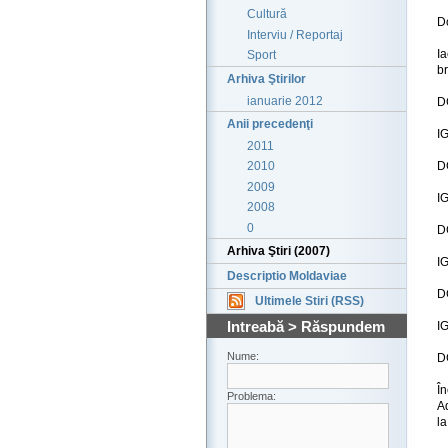
Cultură
D
Interviu / Reportaj
Ia
Sport
br
Arhiva Ştirilor
ianuarie 2012
DC
Anii precedenţi
IG
2011
DC
2010
2009
IG
2008
0
D
Arhiva Ştiri (2007)
I
Descriptio Moldaviae
DC
Ultimele Stiri (RSS)
Intreabă > Răspundem
IG
Nume:
D
Î
Problema:
A
la