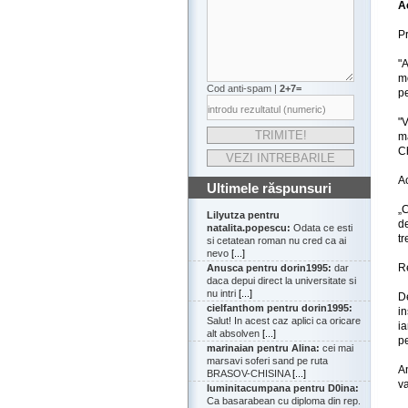
Ac
Pr
"A
m
Cod anti-spam |
2+7=
pe
"
m
C
Ac
Ultimele răspunsuri
„
Lilyutza pentru
de
natalita.popescu:
Odata ce esti
tr
si cetatean roman nu cred ca ai
nevo
[...]
Re
Anusca pentru dorin1995:
dar
daca depui direct la universitate si
nu intri
[...]
D
cielfanthom pentru dorin1995:
i
Salut! In acest caz aplici ca oricare
ia
alt absolven
[...]
pe
marinaian pentru Alina:
cei mai
marsavi soferi sand pe ruta
An
BRASOV-CHISINA
[...]
va
luminitacumpana pentru D0ina:
Ca basarabean cu diploma din rep.