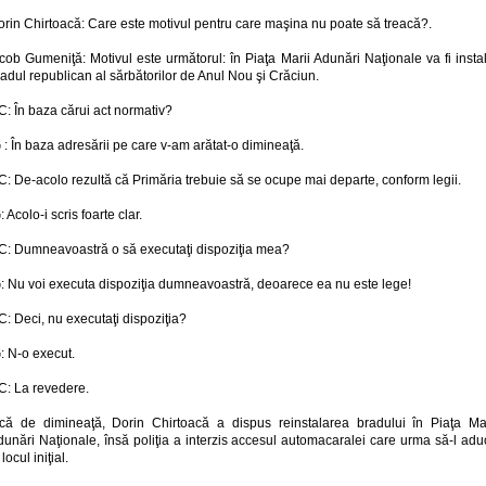
orin Chirtoacă: Care este motivul pentru care maşina nu poate să treacă?.
cob Gumeniţă: Motivul este următorul: în Piaţa Marii Adunări Naţionale va fi insta
adul republican al sărbătorilor de Anul Nou şi Crăciun.
: În baza cărui act normativ?
 : În baza adresării pe care v-am arătat-o dimineaţă.
: De-acolo rezultă că Primăria trebuie să se ocupe mai departe, conform legii.
: Acolo-i scris foarte clar.
C: Dumneavoastră o să executaţi dispoziţia mea?
G: Nu voi executa dispoziţia dumneavoastră, deoarece ea nu este lege!
: Deci, nu executaţi dispoziţia?
: N-o execut.
C: La revedere.
ncă de dimineaţă, Dorin Chirtoacă a dispus reinstalarea bradului în Piaţa Mar
dunări Naţionale, însă poliţia a interzis accesul automacaralei care urma să-l adu
 locul iniţial.