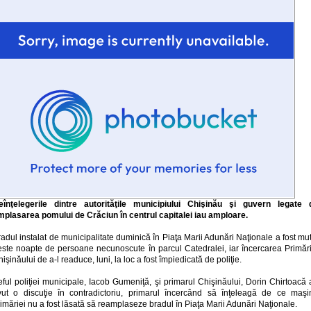
eînţelegerile dintre autorităţile municipiului Chişinău şi guvern legate 
mplasarea pomului de Crăciun în centrul capitalei iau amploare.
adul instalat de municipalitate duminică în Piaţa Marii Adunări Naţionale a fost mu
este noapte de persoane necunoscute în parcul Catedralei, iar încercarea Primări
işinăului de a-l readuce, luni, la loc a fost împiedicată de poliţie.
ful poliţiei municipale, Iacob Gumeniţă, şi primarul Chişinăului, Dorin Chirtoacă
vut o discuţie în contradictoriu, primarul încercând să înţeleagă de ce maşi
imăriei nu a fost lăsată să reamplaseze bradul în Piaţa Marii Adunări Naţionale.