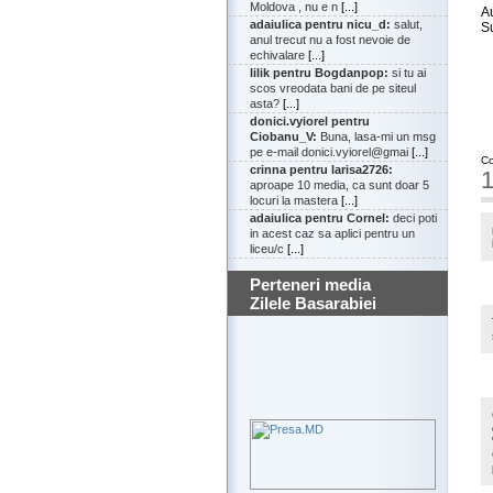
Moldova , nu e n
[...]
A
adaiulica pentru nicu_d:
salut,
S
anul trecut nu a fost nevoie de
echivalare
[...]
lilik pentru Bogdanpop:
si tu ai
scos vreodata bani de pe siteul
asta?
[...]
donici.vyiorel pentru
Ciobanu_V:
Buna, lasa-mi un msg
pe e-mail donici.vyiorel@gmai
[...]
Co
crinna pentru larisa2726:
1
aproape 10 media, ca sunt doar 5
locuri la mastera
[...]
adaiulica pentru Cornel:
deci poti
in acest caz sa aplici pentru un
liceu/c
[...]
Perteneri media
Zilele Basarabiei