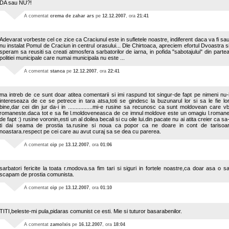
DA sau NU?!
A comentat
crema de zahar ars
pe
12.12.2007
, ora
21:41
Adevarat vorbeste cel ce zice ca Craciunul este in sufletele noastre, indiferent daca va fi sa
nu instalat Pomul de Craciun in centrul orasului... Dle Chirtoaca, apreciem efortul Dvoastra s
speram sa reusiti sa creati atmosfera sarbatorilor de iarna, in pofida "sabotajului" din parte
politiei municipale care numai municipala nu este ...
A comentat
stanca
pe
12.12.2007
, ora
22:41
ma intreb de ce sunt doar atitea comentarii si imi raspund tot singur-de fapt pe nimeni nu-
intereseaza de ce se petrece in tara atsa,toti se gindesc la buzunarul lor si sa le fie lo
bine,dar cei din jur da-i in ................mi-e rusine sa recunosc ca sunt moldovean care v
romaneste.daca tot e sa fie l.moldoveneasca de ce imnul moldove este un omagiu l.roman
de fapt :) rusine voronin,esti un al doilea becali si cu oile lui.din pacate nu ai atita creier ca sa
ti dai seama de prostia ta.rusine si noua ca popor ca ne doare in cont de tarisoa
noastara.respect pe cei care au avut curaj sa se dea cu parerea.
A comentat
cip
pe
13.12.2007
, ora
01:06
sarbatori fericite la toata r.modova.sa fim tari si siguri in fortele noastre,ca doar asa o s
scapam de prostia comunista.
A comentat
cip
pe
13.12.2007
, ora
01:10
TITI,beleste-mi pula,pidaras comunist ce esti. Mie si tuturor basarabenilor.
A comentat
zamolxis
pe
16.12.2007
, ora
18:04