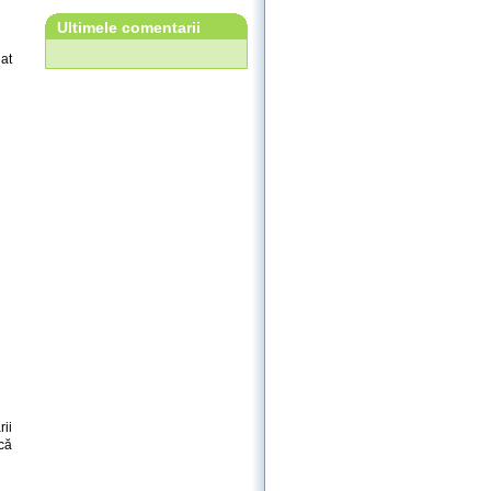
Ultimele comentarii
lat
ii
că