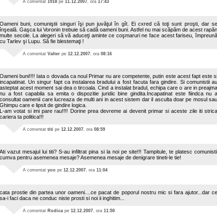
A comentat
1918
pe
11.12.2007
, ora
17:43
Oameni buni, comuniştii singuri îşi pun juvăţul în gît. Ei cxred că toţi sunt proşti, dar s
înşeală. Gaşca lui Voronin trebuie să cadă oameni buni. Astfel nu mai scăpăm de acest rapă
multe secole. La alegeri să vă aduceţi aminte ce coşmaruri ne face acest fariseu, împreun
cu Tarlev şi Lupu. Să fie blestemaţi !
A comentat
Valter
pe
12.12.2007
, ora
08:16
Oameni buni!!!! Iata o dovada ca noul Primar nu are competente, putin este acest fapt este s
incapatinat. Un singur fapt ca instalarea bradului a fost facuta fara gindire. Si comunistii a
asteptat acest moment sai dea o tircoala. Cind a instalat bradul, echipa care o are in preajm
nu a fost capabila sa emita o dispozitie juridic bine gindita.Incapatinat este fiindca nu 
consultat oamenii care lucreaza de multi ani in acest sistem dar il asculta doar pe mosul sa
Ghimpu care e lipsit de gindire logica.
L-am votat si imi pare rau!!!! Dorine prea devreme ai devenit primar si aceste zile iti stric
cariera ta politica!!!
A comentat
titi
pe
12.12.2007
, ora
08:59
Ati vazut mesajul lui titi? S-au infiltrat pina si la noi pe site!!! Tampitule, te platesc comunisti
cumva pentru asemenea mesaje? Asemenea mesaje de denigrare tineti-le tie!
A comentat
yoo
pe
12.12.2007
, ora
11:04
cata prostie din partea unor oameni....ce pacat de poporul nostru mic si fara ajutor...dar c
sa-i faci daca ne conduc niste prosti si noi ii inghitim...
A comentat
Rodica
pe
12.12.2007
, ora
11:50