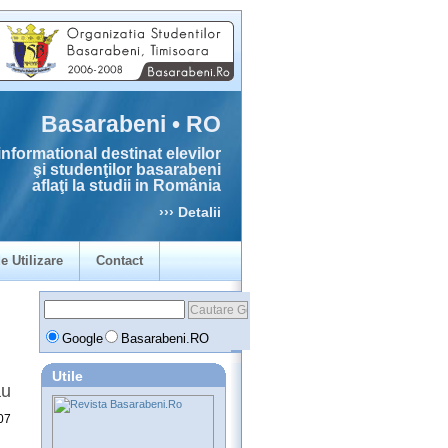
Basarabeni • RO
informational destinat elevilor
şi studenţilor basarabeni
aflaţi la studii in România
››› Detalii
e Utilizare
Contact
Google
Basarabeni.RO
Utile
ău
07