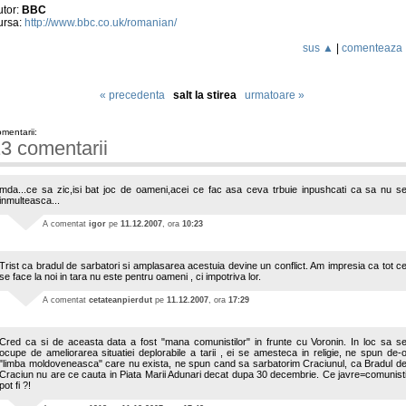
utor:
BBC
ursa:
http://www.bbc.co.uk/romanian/
sus ▲
|
comenteaza
« precedenta
salt la stirea
urmatoare »
mentarii:
3 comentarii
mda...ce sa zic,isi bat joc de oameni,acei ce fac asa ceva trbuie inpushcati ca sa nu s
inmulteasca...
A comentat
igor
pe
11.12.2007
, ora
10:23
Trist ca bradul de sarbatori si amplasarea acestuia devine un conflict. Am impresia ca tot c
se face la noi in tara nu este pentru oameni , ci impotriva lor.
A comentat
cetateanpierdut
pe
11.12.2007
, ora
17:29
Cred ca si de aceasta data a fost "mana comunistilor" in frunte cu Voronin. In loc sa s
ocupe de ameliorarea situatiei deplorabile a tarii , ei se amesteca in religie, ne spun de-
"limba moldoveneasca" care nu exista, ne spun cand sa sarbatorim Craciunul, ca Bradul d
Craciun nu are ce cauta in Piata Marii Adunari decat dupa 30 decembrie. Ce javre=comunist
pot fi ?!