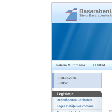
Basaraben
Site-ul Basarabenilor 
_
Galeria Multimedia
FORUM
08.08.2026
08:43
Legislaţie
Redobândirea Cetăţeniei
Legea Cetăţeniei Române